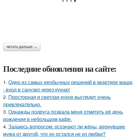
читать дальше →
Последние обновления на сайте:
1.
Одно из самых необычных решений в квартире маши,
- вход в санузел через кухню!
2.
Просторная и светлая кухня выглядит очень
привлекательно.
3.
Однажды подруга позвала меня отметить её день
рождения в небольшом кафе.
4.
Задаюсь вопросом: осознают ли жёны, вернувшие
мужа от другой, что он остался не из любви?