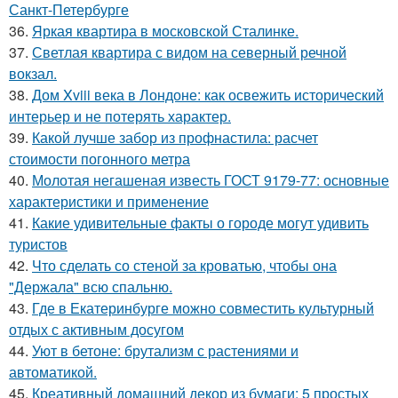
Санкт-Петербурге
36.
Яркая квартира в московской Сталинке.
37.
Светлая квартира с видом на северный речной
вокзал.
38.
Дом Xviii века в Лондоне: как освежить исторический
интерьер и не потерять характер.
39.
Какой лучше забор из профнастила: расчет
стоимости погонного метра
40.
Молотая негашеная известь ГОСТ 9179-77: основные
характеристики и применение
41.
Какие удивительные факты о городе могут удивить
туристов
42.
Что сделать со стеной за кроватью, чтобы она
"Держала" всю спальню.
43.
Где в Екатеринбурге можно совместить культурный
отдых с активным досугом
44.
Уют в бетоне: брутализм с растениями и
автоматикой.
45.
Креативный домашний декор из бумаги: 5 простых