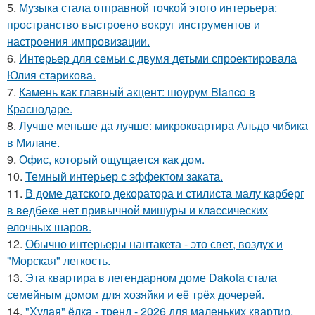
5.
Музыка стала отправной точкой этого интерьера:
пространство выстроено вокруг инструментов и
настроения импровизации.
6.
Интерьер для семьи с двумя детьми спроектировала
Юлия старикова.
7.
Камень как главный акцент: шоурум Blanco в
Краснодаре.
8.
Лучше меньше да лучше: микроквартира Альдо чибика
в Милане.
9.
Офис, который ощущается как дом.
10.
Темный интерьер с эффектом заката.
11.
В доме датского декоратора и стилиста малу карберг
в ведбеке нет привычной мишуры и классических
елочных шаров.
12.
Обычно интерьеры нантакета - это свет, воздух и
"Морская" легкость.
13.
Эта квартира в легендарном доме Dakota стала
семейным домом для хозяйки и её трёх дочерей.
14.
"Худая" ёлка - тренд - 2026 для маленьких квартир.