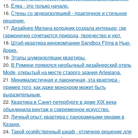
15.
Ёлка - это только начало.
16.
Стены со звукоизоляцией - практичное и стильное
решение.
17.
Дизайнер Милана колодник создала интерьер, где
гармонично сочетаются природа, творчество и уют.
18.
Штаб-квартира кинокомпании Sandbox Films в Нью-
йорке.
19.
Этапы шумоизоляции квартиры.
20.
В Римини появился необычный дизайнерский отель
Mode, открытый на месте старого здания Arlesiana.
21.
Минималистичная и лаконичная, эта квартира -
пример того, как даже монохром может быть
выразительным.
22.
Квартира в Санкт-петербурге в доме XIX века
объединила винтаж и современное искусство.
23.
Личный опыт: квартира с панорамными окнами в
Казани.
24.
Такой хозяйственный шкаф - отличное решение для