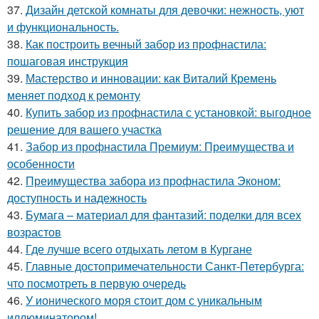
37.
Дизайн детской комнаты для девочки: нежность, уют
и функциональность.
38.
Как построить вечный забор из профнастила:
пошаговая инструкция
39.
Мастерство и инновации: как Виталий Кремень
меняет подход к ремонту
40.
Купить забор из профнастила с установкой: выгодное
решение для вашего участка
41.
Забор из профнастила Премиум: Преимущества и
особенности
42.
Преимущества забора из профнастила Эконом:
доступность и надежность
43.
Бумага – материал для фантазий: поделки для всех
возрастов
44.
Где лучше всего отдыхать летом в Кургане
45.
Главные достопримечательности Санкт-Петербурга:
что посмотреть в первую очередь
46.
У ионического моря стоит дом с уникальным
иллюминатором!