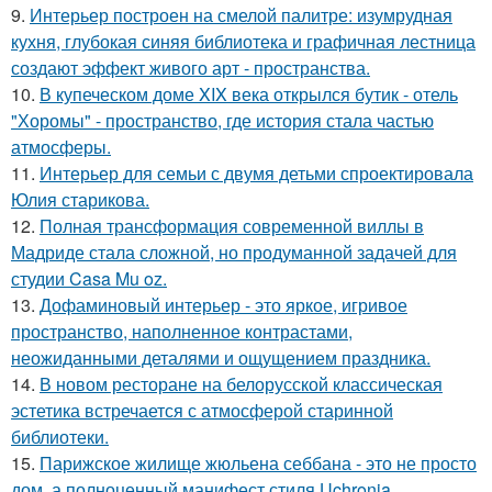
9.
Интерьер построен на смелой палитре: изумрудная
кухня, глубокая синяя библиотека и графичная лестница
создают эффект живого арт - пространства.
10.
В купеческом доме XIX века открылся бутик - отель
"Хоромы" - пространство, где история стала частью
атмосферы.
11.
Интерьер для семьи с двумя детьми спроектировала
Юлия старикова.
12.
Полная трансформация современной виллы в
Мадриде стала сложной, но продуманной задачей для
студии Casa Mu oz.
13.
Дофаминовый интерьер - это яркое, игривое
пространство, наполненное контрастами,
неожиданными деталями и ощущением праздника.
14.
В новом ресторане на белорусской классическая
эстетика встречается с атмосферой старинной
библиотеки.
15.
Парижское жилище жюльена себбана - это не просто
дом, а полноценный манифест стиля Uchronia.