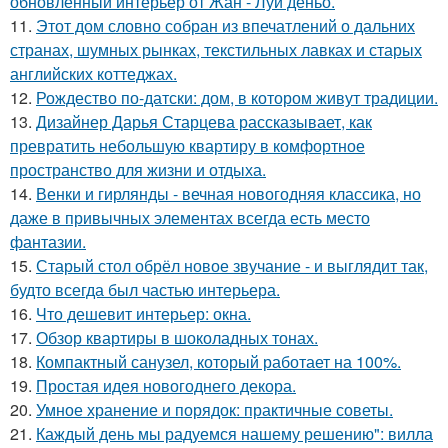
обновлённый интерьер от Жан - Луи деньо.
11.
Этот дом словно собран из впечатлений о дальних
странах, шумных рынках, текстильных лавках и старых
английских коттеджах.
12.
Рождество по-датски: дом, в котором живут традиции.
13.
Дизайнер Дарья Старцева рассказывает, как
превратить небольшую квартиру в комфортное
пространство для жизни и отдыха.
14.
Венки и гирлянды - вечная новогодняя классика, но
даже в привычных элементах всегда есть место
фантазии.
15.
Старый стол обрёл новое звучание - и выглядит так,
будто всегда был частью интерьера.
16.
Что дешевит интерьер: окна.
17.
Обзор квартиры в шоколадных тонах.
18.
Компактный санузел, который работает на 100%.
19.
Простая идея новогоднего декора.
20.
Умное хранение и порядок: практичные советы.
21.
Каждый день мы радуемся нашему решению": вилла