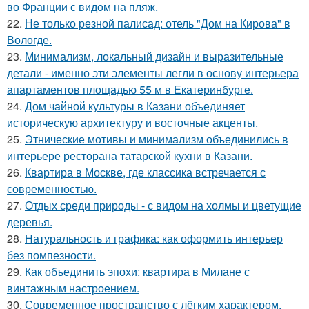
во Франции с видом на пляж.
22.
Не только резной палисад: отель "Дом на Кирова" в
Вологде.
23.
Минимализм, локальный дизайн и выразительные
детали - именно эти элементы легли в основу интерьера
апартаментов площадью 55 м в Екатеринбурге.
24.
Дом чайной культуры в Казани объединяет
историческую архитектуру и восточные акценты.
25.
Этнические мотивы и минимализм объединились в
интерьере ресторана татарской кухни в Казани.
26.
Квартира в Москве, где классика встречается с
современностью.
27.
Отдых среди природы - с видом на холмы и цветущие
деревья.
28.
Натуральность и графика: как оформить интерьер
без помпезности.
29.
Как объединить эпохи: квартира в Милане с
винтажным настроением.
30.
Современное пространство с лёгким характером.