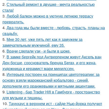
2.
Стильный ремонт в двушке - мечта реальностью
стала!
3.
Любой балкон можно в уютную летнюю террасу
превратить.
4.
Два года мы были вместе - любовь, страсть, планы на
свадьбу.
5.
Мне 30 лет, уже пять лет как я замужем за
замечательным мужчиной, ему 35.
6.
Врачи сделали узи - и были в шоке.
7.
В замке бергейк под Антверпеном живут Аксель ван
Ден босше, сооснователь бренда Serax, и его жена,
художница и керамист мари михилссен.
8.
Интерьер построен на принципах цветотерапии: за
основу взяли марокканский кобальтово - синий,
дополнили его оранжевыми и мятными акцентами.
9.
Listening - бар Trader Hifi в Гамбурге - пространство
для музыки и тишины.
10.
Таунхаус в верхнем ист - сайде Нью-йорка получил