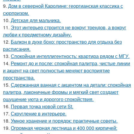
9.
Дом в северной Каролине: георгианская классика с
сюрпризом.
10.
Детская для мальчика.
11.
Этот интерьер строится не вокруг трендов, а вокруг
любви к предметному дизайну.
12.
Балкон в духе бохо: пространство для отдыха без
расписания.
13.
Спокойная интеллигентность: квартира рядом с МГУ.
14.
Ремонт до и после: спокойная палитра, чистые линии
и акцент на свет полностью меняют восприятие
пространства.
15.
Сдержанная ванная с акцентом на детали: спокойная
палитра, лаконичные формы и мягкий свет создают
ощущение уюта и дорогого спокойствия.
16.
Первая точка новой сети St.
17.
Скругление в интерьере.
18.
Умное хранение и порядок: практичные советы.
19.
Огромная черная лестница и 400 000 кирпичей: