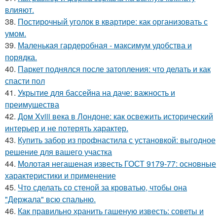
влияют.
38.
Постирочный уголок в квартире: как организовать с
умом.
39.
Маленькая гардеробная - максимум удобства и
порядка.
40.
Паркет поднялся после затопления: что делать и как
спасти пол
41.
Укрытие для бассейна на даче: важность и
преимущества
42.
Дом Xviii века в Лондоне: как освежить исторический
интерьер и не потерять характер.
43.
Купить забор из профнастила с установкой: выгодное
решение для вашего участка
44.
Молотая негашеная известь ГОСТ 9179-77: основные
характеристики и применение
45.
Что сделать со стеной за кроватью, чтобы она
"Держала" всю спальню.
46.
Как правильно хранить гашеную известь: советы и