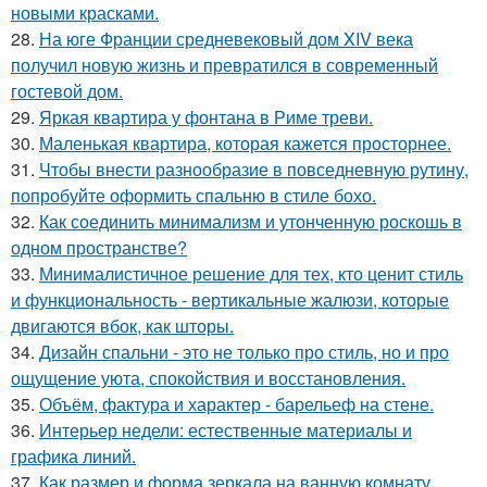
новыми красками.
28.
На юге Франции средневековый дом XIV века
получил новую жизнь и превратился в современный
гостевой дом.
29.
Яркая квартира у фонтана в Риме треви.
30.
Маленькая квартира, которая кажется просторнее.
31.
Чтобы внести разнообразие в повседневную рутину,
попробуйте оформить спальню в стиле бохо.
32.
Как соединить минимализм и утонченную роскошь в
одном пространстве?
33.
Минималистичное решение для тех, кто ценит стиль
и функциональность - вертикальные жалюзи, которые
двигаются вбок, как шторы.
34.
Дизайн спальни - это не только про стиль, но и про
ощущение уюта, спокойствия и восстановления.
35.
Объём, фактура и характер - барельеф на стене.
36.
Интерьер недели: естественные материалы и
графика линий.
37.
Как размер и форма зеркала на ванную комнату