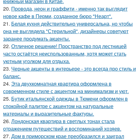
книжный магазин в Китае.
20.
Провода, неон и граффити - именно так выглядит
новое кафе в Перми, созданное бюро "Неарт".
21.
Белая кухня действительно универсальна, но чтобы
она не выглядела "Стерильной", дизайнеры советуют
заранее продумать акценты.
22.
Отличное решение! Пространство под лестницей
часто остаётся неиспользованным, хотя может стать
уютным уголком для отдыха.
23.
Черные акценты в интерьере - это всегда про стиль и
баланс.
24.
Эта двухкомнатная квартира оформлена в
современном стиле с акцентом на минимализм и уют.
25.
Бутик итальянской одежды в Тюмени оформлен в
спокойной палитре с акцентом на натуральные
материалы и выразительные фактуры.
26.
Лондонская квартира в светлых тонах стала
отражением путешествий и воспоминаний хозяев.
27.
Дом в приморском крае преобразился и заиграл