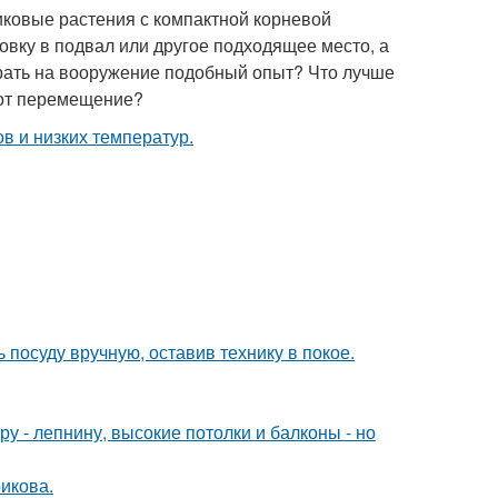
иковые растения с компактной корневой
овку в подвал или другое подходящее место, а
брать на вооружение подобный опыт? Что лучше
вот перемещение?
 посуду вручную, оставив технику в покое.
у - лепнину, высокие потолки и балконы - но
икова.