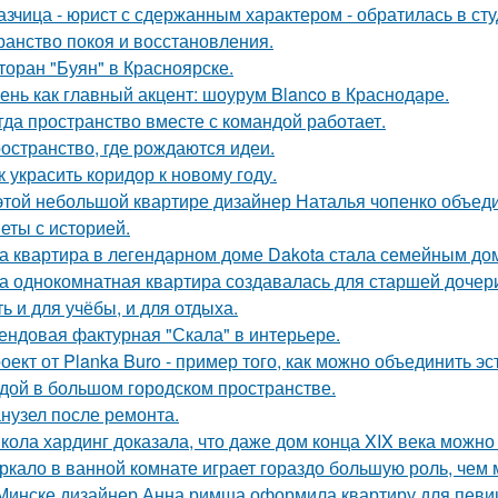
азчица - юрист с сдержанным характером - обратилась в сту
ранство покоя и восстановления.
торан "Буян" в Красноярске.
ень как главный акцент: шоурум Blanco в Краснодаре.
гда пространство вместе с командой работает.
остранство, где рождаются идеи.
к украсить коридор к новому году.
этой небольшой квартире дизайнер Наталья чопенко объед
еты с историей.
а квартира в легендарном доме Dakota стала семейным дом
а однокомнатная квартира создавалась для старшей дочери
ь и для учёбы, и для отдыха.
ендовая фактурная "Скала" в интерьере.
оект от Planka Buro - пример того, как можно объединить э
дой в большом городском пространстве.
нузел после ремонта.
кола хардинг доказала, что даже дом конца XIX века можно 
ркало в ванной комнате играет гораздо большую роль, чем 
Минске дизайнер Анна римша оформила квартиру для певиц