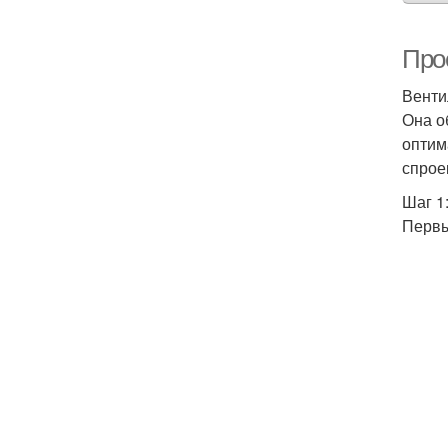
Про
Венти
Она о
оптим
спрое
Шаг 1
Первы