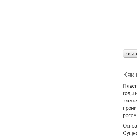
читат
Как
Пласт
годы 
элеме
прони
рассм
Основ
Сущес