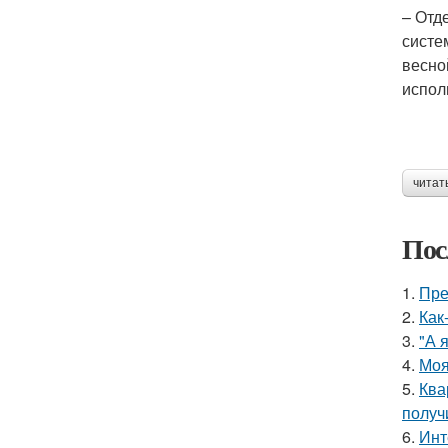
– Отд
систе
весно
испол
читат
Пос
1.
Пре
2.
Как
3.
"А 
4.
Моя
5.
Ква
получ
6.
Инт