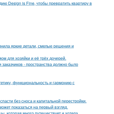
дию Design is Fine, чтобы превратить квартиру в
инила яркие детали, смелые решения и
ом для хозяйки и её трёх дочерей.
 заказчиков - пространства должно было
стетику, функциональность и гармонию с
спасти без сноса и капитальной перестройки.
может показаться на первый взгляд.
ы, которая много путешествует и хотела