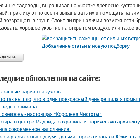
ельные садоводы, выращивая на участке древесно-кустарн
мой, практикуют по осени выкапывать их и помещать на зим
й возвращать в грунт. Стоит ли при наличии возможности 
ьзовать: хорошее укрытие на открытом воздухе или такое 
ь дальше →
ледние обновления на сайте:
красные варианты кухонь.
-то так вышло, что в один прекрасный день решила я помыть
я ведь понимала ….
 свекровь - настоящая "Королева Чистоты".
ртира в центре Мадрида сохранила историческую архитектур
ила современное наполнение.
ерьер для семьи с двумя детьми спроектировала Юлия стар