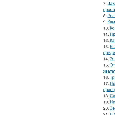
7.
Зак
прост
8.
Рес
9.
Кам
10.
Ко
11.
Пр
12.
Ка
13.
В 
предм
14.
Эт
15.
Эт
хватат
16.
Тр
17.
Пр
приро
18.
Са
19.
Ни
20.
Зе
21.
В 