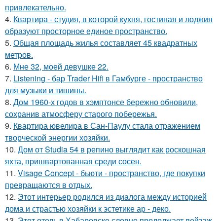
привлекательно.
4.
Квартира - студия, в которой кухня, гостиная и лоджия
образуют просторное единое пространство.
5.
Общая площадь жилья составляет 45 квадратных
метров.
6.
Мне 32, моей девушке 22.
7.
Listening - бар Trader Hifi в Гамбурге - пространство
для музыки и тишины.
8.
Дом 1960-х годов в хэмптонсе бережно обновили,
сохранив атмосферу старого побережья.
9.
Квартира ювелира в Сан-Паулу стала отражением
творческой энергии хозяйки.
10.
Дом от Studia 54 в репино выглядит как роскошная
яхта, пришвартованная среди сосен.
11.
Visage Concept - бьюти - пространство, где покупки
превращаются в отдых.
12.
Этот интерьер родился из диалога между историей
дома и страстью хозяйки к эстетике ар - деко.
13.
Этот отель в Хабаровске словно продолжает пейзаж