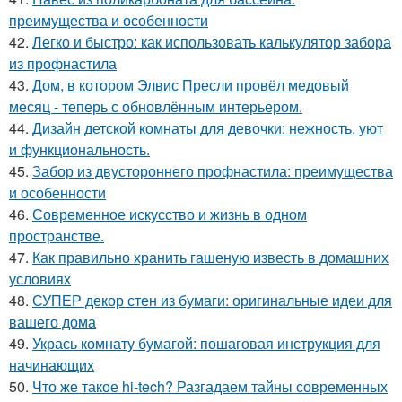
преимущества и особенности
42.
Легко и быстро: как использовать калькулятор забора
из профнастила
43.
Дом, в котором Элвис Пресли провёл медовый
месяц - теперь с обновлённым интерьером.
44.
Дизайн детской комнаты для девочки: нежность, уют
и функциональность.
45.
Забор из двустороннего профнастила: преимущества
и особенности
46.
Современное искусство и жизнь в одном
пространстве.
47.
Как правильно хранить гашеную известь в домашних
условиях
48.
СУПЕР декор стен из бумаги: оригинальные идеи для
вашего дома
49.
Укрась комнату бумагой: пошаговая инструкция для
начинающих
50.
Что же такое hi-tech? Разгадаем тайны современных