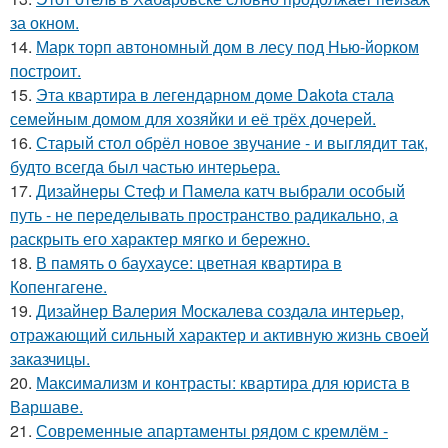
за окном.
14.
Марк торп автономный дом в лесу под Нью-йорком
построит.
15.
Эта квартира в легендарном доме Dakota стала
семейным домом для хозяйки и её трёх дочерей.
16.
Старый стол обрёл новое звучание - и выглядит так,
будто всегда был частью интерьера.
17.
Дизайнеры Стеф и Памела катч выбрали особый
путь - не переделывать пространство радикально, а
раскрыть его характер мягко и бережно.
18.
В память о баухаусе: цветная квартира в
Копенгагене.
19.
Дизайнер Валерия Москалева создала интерьер,
отражающий сильный характер и активную жизнь своей
заказчицы.
20.
Максимализм и контрасты: квартира для юриста в
Варшаве.
21.
Современные апартаменты рядом с кремлём -