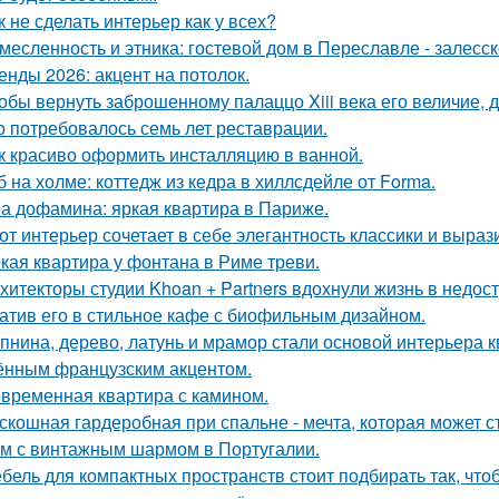
к не сделать интерьер как у всех?
месленность и этника: гостевой дом в Переславле - залесск
енды 2026: акцент на потолок.
обы вернуть заброшенному палаццо Xiii века его величие, 
о потребовалось семь лет реставрации.
к красиво оформить инсталляцию в ванной.
б на холме: коттедж из кедра в хиллсдейле от Forma.
а дофамина: яркая квартира в Париже.
от интерьер сочетает в себе элегантность классики и выраз
кая квартира у фонтана в Риме треви.
хитекторы студии Khoan + Partners вдохнули жизнь в недос
атив его в стильное кафе с биофильным дизайном.
пнина, дерево, латунь и мрамор стали основой интерьера 
ённым французским акцентом.
временная квартира с камином.
скошная гардеробная при спальне - мечта, которая может с
м с винтажным шармом в Португалии.
бель для компактных пространств стоит подбирать так, чт