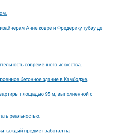
ом.
дизайнерам Анне ковре и Фредерику тубау де
ительность современного искусства.
троенное бетонное здание в Камбодже,
квартиры площадью 95 м, выполненной с
тать реальностью.
обы каждый предмет работал на