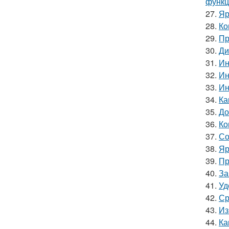
функц
27.
Яр
28.
Ко
29.
Пр
30.
Ди
31.
Ин
32.
Ин
33.
Ин
34.
Ка
35.
До
36.
Ко
37.
Со
38.
Яр
39.
Пр
40.
За
41.
Уд
42.
Ср
43.
Из
44.
Ка