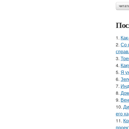
читат
Пос
1.
Как
2.
Со 
справ
3.
Тре
4.
Как
5.
Я у
6.
Зел
7.
Инд
8.
Дом
9.
Вен
10.
Ди
его х
11.
Ко
проек