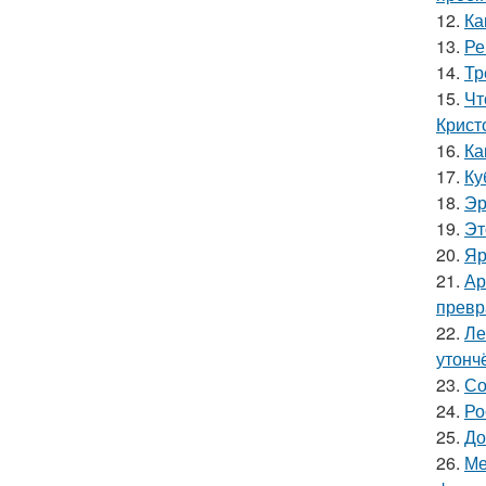
12.
Ка
13.
Ре
14.
Тр
15.
Чт
Крист
16.
Ка
17.
Ку
18.
Эр
19.
Эт
20.
Яр
21.
Ар
превр
22.
Ле
утонч
23.
Со
24.
Ро
25.
До
26.
Ме