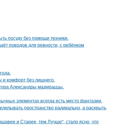
ыть посуду без помощи техники.
даёт поводов для ревности, с ребёнком
года.
ты и комфорт без лишнего.
ктора Александры мадираццы.
ивычных элементах всегда есть место фантазии.
еделывать пространство радикально, а раскрыть
ршавее и Старее, тем Лучше", стало ясно, что