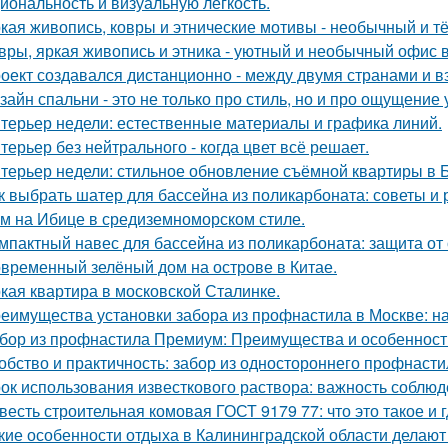
иональность и визуальную лёгкость.
кая живопись, ковры и этнические мотивы - необычный и т
вры, яркая живопись и этника - уютный и необычный офис 
оект создавался дистанционно - между двумя странами и в
зайн спальни - это не только про стиль, но и про ощущение
терьер недели: естественные материалы и графика линий.
терьер без нейтрального - когда цвет всё решает.
терьер недели: стильное обновление съёмной квартиры в Б
к выбрать шатер для бассейна из поликарбоната: советы и
м на Ибице в средиземноморском стиле.
мпактный навес для бассейна из поликарбоната: защита от
временный зелёный дом на острове в Китае.
кая квартира в московской Сталинке.
еимущества установки забора из профнастила в Москве: на
бор из профнастила Премиум: Преимущества и особенност
обство и практичность: забор из одностороннего профнасти
ок использования известкового раствора: важность соблю
весть строительная комовая ГОСТ 9179 77: что это такое и 
кие особенности отдыха в Калининградской области делаю