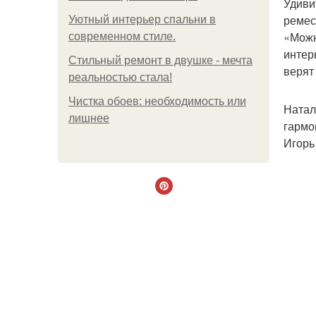
Удиви
ремес
Уютный интерьер спальни в
«Можн
современном стиле.
интер
Стильный ремонт в двушке - мечта
верят
реальностью стала!
Чистка обоев: необходимость или
Натал
лишнее
гармо
Игорь