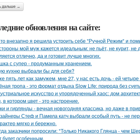
ь дальше →
ледние обновления на сайте:
-то внезапно я решила устроить себе "Ручной Режим" и пом
стороны мой муж кажется идеальным: не пьёт, не курит, не 
ляется отлично, да и готовит лучше многих.
шка с супер - продуманным хранением.
ую кухню выбрали бы для себя?
же пять лет как замужем, мне 27, у нас есть дочь - ей четыре 
ёная тропа - это формат отдыха Slow Life: природа без суе
устриальное искусство и упорядоченный хаос: дом архите
, в котором цвет - это настроение.
ки и гирлянды - вечная новогодняя классика, но даже в пр
зайнеры Стеф и Памела катч выбрали особый путь - не пер
арактер мягко и бережно.
гда заказчики попросили: "Только Никакого Глянца - чем Ше
т будет особенным.