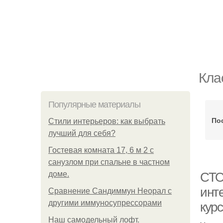
Кла
Популярные материалы
По
Стили интерьеров: как выбрать
лучший для себя?
Гостевая комната 17, 6 м 2 с
санузлом при спальне в частном
доме.
СТО
инте
Сравнение Сандиммун Неорал с
другими иммуносупрессорами
кур
Наш самодельный лофт.