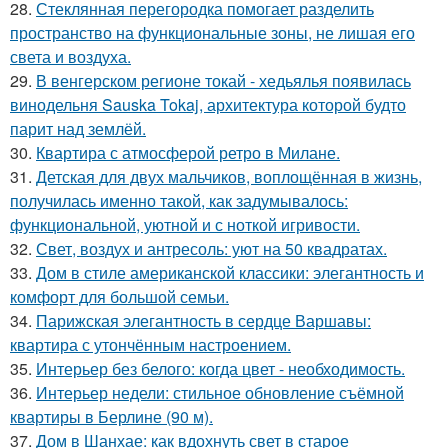
28.
Стеклянная перегородка помогает разделить
пространство на функциональные зоны, не лишая его
света и воздуха.
29.
В венгерском регионе токай - хедьялья появилась
винодельня Sauska Tokaj, архитектура которой будто
парит над землёй.
30.
Квартира с атмосферой ретро в Милане.
31.
Детская для двух мальчиков, воплощённая в жизнь,
получилась именно такой, как задумывалось:
функциональной, уютной и с ноткой игривости.
32.
Свет, воздух и антресоль: уют на 50 квадратах.
33.
Дом в стиле американской классики: элегантность и
комфорт для большой семьи.
34.
Парижская элегантность в сердце Варшавы:
квартира с утончённым настроением.
35.
Интерьер без белого: когда цвет - необходимость.
36.
Интерьер недели: стильное обновление съёмной
квартиры в Берлине (90 м).
37.
Дом в Шанхае: как вдохнуть свет в старое