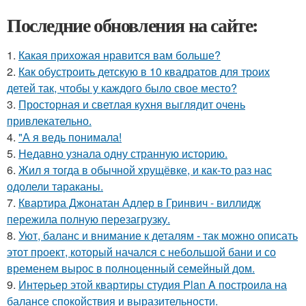
Последние обновления на сайте:
1.
Какая прихожая нравится вам больше?
2.
Как обустроить детскую в 10 квадратов для троих
детей так, чтобы у каждого было свое место?
3.
Просторная и светлая кухня выглядит очень
привлекательно.
4.
"А я ведь понимала!
5.
Недавно узнала одну странную историю.
6.
Жил я тогда в обычной хрущёвке, и как-то раз нас
одолели тараканы.
7.
Квартира Джонатан Адлер в Гринвич - виллидж
пережила полную перезагрузку.
8.
Уют, баланс и внимание к деталям - так можно описать
этот проект, который начался с небольшой бани и со
временем вырос в полноценный семейный дом.
9.
Интерьер этой квартиры студия Plan A построила на
балансе спокойствия и выразительности.