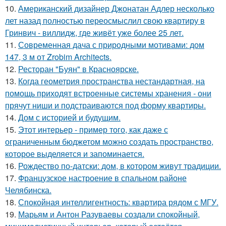
10.
Американский дизайнер Джонатан Адлер несколько
лет назад полностью переосмыслил свою квартиру в
Гринвич - виллидж, где живёт уже более 25 лет.
11.
Современная дача с природными мотивами: дом
147, 3 м от Zrobim Architects.
12.
Ресторан "Буян" в Красноярске.
13.
Когда геометрия пространства нестандартная, на
помощь приходят встроенные системы хранения - они
прячут ниши и подстраиваются под форму квартиры.
14.
Дом с историей и будущим.
15.
Этот интерьер - пример того, как даже с
ограниченным бюджетом можно создать пространство,
которое выделяется и запоминается.
16.
Рождество по-датски: дом, в котором живут традиции.
17.
Французское настроение в спальном районе
Челябинска.
18.
Спокойная интеллигентность: квартира рядом с МГУ.
19.
Марьям и Антон Разуваевы создали спокойный,