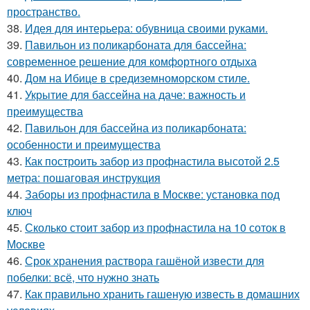
пространство.
38.
Идея для интерьера: обувница своими руками.
39.
Павильон из поликарбоната для бассейна:
современное решение для комфортного отдыха
40.
Дом на Ибице в средиземноморском стиле.
41.
Укрытие для бассейна на даче: важность и
преимущества
42.
Павильон для бассейна из поликарбоната:
особенности и преимущества
43.
Как построить забор из профнастила высотой 2.5
метра: пошаговая инструкция
44.
Заборы из профнастила в Москве: установка под
ключ
45.
Сколько стоит забор из профнастила на 10 соток в
Москве
46.
Срок хранения раствора гашёной извести для
побелки: всё, что нужно знать
47.
Как правильно хранить гашеную известь в домашних