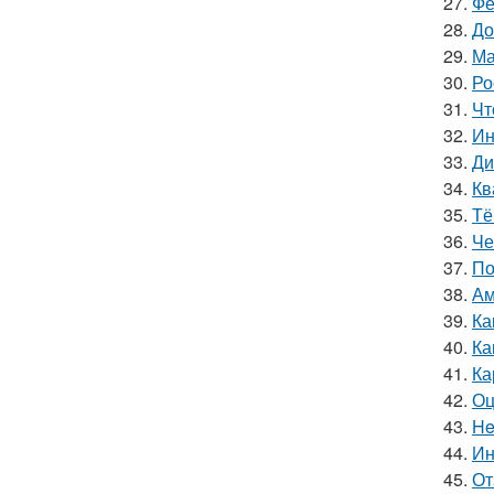
27.
Фе
28.
До
29.
Ма
30.
Ро
31.
Чт
32.
Ин
33.
Ди
34.
Кв
35.
Тё
36.
Че
37.
По
38.
Ам
39.
Ка
40.
Ка
41.
Ка
42.
Оц
43.
He
44.
Ин
45.
От