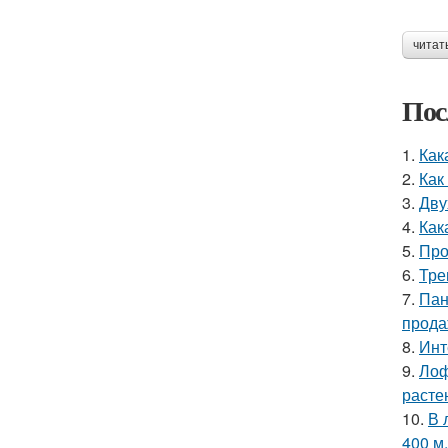
читат
Пос
1.
Как
2.
Как
3.
Дву
4.
Как
5.
Про
6.
Тре
7.
Пан
прода
8.
Инт
9.
Лоф
расте
10.
В 
400 м