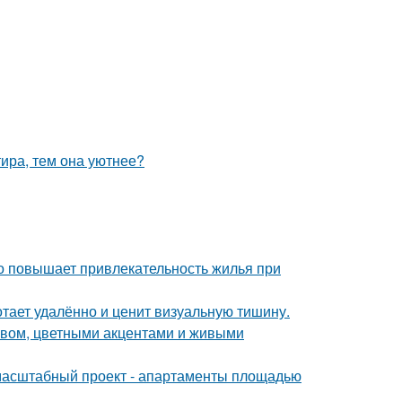
тира, тем она уютнее?
но повышает привлекательность жилья при
тает удалённо и ценит визуальную тишину.
ревом, цветными акцентами и живыми
 масштабный проект - апартаменты площадью