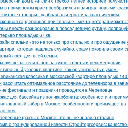
рмерский дом в Англии с трёхсотлетней историей получил 
м в приморском крае преобразился и заиграл новыми крас
гнитные стопоры - удобная альтернатива классическим.
скошная гардеробная при спальне - мечта, которая может с
обы внести разнообразие в повседневную рутину, попробуй
терьер площадью 67 кв.
зайн спальни - это не только про стиль, но и про ощущение
артира, которая нашлась случайно, сразу покорила своим с
плый лофт для всей семьи.
м лучше застелить пол на кухне: советы и рекомендации
стирочный уголок в квартире: как организовать с умом.
ериканская классика в московской квартире площадью 140 
к рассчитать оптимальное расстояние до телевизора в зави
кие фестивали и праздники проводятся в Череповце
ркас для бассейна из поликарбоната: особенности и преим
инкованный забор в Москве: особенности и преимущества
adlines:
тересные факты о Москве: что вы не знали о столице
зыв о гранулированной извести Стройторгсервис: качество