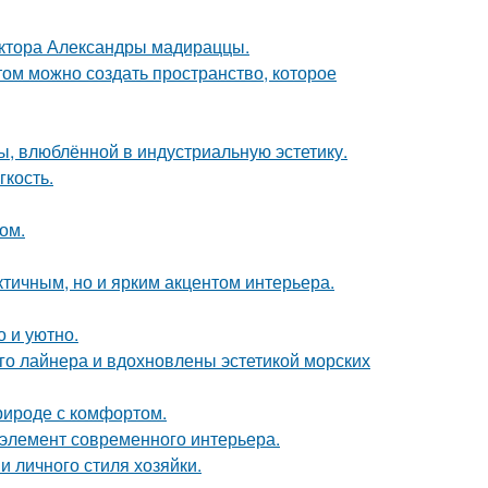
ектора Александры мадираццы.
том можно создать пространство, которое
ы, влюблённой в индустриальную эстетику.
гкость.
ом.
тичным, но и ярким акцентом интерьера.
о и уютно.
го лайнера и вдохновлены эстетикой морских
природе с комфортом.
й элемент современного интерьера.
и личного стиля хозяйки.