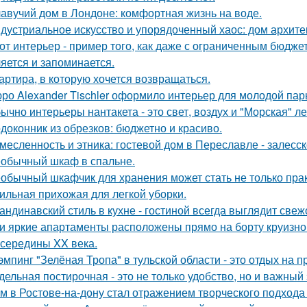
авучий дом в Лондоне: комфортная жизнь на воде.
дустриальное искусство и упорядоченный хаос: дом архит
от интерьер - пример того, как даже с ограниченным бюдже
яется и запоминается.
артира, в которую хочется возвращаться.
ро Alexander Tischler оформило интерьер для молодой пар
ычно интерьеры нантакета - это свет, воздух и "Морская" ле
доконник из обрезков: бюджетно и красиво.
месленность и этника: гостевой дом в Переславле - залесск
обычный шкаф в спальне.
обычный шкафчик для хранения может стать не только прак
ильная прихожая для легкой уборки.
андинавский стиль в кухне - гостиной всегда выглядит свеж
и яркие апартаменты расположены прямо на борту круизно
 середины XX века.
эмпинг "Зелёная Тропа" в тульской области - это отдых на 
дельная постирочная - это не только удобство, но и важны
м в Ростове-на-дону стал отражением творческого подхода 