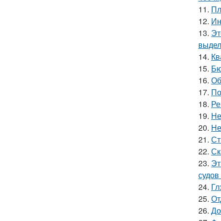
11.
Пл
12.
Ин
13.
Эт
выдел
14.
Кв
15.
Бю
16.
Об
17.
По
18.
Ре
19.
Не
20.
Не
21.
Ст
22.
Ск
23.
Эт
судов
24.
Гл
25.
От
26.
До