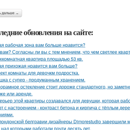
ь дальше →
ледние обновления на сайте:
ая рабочая зона вам больше нравится?
 вам? Согласны ли вы с тем мнением, что чем светлее квар
хкомнатная квартира площадью 53 кв.
ая прихожая нравится вам больше?
ект комнаты для девочкм подростка.
шка с супер - продуманным хранением.
орамное остекление стоит дороже стандартного, но замет
же или аренде.
ерьер этой квартиры создавался для девушки, которая рабо
т с настроением - контраст бетона и кирпича с тёплым де
ниями.
лондонской белгравии дизайнеры Dimorestudio завершили
, над которыми работали почти десять лет.