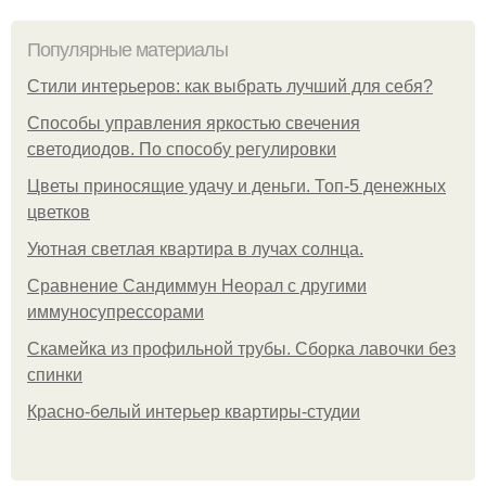
Популярные материалы
Стили интерьеров: как выбрать лучший для себя?
Способы управления яркостью свечения
светодиодов. По способу регулировки
Цветы приносящие удачу и деньги. Топ-5 денежных
цветков
Уютная светлая квартира в лучах солнца.
Сравнение Сандиммун Неорал с другими
иммуносупрессорами
Скамейка из профильной трубы. Сборка лавочки без
спинки
Красно-белый интерьер квартиры-студии