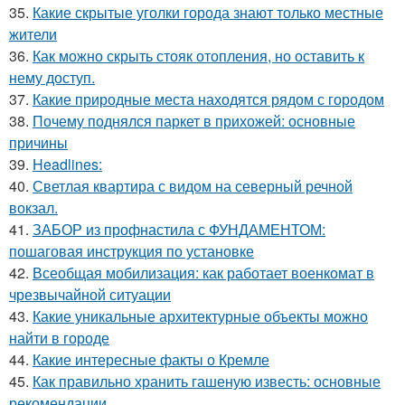
35.
Какие скрытые уголки города знают только местные
жители
36.
Как можно скрыть стояк отопления, но оставить к
нему доступ.
37.
Какие природные места находятся рядом с городом
38.
Почему поднялся паркет в прихожей: основные
причины
39.
Headlines:
40.
Светлая квартира с видом на северный речной
вокзал.
41.
ЗАБОР из профнастила с ФУНДАМЕНТОМ:
пошаговая инструкция по установке
42.
Всеобщая мобилизация: как работает военкомат в
чрезвычайной ситуации
43.
Какие уникальные архитектурные объекты можно
найти в городе
44.
Какие интересные факты о Кремле
45.
Как правильно хранить гашеную известь: основные
рекомендации