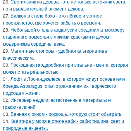
26.
Светильник из дерева - это не только источник света,
но и выразительный элемент декора.
27.
Балкон в стиле бохо - это лёгкое и уютное
пространство, где хочется забыть о времени.
28.
Небольшой отель в андалусии соединил атмосферу
старинного поместья с яркими красками и духом
модернизма середины века.
29.
Магнитные стопоры - удобная альтернатива
классическим.
30.
Роскошная гардеробная при спальне - мечта, которая
может стать реальностью.
31.
Лофт в Лос-анджелесе, в котором живут основатели
бренда Asparagus, стал отражением их творческого
подхода к жизни.
32.
Интерьер недели: естественные материалы и
графика линий.
33.
Ванная с окном - роскошь, которую стоит обыграть.
34.
Квартира у моря в стиле ваби - саби: тишина, свет и
природные акценты.