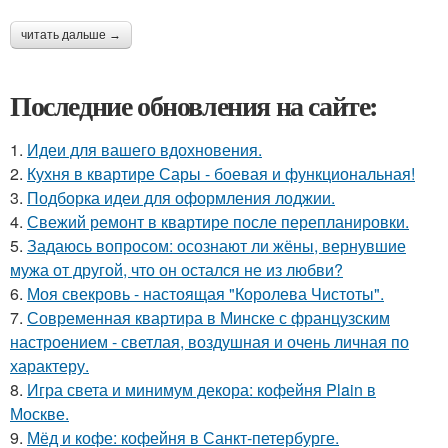
читать дальше →
Последние обновления на сайте:
1.
Идеи для вашего вдохновения.
2.
Кухня в квартире Сары - боевая и функциональная!
3.
Подборка идеи для оформления лоджии.
4.
Свежий ремонт в квартире после перепланировки.
5.
Задаюсь вопросом: осознают ли жёны, вернувшие
мужа от другой, что он остался не из любви?
6.
Моя свекровь - настоящая "Королева Чистоты".
7.
Современная квартира в Минске с французским
настроением - светлая, воздушная и очень личная по
характеру.
8.
Игра света и минимум декора: кофейня Plain в
Москве.
9.
Мёд и кофе: кофейня в Санкт-петербурге.