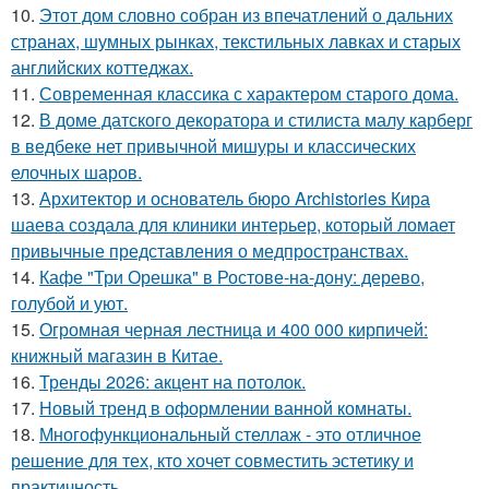
10.
Этот дом словно собран из впечатлений о дальних
странах, шумных рынках, текстильных лавках и старых
английских коттеджах.
11.
Современная классика с характером старого дома.
12.
В доме датского декоратора и стилиста малу карберг
в ведбеке нет привычной мишуры и классических
елочных шаров.
13.
Архитектор и основатель бюро Archistories Кира
шаева создала для клиники интерьер, который ломает
привычные представления о медпространствах.
14.
Кафе "Три Орешка" в Ростове-на-дону: дерево,
голубой и уют.
15.
Огромная черная лестница и 400 000 кирпичей:
книжный магазин в Китае.
16.
Тренды 2026: акцент на потолок.
17.
Новый тренд в оформлении ванной комнаты.
18.
Многофункциональный стеллаж - это отличное
решение для тех, кто хочет совместить эстетику и
практичность.