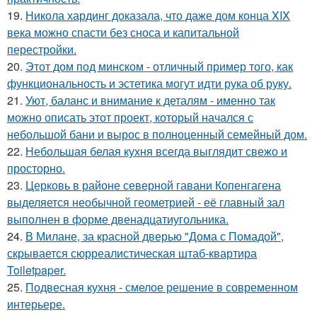
19.
Никола хардинг доказала, что даже дом конца XIX
века можно спасти без сноса и капитальной
перестройки.
20.
Этот дом под минском - отличный пример того, как
функциональность и эстетика могут идти рука об руку.
21.
Уют, баланс и внимание к деталям - именно так
можно описать этот проект, который начался с
небольшой бани и вырос в полноценный семейный дом.
22.
Небольшая белая кухня всегда выглядит свежо и
просторно.
23.
Церковь в районе северной гавани Копенгагена
выделяется необычной геометрией - её главный зал
выполнен в форме двенадцатиугольника.
24.
В Милане, за красной дверью "Дома с Помадой",
скрывается сюрреалистическая штаб-квартира
Toiletpaper.
25.
Подвесная кухня - смелое решение в современном
интерьере.