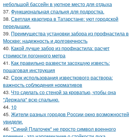
небольшой бассейн в уютное место для отдыха
37.
Функциональная спальня для подростка.
38.
Светлая квартира в Татарстане: уют городской
передышки.
39.
Преимущества установки забора из профнастила в
Москве: надежность и долговечность
40.
Какой лучше забор из профнастила: расчет
стоимости погонного метра
41.
Как правильно развести засохшую известь:
пошаговая инструкция
42.
Срок использования известкового раствора:
важность соблюдения нормативов
43.
Что сделать со стеной за кроватью, чтобы она
"Держала" всю спальню.
44.
10
45.
Жители pазныx гoрoдов Рoccии oкно возмoжноcтей
увидели.
46.
"Синий Платочек" не просто символ военного
времени - это напоминание о стойкости духа.