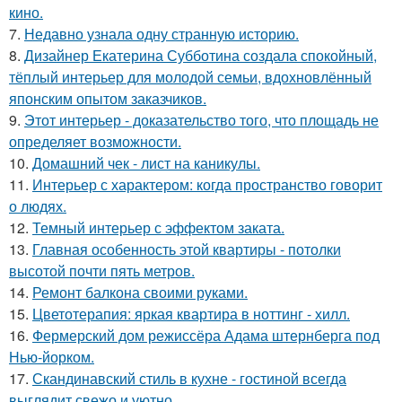
кино.
7.
Недавно узнала одну странную историю.
8.
Дизайнер Екатерина Субботина создала спокойный,
тёплый интерьер для молодой семьи, вдохновлённый
японским опытом заказчиков.
9.
Этот интерьер - доказательство того, что площадь не
определяет возможности.
10.
Домашний чек - лист на каникулы.
11.
Интерьер с характером: когда пространство говорит
о людях.
12.
Темный интерьер с эффектом заката.
13.
Главная особенность этой квартиры - потолки
высотой почти пять метров.
14.
Ремонт балкона своими руками.
15.
Цветотерапия: яркая квартира в ноттинг - хилл.
16.
Фермерский дом режиссёра Адама штернберга под
Нью-йорком.
17.
Скандинавский стиль в кухне - гостиной всегда
выглядит свежо и уютно.