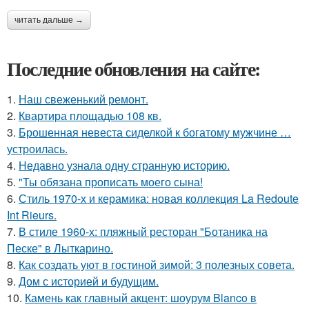
читать дальше →
Последние обновления на сайте:
1.
Наш свеженький ремонт.
2.
Квартира площадью 108 кв.
3.
Брошенная невеста сиделкой к богатому мужчине …
устроилась.
4.
Недавно узнала одну странную историю.
5.
"Ты обязана прописать моего сына!
6.
Стиль 1970-х и керамика: новая коллекция La Redoute
Int Rieurs.
7.
В стиле 1960-х: пляжный ресторан "Ботаника на
Песке" в Лыткарино.
8.
Как создать уют в гостиной зимой: 3 полезных совета.
9.
Дом с историей и будущим.
10.
Камень как главный акцент: шоурум Blanco в