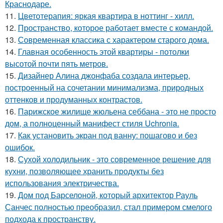
Краснодаре.
11.
Цветотерапия: яркая квартира в ноттинг - хилл.
12.
Пространство, которое работает вместе с командой.
13.
Современная классика с характером старого дома.
14.
Главная особенность этой квартиры - потолки
высотой почти пять метров.
15.
Дизайнер Алина джонфаба создала интерьер,
построенный на сочетании минимализма, природных
оттенков и продуманных контрастов.
16.
Парижское жилище жюльена себбана - это не просто
дом, а полноценный манифест стиля Uchronia.
17.
Как установить экран под ванну: пошагово и без
ошибок.
18.
Сухой холодильник - это современное решение для
кухни, позволяющее хранить продукты без
использования электричества.
19.
Дом под Барселоной, который архитектор Рауль
Санчес полностью преобразил, стал примером смелого
подхода к пространству.