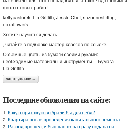
материалы для этого понадобятся, а также вдохновимся
фото готовых работ!
kellypastorek, Lia Griffith, Jessie Chui, suzonnestirling,
doxaflowers
Хотите научиться делать
, читайте в подборке мастер-классов по ссылке.
Объемные цветы из бумаги своими руками:
необходимые материалы и инструменты— Бумага
Lia Griffith
читать дальше →
Последние обновления на сайте:
1.
Какую прихожую выбрали бы для себя?
2.
Квартира после проведения капитального ремонта.
3.
Развод прошёл, и бывшая жена сразу подала на