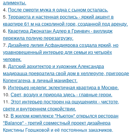
алименты.
4.
После смерти мужа я одна с сыном осталась.
5.
Терракота и настенная роспись - яркий акцент в
квартире 61 м на соколиной горе, созданной под аренду.
6.
Квартира Джонатан Адлер в Гринвич - виллидж
пережила полную перезагрузку.
7.
Дизайнер лилия Асфандиярова создала яркий, но
уравновешенный интерьер для семьи из четырёх
человек.
8.
Датский архитектор и художник Александра
мадирацца превратила свой дом в хеллерупе, пригороде
Копенгагена, в личный манифест.
9.
Интерьер недели: эклектичная квартира в Москве.
10.
Свет, воздух и природа здесь - главные герои.
11.
Этот интерьер построен на ощущениях - чистоте,
свете и внутреннем спокойствии.
12.
В жилом комплексе "Ньютон" открылся ресторан
"Balance" - третий совместный проект дизайнера
Кристины Горшковой и её постоянных заказчиков.