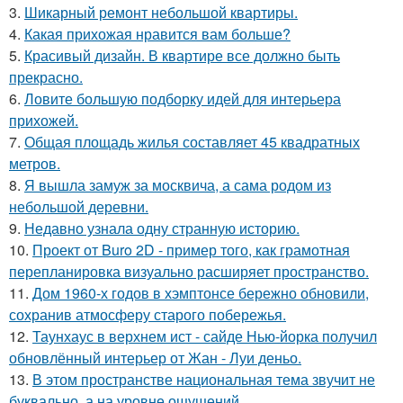
3.
Шикарный ремонт небольшой квартиры.
4.
Какая прихожая нравится вам больше?
5.
Красивый дизайн. В квартире все должно быть
прекрасно.
6.
Ловите большую подборку идей для интерьера
прихожей.
7.
Общая площадь жилья составляет 45 квадратных
метров.
8.
Я вышла замуж за москвича, а сама родом из
небольшой деревни.
9.
Недавно узнала одну странную историю.
10.
Проект от Buro 2D - пример того, как грамотная
перепланировка визуально расширяет пространство.
11.
Дом 1960-х годов в хэмптонсе бережно обновили,
сохранив атмосферу старого побережья.
12.
Таунхаус в верхнем ист - сайде Нью-йорка получил
обновлённый интерьер от Жан - Луи деньо.
13.
В этом пространстве национальная тема звучит не
буквально, а на уровне ощущений.