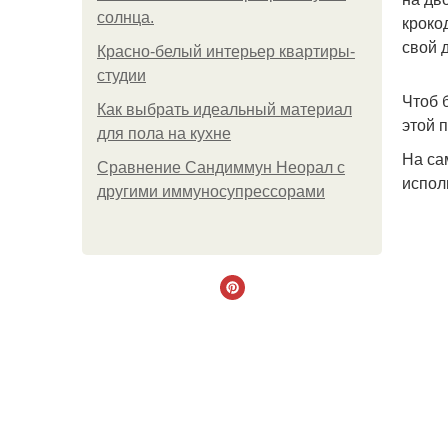
солнца.
кроко
свой д
Красно-белый интерьер квартиры-
студии
Чтоб 
Как выбрать идеальный материал
этой 
для пола на кухне
На са
Сравнение Сандиммун Неорал с
испол
другими иммуносупрессорами