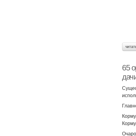
читат
65 
дач
Сущес
испол
Главн
Корму
Корму
Очаро