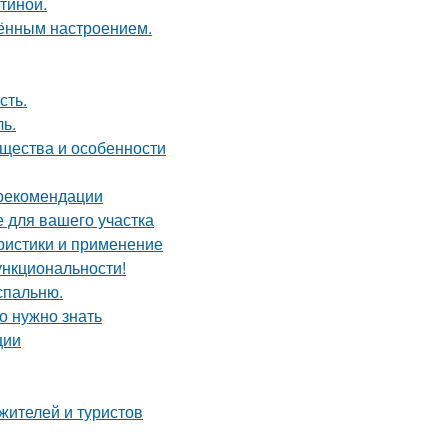
тиной.
чённым настроением.
сть.
ь.
ущества и особенности
 рекомендации
е для вашего участка
ристики и применение
ункциональности!
спальню.
о нужно знать
ции
жителей и туристов