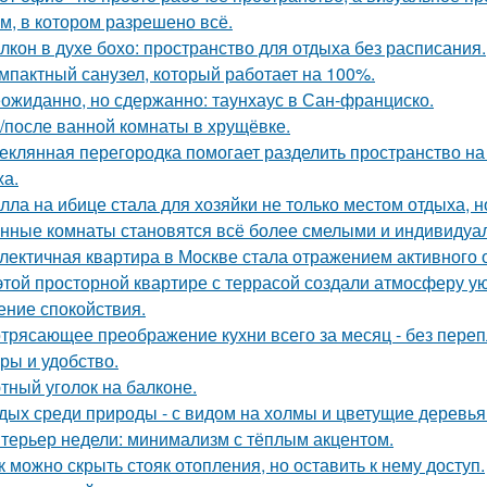
м, в котором разрешено всё.
лкон в духе бохо: пространство для отдыха без расписания.
мпактный санузел, который работает на 100%.
ожиданно, но сдержанно: таунхаус в Сан-франциско.
/после ванной комнаты в хрущёвке.
еклянная перегородка помогает разделить пространство на
ха.
лла на ибице стала для хозяйки не только местом отдыха, 
нные комнаты становятся всё более смелыми и индивидуа
лектичная квартира в Москве стала отражением активного 
этой просторной квартире с террасой создали атмосферу ую
ние спокойствия.
трясающее преображение кухни всего за месяц - без перепл
уры и удобство.
тный уголок на балконе.
дых среди природы - с видом на холмы и цветущие деревья
терьер недели: минимализм с тёплым акцентом.
к можно скрыть стояк отопления, но оставить к нему доступ.