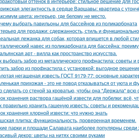
рракотовый оттенок в интерьере: стильное решение для гос
рижская элегантность в сердце Варшавы: квартира с утон
ксимум цвета: интерьер, где белому не место.
чему выбрать павильоны для бассейнов из поликарбоната
терьер для продажи: сдержанность, стиль и функционально
еальная лежанка для собак, которая впишется в любой стил
таллический навес из поликарбоната для бассейна: преим
альянская арт - вилла как пространство искусства.
к выбрать забор из металлического профнастила: советы и
пить забор из профнастила с установкой: выгодное решени
лотая негашеная известь ГОСТ 9179-77: основные характе
ленькая прихожая - это не повод отказываться от уюта и ф
о сделать со стеной за кроватью, чтобы она "Держала" всю 
ок хранения раствора гашёной извести для побелки: всё, чт
к правильно хранить гашеную известь: советы и рекоменда
ок хранения хлорной извести: что нужно знать
шская плитка: функциональность, проверенная временем.
кие парки и площади Салавата наиболее популярны среди 
асивый декор: цветы на нитях своими руками