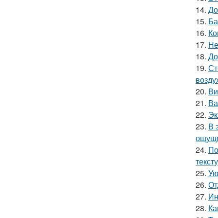
14.
До
15.
Ба
16.
Ко
17.
Не
18.
До
19.
Ст
возду
20.
Ви
21.
Ва
22.
Эк
23.
В 
ощуще
24.
По
текст
25.
Ую
26.
От
27.
Ин
28.
Ка