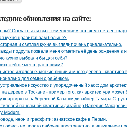
ледние обновления на сайте:
 вам? Согласны ли вы с тем мнением, что чем светлее квар
ая кухня нравится вам больше?
сторная и светлая кухня выглядит очень привлекательно.
ажды подруга позвала меня отметить её день рождения в 
ую кухню выбрали бы для себя?
рихожей не место растениям?
нистое изголовье, мягкие линии и много дерева - квартира
ионально для семьи с ребёнком.
устриальное искусство и упорядоченный хаос: дом архите
 на дереве в Тоскане - пример того, как архитектура може
у квартиру на набережной Казанки дизайнер Тамара Струг
 типовой панельной квартиры дизайнер Валерия Макаревич 
ry Modern.
овода, неон и граффити: азиатское кафе в Перми.
от офис - не просто рабочее пространство, а визуальное 