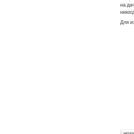
на да
никог
Для и
читат