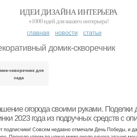
ИДЕИ ДИЗАЙНА ИНТЕРЬЕРА
+1000 идей для вашего интерьера!
главная
новости
статьи
екоративный домик-скворечник
мик-скворечник для
сада
шение огорода своими руками. Поделки дл
инки 2023 года из подручных средств с о
т подписчики! Совсем недавно отмечали День Победы, и дар
оре. Проходя утром по улице мимо около одного здания мен