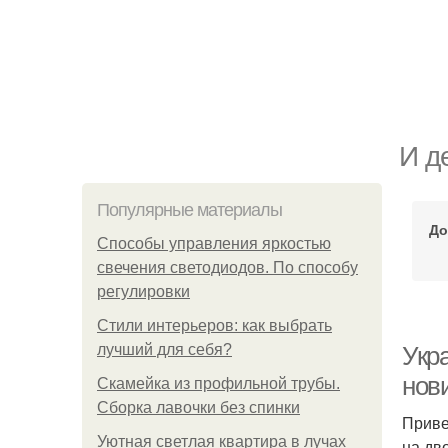
И д
Популярные материалы
До
Способы управления яркостью
свечения светодиодов. По способу
регулировки
Стили интерьеров: как выбрать
лучший для себя?
Укра
нов
Скамейка из профильной трубы.
Сборка лавочки без спинки
Приве
Уютная светлая квартира в лучах
на дв