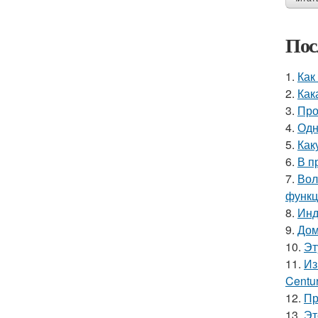
Пос
1.
Как
2.
Как
3.
Про
4.
Одн
5.
Как
6.
В п
7.
Вол
функц
8.
Инд
9.
Дом
10.
Эт
11.
Из
Centu
12.
Пр
13.
Эт