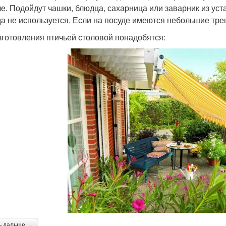
че. Подойдут чашки, блюдца, сахарница или заварник из ус
да не используется. Если на посуде имеются небольшие тре
зготовления птичьей столовой понадобятся:
ь дальше →