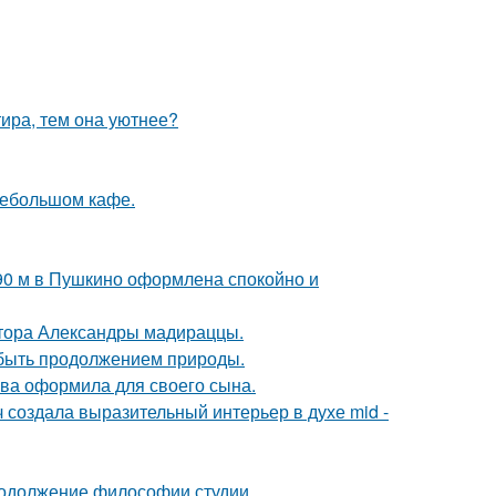
тира, тем она уютнее?
небольшом кафе.
 90 м в Пушкино оформлена спокойно и
ктора Александры мадираццы.
т быть продолжением природы.
ова оформила для своего сына.
создала выразительный интерьер в духе mid -
продолжение философии студии.