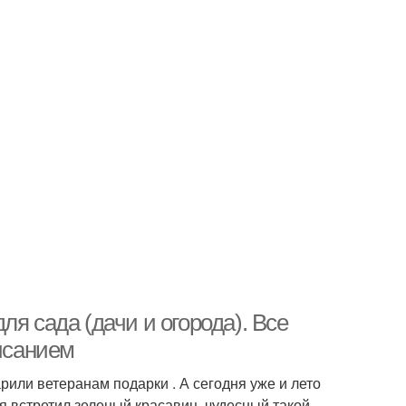
я сада (дачи и огорода). Все
писанием
или ветеранам подарки . А сегодня уже и лето
я встретил зеленый красавиц, чудесный такой —