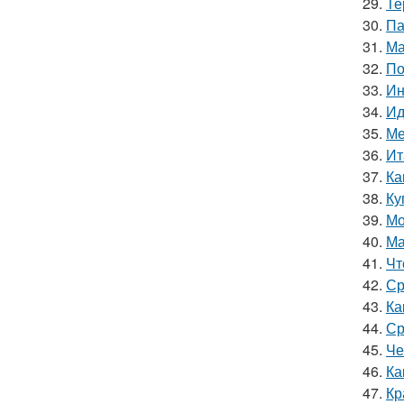
29.
Те
30.
Па
31.
Ма
32.
По
33.
Ин
34.
Ид
35.
Ме
36.
Ит
37.
Ка
38.
Ку
39.
Мо
40.
Ма
41.
Чт
42.
Ср
43.
Ка
44.
Ср
45.
Че
46.
Ка
47.
Кр