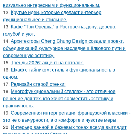
визуально интересным и функциональным.
12.
Крутые идеи, которые сделают интерьер
функциональнее и стильнее.
13.
Кафе "Три Орешка" в Ростове-на-дону: дерево,
голубой и уют.
14.
Архитекторы Cheng Chung Design создали проект,
объединяющий культурное наследие шёлкового пути и
современную эстетику.
15.
Тренды 2026: акцент на потолок.
16.
Шкаф с тайником: стиль и функциональность в
одном.
17.
Редизайн старой стенки:
18.
Многофункциональный стеллаж - это отличное
решение для тех, кто хочет совместить эстетику и
практичность.
19.
Современная интерпретация французской классики -
это не о вычурности, а о комфорте и чувстве меры.
20.
Интерьер ванной в бежевых тонах всегда выглядит