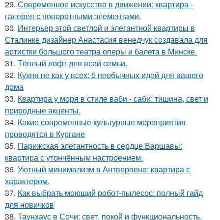
29.
Современное искусство в движении: квартира -
галерея с поворотными элементами.
30.
Интерьер этой светлой и элегантной квартиры в
Сталинке дизайнер Анастасия венедчук создавала для
артистки большого театра оперы и балета в Минске.
31.
Тёплый лофт для всей семьи.
32.
Кухня не как у всех: 5 необычных идей для вашего
дома
33.
Квартира у моря в стиле ваби - саби: тишина, свет и
природные акценты.
34.
Какие современные культурные мероприятия
проводятся в Кургане
35.
Парижская элегантность в сердце Варшавы:
квартира с утончённым настроением.
36.
Уютный минимализм в Антверпене: квартира с
характером.
37.
Как выбрать моющий робот-пылесос: полный гайд
для новичков
38.
Таунхаус в Сочи: свет, покой и функциональность.