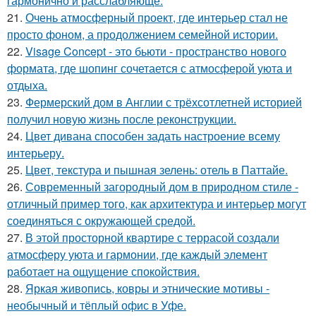
гармонично и расслабляюще.
21.
Очень атмосферный проект, где интерьер стал не
просто фоном, а продолжением семейной истории.
22.
Visage Concept - это бьюти - пространство нового
формата, где шопинг сочетается с атмосферой уюта и
отдыха.
23.
Фермерский дом в Англии с трёхсотлетней историей
получил новую жизнь после реконструкции.
24.
Цвет дивана способен задать настроение всему
интерьеру.
25.
Цвет, текстура и пышная зелень: отель в Паттайе.
26.
Современный загородный дом в природном стиле -
отличный пример того, как архитектура и интерьер могут
соединяться с окружающей средой.
27.
В этой просторной квартире с террасой создали
атмосферу уюта и гармонии, где каждый элемент
работает на ощущение спокойствия.
28.
Яркая живопись, ковры и этнические мотивы -
необычный и тёплый офис в Уфе.