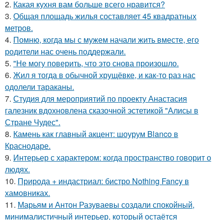
2.
Какая кухня вам больше всего нравится?
3.
Общая площадь жилья составляет 45 квадратных
метров.
4.
Помню, когда мы с мужем начали жить вместе, его
родители нас очень поддержали.
5.
"Не могу поверить, что это снова произошло.
6.
Жил я тогда в обычной хрущёвке, и как-то раз нас
одолели тараканы.
7.
Студия для мероприятий по проекту Анастасия
галезник вдохновлена сказочной эстетикой "Алисы в
Стране Чудес".
8.
Камень как главный акцент: шоурум Blanco в
Краснодаре.
9.
Интерьер с характером: когда пространство говорит о
людях.
10.
Природа + индастриал: бистро Nothing Fancy в
хамовниках.
11.
Марьям и Антон Разуваевы создали спокойный,
минималистичный интерьер, который остаётся