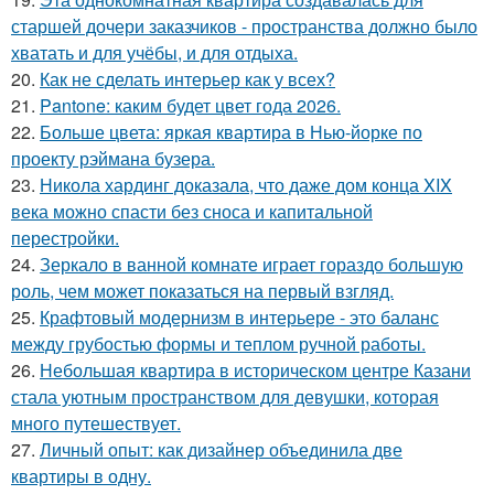
старшей дочери заказчиков - пространства должно было
хватать и для учёбы, и для отдыха.
20.
Как не сделать интерьер как у всех?
21.
Pantone: каким будет цвет года 2026.
22.
Больше цвета: яркая квартира в Нью-йорке по
проекту рэймана бузера.
23.
Никола хардинг доказала, что даже дом конца XIX
века можно спасти без сноса и капитальной
перестройки.
24.
Зеркало в ванной комнате играет гораздо большую
роль, чем может показаться на первый взгляд.
25.
Крафтовый модернизм в интерьере - это баланс
между грубостью формы и теплом ручной работы.
26.
Небольшая квартира в историческом центре Казани
стала уютным пространством для девушки, которая
много путешествует.
27.
Личный опыт: как дизайнер объединила две
квартиры в одну.