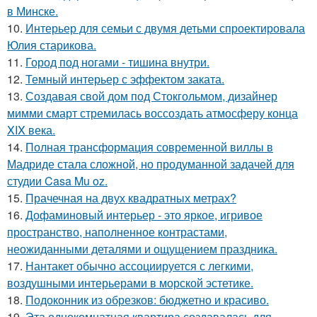
в Минске.
10.
Интерьер для семьи с двумя детьми спроектировала
Юлия старикова.
11.
Город под ногами - тишина внутри.
12.
Темный интерьер с эффектом заката.
13.
Создавая свой дом под Стокгольмом, дизайнер
мимми смарт стремилась воссоздать атмосферу конца
XIX века.
14.
Полная трансформация современной виллы в
Мадриде стала сложной, но продуманной задачей для
студии Casa Mu oz.
15.
Прачечная на двух квадратных метрах?
16.
Дофаминовый интерьер - это яркое, игривое
пространство, наполненное контрастами,
неожиданными деталями и ощущением праздника.
17.
Нантакет обычно ассоциируется с легкими,
воздушными интерьерами в морской эстетике.
18.
Подоконник из обрезков: бюджетно и красиво.
19.
Эта однокомнатная квартира создавалась для