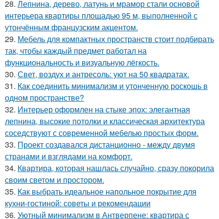
28.
Лепнина, дерево, латунь и мрамор стали основой
интерьера квартиры площадью 95 м, выполненной с
утончённым французским акцентом.
29.
Мебель для компактных пространств стоит подбирать
так, чтобы каждый предмет работал на
функциональность и визуальную лёгкость.
30.
Свет, воздух и антресоль: уют на 50 квадратах.
31.
Как соединить минимализм и утонченную роскошь в
одном пространстве?
32.
Интерьер оформлен на стыке эпох: элегантная
лепнина, высокие потолки и классическая архитектура
соседствуют с современной мебелью простых форм.
33.
Проект создавался дистанционно - между двумя
странами и взглядами на комфорт.
34.
Квартира, которая нашлась случайно, сразу покорила
своим светом и простором.
35.
Как выбрать идеальное напольное покрытие для
кухни-гостиной: советы и рекомендации
36.
Уютный минимализм в Антверпене: квартира с