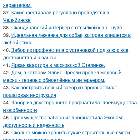
характером.
37.
Какие фестивали регулярно проводятся в
Челябинске
38.
Скандинавский интерьер с отсылкой к ар - нуво.
39.
Идеальная лежанка для собак, которая впишется в
любой стиль.
40.
Забор из профнастила с установкой под ключ: все
достоинства и нюансы
41.
Яркая квартира в московской Сталинке.
42.
Дом, в котором Элвис Пресли провёл медовый
месяц - теперь с обновлённым интерьером.
43.
Как построить вечный забор из профнастила:
пошаговая инструкция
44.
Забор из двустороннего профнастила: преимущества
и особенности
45.
Преимущества забора из профнастила Эконом:
доступность и надежность
46.
Сколько можно хранить сухие строительные смеси:
правила и рекомендации