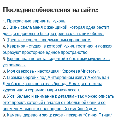
Последние обновления на сайте:
1.
Прекрасные варианты кухонь.
2.
Жизнь свела меня с женщиной, которая одна растит
дочь, и я довольно быстро привязался к ним обеим.
3.
Трешка с супер - продуманным хранением.
4.
Квартира - студия, в которой кухня, гостиная и лоджия
образуют просторное единое пространство.
5.
Брошенная невеста сиделкой к богатому мужчине …
устроилась.
6.
Моя свекровь - настоящая "Королева Чистоты".
7.
В замке бергейк под Антверпеном живут Аксель ван
Ден босше, сооснователь бренда Serax, и его жена,
художница и керамист мари михилссен.
8.
Уют, баланс и внимание к деталям - так можно описать
этот проект, который начался с небольшой бани и со
временем вырос в полноценный семейный дом.
9.
Камень, дерево и заяц: кафе - пекарня "Синяя Птица"