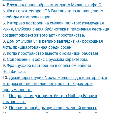
4.
Вдохновлённое образом модного Милана, кафе Di
Nulla от архитекторов DA Bureau стало воплощением
свободы и импровизации.
5.
Интерьер построен на смелой палитре: изумрудная
кухня, глубокая синяя библиотека и графичная лестница
создают эффект живого арт - пространства.
6.
Дом от Studia 54 в репино выглядит как роскошная
яхта, пришвартованная среди сосен.
7.
Когда пространство вместе с командой работает.
8.
Современный офис с русским характером.
9.
Французское настроение в спальном районе
Челябинска.
10.
Дизайнеры студии Nuova Home создали интерьер, в
котором нет ничего лишнего, но есть характер и
продуманность.
11.
Природа + индастриал: бистро Nothing Fancy в
хамовниках.
12.
Полная трансформация современной виллы в