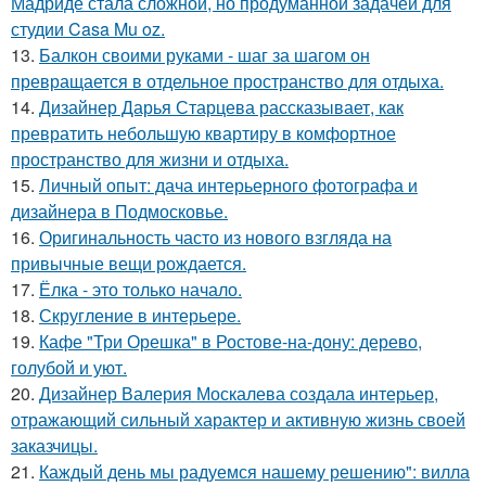
Мадриде стала сложной, но продуманной задачей для
студии Casa Mu oz.
13.
Балкон своими руками - шаг за шагом он
превращается в отдельное пространство для отдыха.
14.
Дизайнер Дарья Старцева рассказывает, как
превратить небольшую квартиру в комфортное
пространство для жизни и отдыха.
15.
Личный опыт: дача интерьерного фотографа и
дизайнера в Подмосковье.
16.
Оригинальность часто из нового взгляда на
привычные вещи рождается.
17.
Ёлка - это только начало.
18.
Скругление в интерьере.
19.
Кафе "Три Орешка" в Ростове-на-дону: дерево,
голубой и уют.
20.
Дизайнер Валерия Москалева создала интерьер,
отражающий сильный характер и активную жизнь своей
заказчицы.
21.
Каждый день мы радуемся нашему решению": вилла