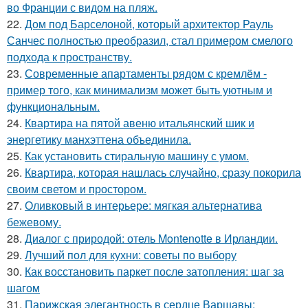
во Франции с видом на пляж.
22.
Дом под Барселоной, который архитектор Рауль
Санчес полностью преобразил, стал примером смелого
подхода к пространству.
23.
Современные апартаменты рядом с кремлём -
пример того, как минимализм может быть уютным и
функциональным.
24.
Квартира на пятой авеню итальянский шик и
энергетику манхэттена объединила.
25.
Как установить стиральную машину с умом.
26.
Квартира, которая нашлась случайно, сразу покорила
своим светом и простором.
27.
Оливковый в интерьере: мягкая альтернатива
бежевому.
28.
Диалог с природой: отель Montenotte в Ирландии.
29.
Лучший пол для кухни: советы по выбору
30.
Как восстановить паркет после затопления: шаг за
шагом
31.
Парижская элегантность в сердце Варшавы: