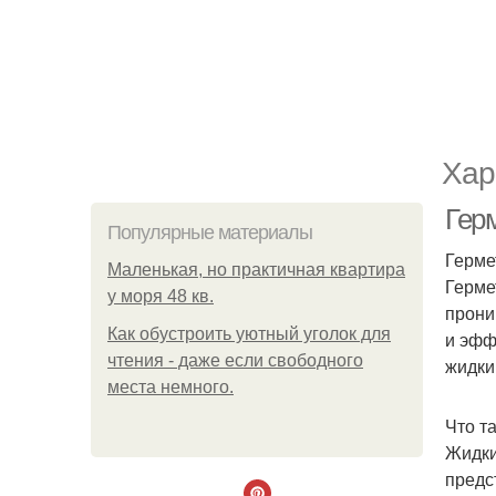
Хар
Гер
Популярные материалы
Герме
Маленькая, но практичная квартира
Герме
у моря 48 кв.
прони
Как обустроить уютный уголок для
и эфф
чтения - даже если свободного
жидки
места немного.
Что т
Жидки
предс