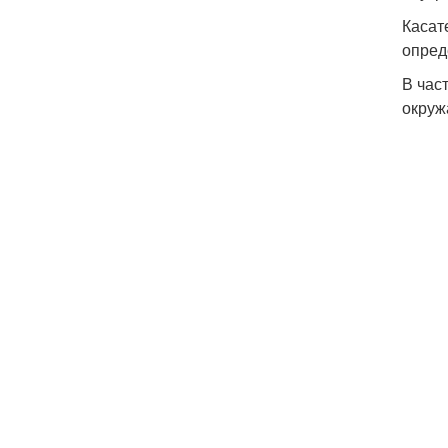
Касат
опред
В час
окруж