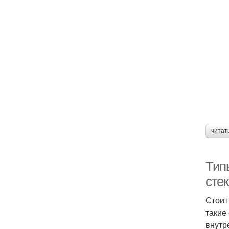
читат
Тип
сте
Стоит
такие
внутр