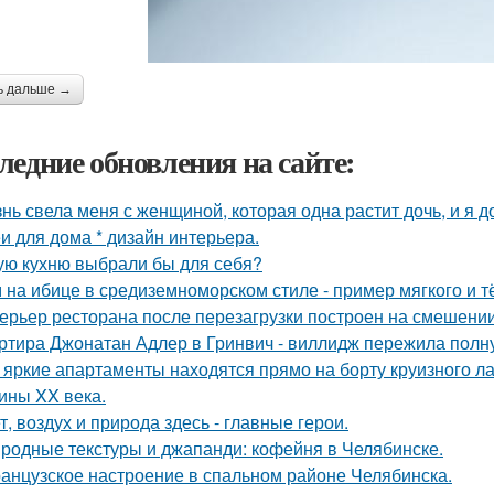
ь дальше →
ледние обновления на сайте:
нь свела меня с женщиной, которая одна растит дочь, и я 
и для дома * дизайн интерьера.
ую кухню выбрали бы для себя?
 на ибице в средиземноморском стиле - пример мягкого и 
ерьер ресторана после перезагрузки построен на смешении
ртира Джонатан Адлер в Гринвич - виллидж пережила полну
 яркие апартаменты находятся прямо на борту круизного ла
ины XX века.
т, воздух и природа здесь - главные герои.
родные текстуры и джапанди: кофейня в Челябинске.
анцузское настроение в спальном районе Челябинска.