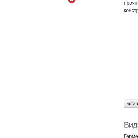
прочн
конст
читат
Вид
Герме