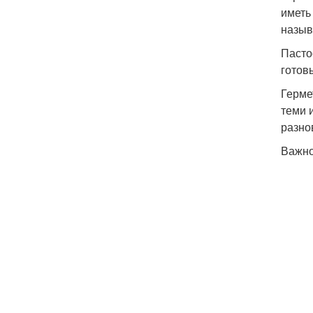
иметь
назыв
Пасто
готов
Герме
теми 
разно
Важно