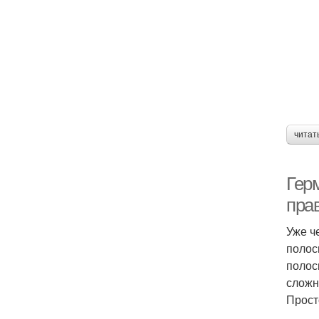
читат
Гер
пра
Уже ч
полос
полос
сложн
Прост