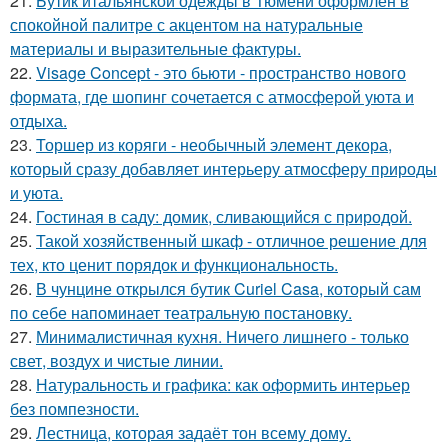
21.
Бутик итальянской одежды в Тюмени оформлен в
спокойной палитре с акцентом на натуральные
материалы и выразительные фактуры.
22.
Visage Concept - это бьюти - пространство нового
формата, где шопинг сочетается с атмосферой уюта и
отдыха.
23.
Торшер из коряги - необычный элемент декора,
который сразу добавляет интерьеру атмосферу природы
и уюта.
24.
Гостиная в саду: домик, сливающийся с природой.
25.
Такой хозяйственный шкаф - отличное решение для
тех, кто ценит порядок и функциональность.
26.
В чунцине открылся бутик Curiel Casa, который сам
по себе напоминает театральную постановку.
27.
Минималистичная кухня. Ничего лишнего - только
свет, воздух и чистые линии.
28.
Натуральность и графика: как оформить интерьер
без помпезности.
29.
Лестница, которая задаёт тон всему дому.