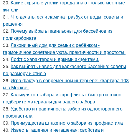
30.
Какие скрытые уголки города знают только местные
жители
31.
Что делать, если ламинат разбух от воды: советы и
решения
32.
Почему выбрать павильоны для бассейнов из
поликарбоната
33.
Лаконичный дом для семьи с ребёнком -
гармоничное сочетание уюта, практичности и простоты.
34.
Лофт с характером и яркими акцентами.
35.
Как выбрать навес для каркасного бассейна: советы
по размеру и стилю
36.
Игра фактур в современном интерьере: квартира 108
м в Москве.
37.
Калькулятор забора из профлиста: быстро и точно
подберите материалы для вашего забора
38.
Удобство и практичность: забор из одностороннего
профнастила
39.
Преимущества штакетного забора из профнастила
40.
Известь гашеная и негашеная: свойства и