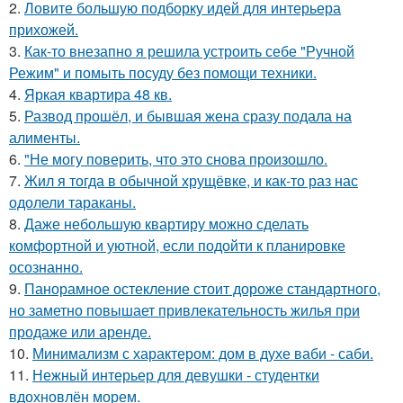
2.
Ловите большую подборку идей для интерьера
прихожей.
3.
Как-то внезапно я решила устроить себе "Ручной
Режим" и помыть посуду без помощи техники.
4.
Яркая квартира 48 кв.
5.
Развод прошёл, и бывшая жена сразу подала на
алименты.
6.
"Не могу поверить, что это снова произошло.
7.
Жил я тогда в обычной хрущёвке, и как-то раз нас
одолели тараканы.
8.
Даже небольшую квартиру можно сделать
комфортной и уютной, если подойти к планировке
осознанно.
9.
Панорамное остекление стоит дороже стандартного,
но заметно повышает привлекательность жилья при
продаже или аренде.
10.
Минимализм с характером: дом в духе ваби - саби.
11.
Нежный интерьер для девушки - студентки
вдохновлён морем.