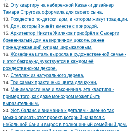
12.
Эту квартиру на набережной Казанки дизайнер
Тамара Стругова оформила для своего сына.
13.
Рождество по-датски: дом, в котором живут традиции.
14.
Дом, который живёт вместе с природой.
15.
Архитектор Никита Жиляков приобрёл в Сысерти
бревенчатый дом на кирпичном цоколе, ранее
принадлежавший купцам ширыкаловым.
16.
Жозефина шталь выросла в художественной семье -
и этот бэкграунд чувствуется в каждом её
рождественском декоре.
17.
Стеллаж из натурального дерева.
18.
Три самых практичных цвета для кухни.
19.
Минималистичная и лаконичная, эта квартира -
пример того, как даже монохром может быть
выразительным.
20.
Уют, баланс и внимание к деталям - именно так
можно описать этот проект, который начался с
небольшой бани и вырос в полноценный семейный дом.