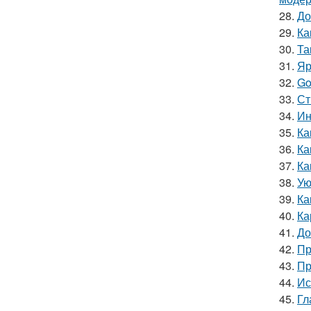
28.
До
29.
Ка
30.
Та
31.
Яр
32.
Go
33.
Ст
34.
Ин
35.
Ка
36.
Ка
37.
Ка
38.
Ую
39.
Ка
40.
Ка
41.
До
42.
Пр
43.
Пр
44.
Ис
45.
Гл