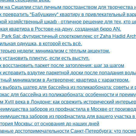
м на Сицилии стал личным пространством для творчества и
к превратить "Бабушкину" квартиру в привлекательный вар
кой хозяйственный шкаф - отличное решение для тех, кто ц
кая квартира в Ростове-на-дону, созданная бюро AN.
 Park Sai: футуристичный спорткомплекс от Zaha Hadid Archi
ильная однушка, в которой есть всё.
терьер недели: минимализм с тёплым акцентом.
к установить плинтус, если есть выступ.
к восстановить паркет после затопления: шаг за шагом
к исправить вздутие паркетной доски после попадания вод
тный минимализм в Антверпене: квартира с характером.
к выбрать шатер для бассейна из поликарбоната: советы и
ркас для бассейна из поликарбоната: особенности и преим
м Xviii века в Лондоне: как освежить исторический интерьер
еимущества заборов из профнастила в Москве от произво
еимущества заборов из профнастила для вашего участка в
тория Москвы: от основания до наших дней
авные достопримечательности Санкт-Петербурга: что посмо