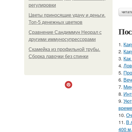
регулировки
читат
Цветы приносящие удачу и деньги.
Топ-5 денежных цветков
Пос
Сравнение Сандиммун Неорал с
другими иммуносупрессорами
1.
Как
Скамейка из профильной трубы.
2.
Как
Сборка лавочки без спинки
3.
Как
4.
Лов
5.
Про
6.
Веч
7.
Мин
8.
Инт
9.
Уют
време
10.
Оч
11.
В 
400 м