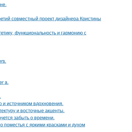
не.
третий совместный проект дизайнера Кристины
стетику, функциональность и гармонию с
rs.
r a.
.
но и источником вдохновения.
тектуру и восточные акценты.
хочется забыть о времени.
о поместья с яркими красками и духом