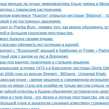
чше меньше да лучше: микроквартира Альдо чибика в Мила
артира с парижским настроением.
жилом комплексе "Ньютон" открылся ресторан "Balance" - 
овой и её постоянных заказчиков.
оект от Planka Buro - пример того, как можно объединить э
дой в большом городском пространстве.
монт балкона своими руками.
к красиво оформить инсталляцию в ванной.
ропорт с "Воздушной" крышей в Камбодже от Foster + Partne
тный дом с видом на лес в Воронеже.
ран под ванную: практичное и стильное решение.
альянская эстетика 1970-х в Барселоне: ресторан Gloria Oste
ет 2026 года по версии Sherwin - Williams - Universal Khaki.
двесная кухня - смелое решение в современном интерьере
лла на ибице стала для хозяйки не только местом отдыха, 
м чайной культуры в Казани объединяет историческую архи
лкон в стиле бохо - это лёгкое и уютное пространство, где 
большой отель в андалусии соединил атмосферу старинног
низма середины века.