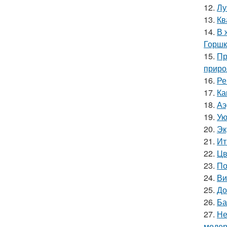
12.
Лу
13.
Кв
14.
В 
Горшк
15.
Пр
приро
16.
Ре
17.
Ка
18.
Аэ
19.
Ую
20.
Эк
21.
Ит
22.
Цв
23.
По
24.
Ви
25.
До
26.
Ба
27.
Не
модер