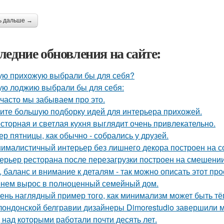
ь дальше →
ледние обновления на сайте:
ую прихожую выбрали бы для себя?
ую лоджию выбрали бы для себя:
 часто мы забываем про это.
ите большую подборку идей для интерьера прихожей.
сторная и светлая кухня выглядит очень привлекательно.
ер пятницы, как обычно - собрались у друзей.
ималистичный интерьер без лишнего декора построен на с
ерьер ресторана после перезагрузки построен на смешении
, баланс и внимание к деталям - так можно описать этот пр
нем вырос в полноценный семейный дом.
ень наглядный пример того, как минимализм может быть т
лондонской белгравии дизайнеры Dimorestudio завершили
, над которыми работали почти десять лет.