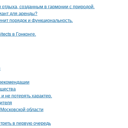
 отдыха, созданным в гармонии с природой.
иант для аренды?
енит порядок и функциональность.
tects в Гонконге.
ы
 рекомендации
ущества
 и не потерять характер.
дителя
 Московской области
треть в первую очередь