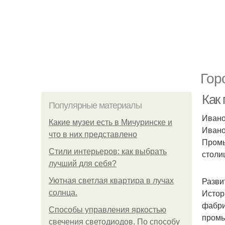
Гор
Как
Популярные материалы
Ивано
Какие музеи есть в Мичуринске и
Ивано
что в них представлено
Промы
Стили интерьеров: как выбрать
столи
лучший для себя?
Разви
Уютная светлая квартира в лучах
Истор
солнца.
фабри
Способы управления яркостью
промы
свечения светодиодов. По способу