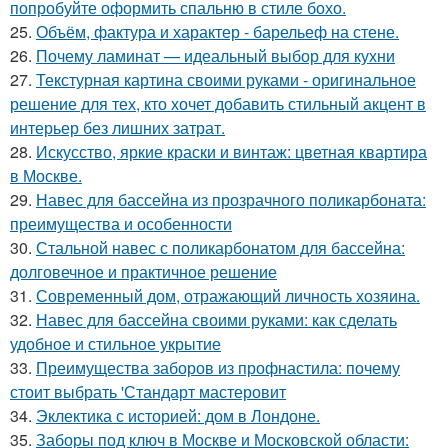
попробуйте оформить спальню в стиле бохо.
25.
Объём, фактура и характер - барельеф на стене.
26.
Почему ламинат — идеальный выбор для кухни
27.
Текстурная картина своими руками - оригинальное
решение для тех, кто хочет добавить стильный акцент в
интерьер без лишних затрат.
28.
Искусство, яркие краски и винтаж: цветная квартира
в Москве.
29.
Навес для бассейна из прозрачного поликарбоната:
преимущества и особенности
30.
Стальной навес с поликарбонатом для бассейна:
долговечное и практичное решение
31.
Современный дом, отражающий личность хозяина.
32.
Навес для бассейна своими руками: как сделать
удобное и стильное укрытие
33.
Преимущества заборов из профнастила: почему
стоит выбрать 'Стандарт мастеровит
34.
Эклектика с историей: дом в Лондоне.
35.
Заборы под ключ в Москве и Московской области: