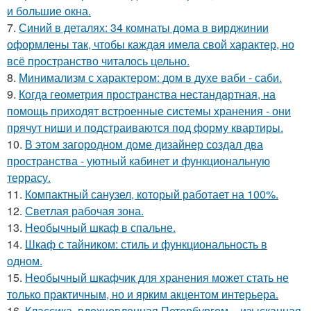
и большие окна.
7.
Синий в деталях: 34 комнаты дома в вирджинии
оформлены так, чтобы каждая имела свой характер, но
всё пространство читалось цельно.
8.
Минимализм с характером: дом в духе ваби - саби.
9.
Когда геометрия пространства нестандартная, на
помощь приходят встроенные системы хранения - они
прячут ниши и подстраиваются под форму квартиры.
10.
В этом загородном доме дизайнер создал два
пространства - уютный кабинет и функциональную
террасу.
11.
Компактный санузел, который работает на 100%.
12.
Светлая рабочая зона.
13.
Необычный шкаф в спальне.
14.
Шкаф с тайником: стиль и функциональность в
одном.
15.
Необычный шкафчик для хранения может стать не
только практичным, но и ярким акцентом интерьера.
16.
Классика, вдохновленная Петербургом, - изысканная,