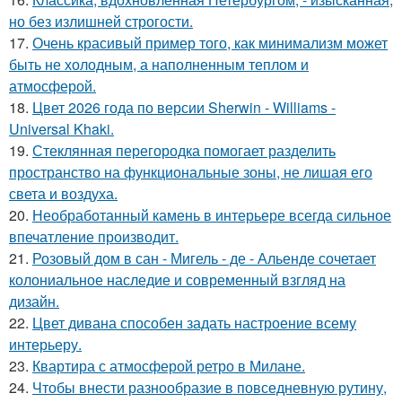
но без излишней строгости.
17.
Очень красивый пример того, как минимализм может
быть не холодным, а наполненным теплом и
атмосферой.
18.
Цвет 2026 года по версии Sherwin - Williams -
Universal Khaki.
19.
Стеклянная перегородка помогает разделить
пространство на функциональные зоны, не лишая его
света и воздуха.
20.
Необработанный камень в интерьере всегда сильное
впечатление производит.
21.
Розовый дом в сан - Мигель - де - Альенде сочетает
колониальное наследие и современный взгляд на
дизайн.
22.
Цвет дивана способен задать настроение всему
интерьеру.
23.
Квартира с атмосферой ретро в Милане.
24.
Чтобы внести разнообразие в повседневную рутину,