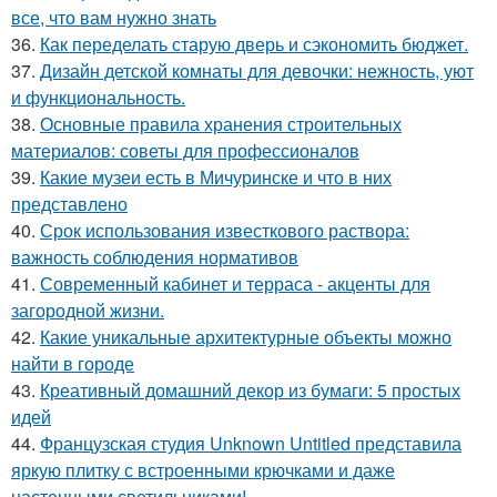
все, что вам нужно знать
36.
Как переделать старую дверь и сэкономить бюджет.
37.
Дизайн детской комнаты для девочки: нежность, уют
и функциональность.
38.
Основные правила хранения строительных
материалов: советы для профессионалов
39.
Какие музеи есть в Мичуринске и что в них
представлено
40.
Срок использования известкового раствора:
важность соблюдения нормативов
41.
Современный кабинет и терраса - акценты для
загородной жизни.
42.
Какие уникальные архитектурные объекты можно
найти в городе
43.
Креативный домашний декор из бумаги: 5 простых
идей
44.
Французская студия Unknown Untitled представила
яркую плитку с встроенными крючками и даже
настенными светильниками!