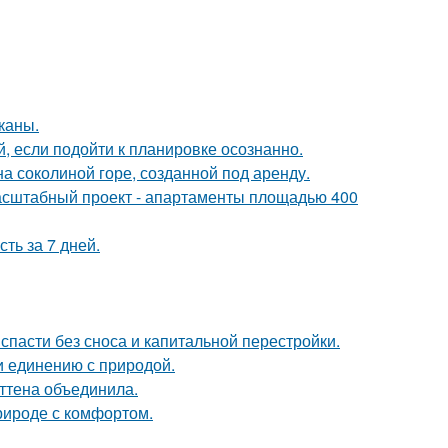
каны.
 если подойти к планировке осознанно.
на соколиной горе, созданной под аренду.
асштабный проект - апартаменты площадью 400
ть за 7 дней.
спасти без сноса и капитальной перестройки.
и единению с природой.
эттена объединила.
природе с комфортом.