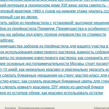
кий интерьер в лондонском доме XIX века: когда смелость - 
типовой квартире 1960-х годов на нижнем этаже удалось со
венный сад во дворе.
пить забор из профнастила с установкой: выгодное решени
бор из профнастила Премиум: Преимущества и особенност
ны на заборы под ключ: полное руководство по стоимости
adlines:
еимущества заборов из профнастила для вашего участка в
ок использования известкового раствора: важность соблю
веты по хранению известкового раствора: как сохранить ег
кие основные достопримечательности Москвы стоит посмот
п-10 идей: как нереально красиво и оригинально украсить к
к сделать бумажные украшения на стену: мастер-класс дл
стер-класс: как создать красивые бумажные цветы для стен
к сделать комнату красивее: DIY декор из цветной бумаги
кор из остатков обоев: как красиво использовать остатки
Контакты
Пользовательское соглашение
Обратная св