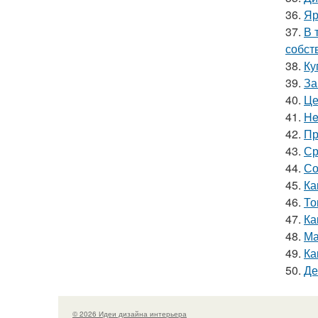
36.
Яр
37.
В 
собст
38.
Ку
39.
За
40.
Це
41.
He
42.
Пр
43.
Ср
44.
Со
45.
Ка
46.
То
47.
Ка
48.
Ма
49.
Ка
50.
Де
© 2026 Идеи дизайна интерьера