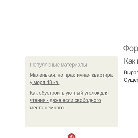
Фор
Как
Популярные материалы
Вырав
Маленькая, но практичная квартира
Сущес
у моря 48 кв.
Как обустроить уютный уголок для
чтения - даже если свободного
места немного.