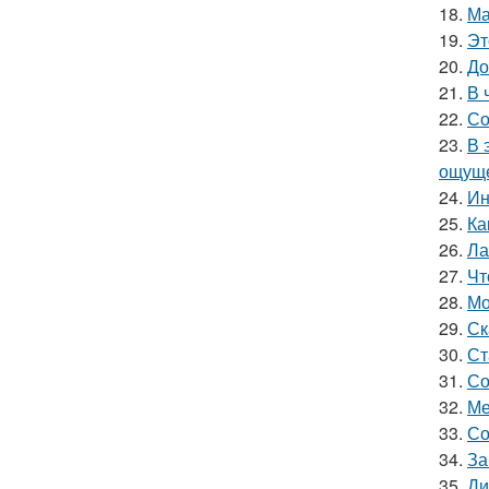
18.
Ма
19.
Эт
20.
До
21.
В 
22.
Со
23.
В 
ощуще
24.
Ин
25.
Ка
26.
Ла
27.
Чт
28.
Мо
29.
Ск
30.
Ст
31.
Со
32.
Ме
33.
Со
34.
За
35.
Ди