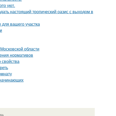
это уют.
здать настоящий тропический оазис с выходом в
е для вашего участка
и
 Московской области
дения нормативов
о свойства
реть
омнату
я начинающих
язь