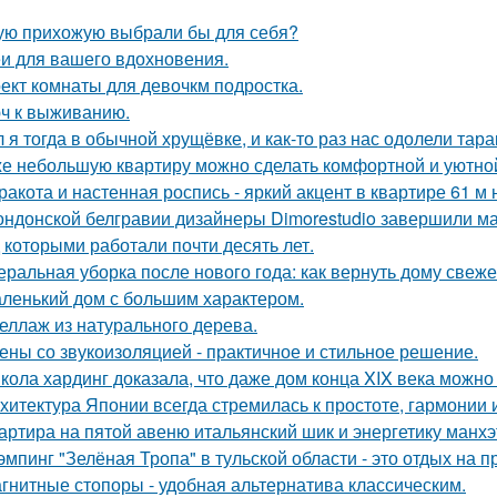
ую прихожую выбрали бы для себя?
и для вашего вдохновения.
ект комнаты для девочкм подростка.
ч к выживанию.
 я тогда в обычной хрущёвке, и как-то раз нас одолели тара
е небольшую квартиру можно сделать комфортной и уютной,
ракота и настенная роспись - яркий акцент в квартире 61 м 
ондонской белгравии дизайнеры Dimorestudio завершили м
д которыми работали почти десять лет.
еральная уборка после нового года: как вернуть дому свежес
ленький дом с большим характером.
еллаж из натурального дерева.
ены со звукоизоляцией - практичное и стильное решение.
кола хардинг доказала, что даже дом конца XIX века можно 
хитектура Японии всегда стремилась к простоте, гармонии 
артира на пятой авеню итальянский шик и энергетику манх
эмпинг "Зелёная Тропа" в тульской области - это отдых на 
гнитные стопоры - удобная альтернатива классическим.