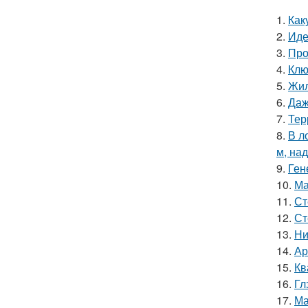
1.
Как
2.
Иде
3.
Про
4.
Клю
5.
Жил
6.
Даж
7.
Тер
8.
В л
м, на
9.
Ген
10.
Ма
11.
Ст
12.
Ст
13.
Ни
14.
Ар
15.
Кв
16.
Гл
17.
Ма