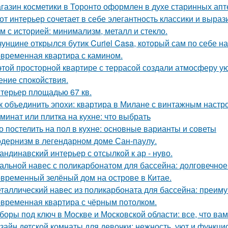
газин косметики в Торонто оформлен в духе старинных апте
от интерьер сочетает в себе элегантность классики и выраз
м с историей: минимализм, металл и стекло.
чунцине открылся бутик Curiel Casa, который сам по себе 
временная квартира с камином.
этой просторной квартире с террасой создали атмосферу ую
ние спокойствия.
терьер площадью 67 кв.
к объединить эпохи: квартира в Милане с винтажным настр
минат или плитка на кухне: что выбрать
о постелить на пол в кухне: основные варианты и советы
дернизм в легендарном доме Сан-паулу.
андинавский интерьер с отсылкой к ар - нуво.
альной навес с поликарбонатом для бассейна: долговечное
временный зелёный дом на острове в Китае.
таллический навес из поликарбоната для бассейна: преим
временная квартира с чёрным потолком.
боры под ключ в Москве и Московской области: все, что вам
зайн детской комнаты для девочки: нежность, уют и функци