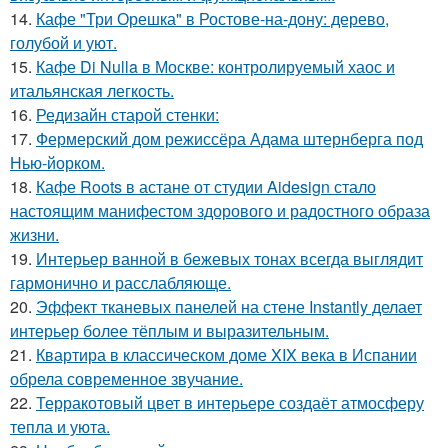
14.
Кафе "Три Орешка" в Ростове-на-дону: дерево,
голубой и уют.
15.
Кафе Di Nulla в Москве: контролируемый хаос и
итальянская легкость.
16.
Редизайн старой стенки:
17.
Фермерский дом режиссёра Адама штернберга под
Нью-йорком.
18.
Кафе Roots в астане от студии Aidesign стало
настоящим манифестом здорового и радостного образа
жизни.
19.
Интерьер ванной в бежевых тонах всегда выглядит
гармонично и расслабляюще.
20.
Эффект тканевых панелей на стене Instantly делает
интерьер более тёплым и выразительным.
21.
Квартира в классическом доме XIX века в Испании
обрела современное звучание.
22.
Терракотовый цвет в интерьере создаёт атмосферу
тепла и уюта.