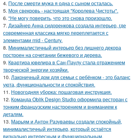
4.
После смерти мужа я одна с сыном осталась.
5.
Моя свекровь - настоящая "Королева Чистоты".
6.
"Не могу поверить, что это снова произошло.
7.
Дизайнер Анна сидоренкова создала интерьер, где
современная классика мягко переплетается с
элементами mid - Century.
8.
Минималистичный интерьер без лишнего декора
построен на сочетании бежевого и дерева.
9.
Квартира ювелира в Сан-Паулу стала отражением
творческой энергии хозяйки.
10.
Лаконичный дом для семьи с ребёнком - это баланс
уюта, функциональности и спокойствия.
11.
Новогодняя уборка: пошаговая инструкция.
12.
Команда Oblik Design Studio оформила ресторан с
тонким французским настроением и вниманием к
деталям.
13.
Марьям и Антон Разуваевы создали спокойный,
минималистичный интерьер, который остаётся
визуально интересным и функциональным.