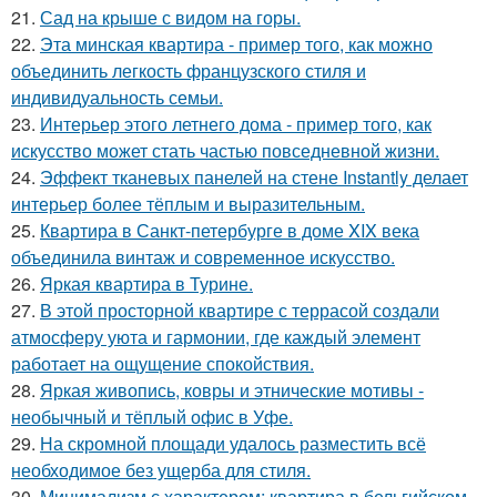
21.
Сад на крыше с видом на горы.
22.
Эта минская квартира - пример того, как можно
объединить легкость французского стиля и
индивидуальность семьи.
23.
Интерьер этого летнего дома - пример того, как
искусство может стать частью повседневной жизни.
24.
Эффект тканевых панелей на стене Instantly делает
интерьер более тёплым и выразительным.
25.
Квартира в Санкт-петербурге в доме XIX века
объединила винтаж и современное искусство.
26.
Яркая квартира в Турине.
27.
В этой просторной квартире с террасой создали
атмосферу уюта и гармонии, где каждый элемент
работает на ощущение спокойствия.
28.
Яркая живопись, ковры и этнические мотивы -
необычный и тёплый офис в Уфе.
29.
На скромной площади удалось разместить всё
необходимое без ущерба для стиля.
30.
Минимализм с характером: квартира в бельгийском