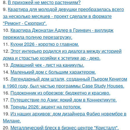
8.
В прихожей не место растениям?
9.
Квартира для молодой девушки преобразилась всего
за несколько месяцев - проект сделали в формате
"Ремонт - Сюрприз".
10.
Квартира Джонатан Адлер в Гринвич - виллидж
пережила полную перезагрузку.
11.
Кухни 2026 - коротко о главном.
12.
Этот интерьер родился из диалога между историей
дома и страстью хозяйки к эстетике ар - деко.
13.
Домашний чек - лист на каникулы.
14.
Маленький дом с большим характером.
15.
Легендарный дом шталя, созданный Пьером Кенигом
в 1960 году, был частью программы Case Study Houses.
16.
Подоконник из обрезков: бюджетно и красиво.
17.
Путешествие по Азии: яркий дом в Коннектикуте.
18.
Тренды 2026: акцент на потолок.
19.
Из наших архивов: дом дизайнера Фабио новембре в
Милане.
20.
Металлический блеск в бизнес-центре "Кристалл".