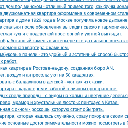
от дом под минском - отличный пример того, как функциональ
а двухкомнатная квартира оформлена в современном стиле
артира в доме 1929 года в Москве получила новое дыхание
а спальня после обновления выглядит свежо и гармонично.
етлая кухня с подсветкой просторной и уютной выглядит.
обработанный камень в интерьере всегда сильное впечатл
временная квартира с камином.
мбуковые панели - это удобный и эстетичный способ быстр
х работ.
кая квартира в Ростове-на-дону, созданная бюро AN.
ет, воздух и антресоль: уют на 50 квадратах.
овать с балдахином в детской - уют как из сказки.
артира с характером и заботой о личном пространстве.
дых среди природы - с видом на холмы и цветущие деревья
рево, мрамор и хрустальные люстры: пентхаус в Китае.
нная с окном - роскошь, которую стоит обыграть.
артира, которая нашлась случайно, сразу покорила своим с
кие основные достопримечательности можно посмотреть в