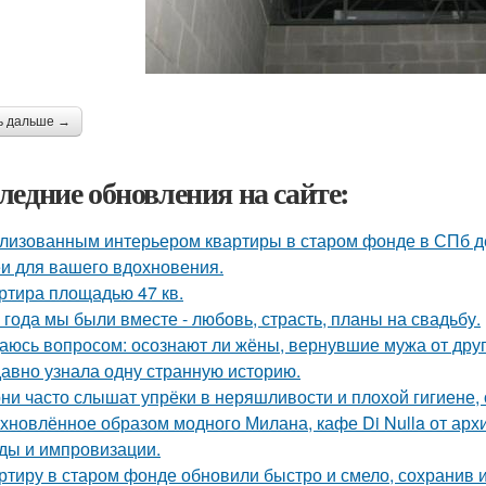
ь дальше →
ледние обновления на сайте:
лизованным интерьером квартиры в старом фонде в СПб д
и для вашего вдохновения.
ртира площадью 47 кв.
 года мы были вместе - любовь, страсть, планы на свадьбу.
аюсь вопросом: осознают ли жёны, вернувшие мужа от друго
авно узнала одну странную историю.
ни часто слышат упрёки в неряшливости и плохой гигиене, 
хновлённое образом модного Милана, кафе Di Nulla от ар
ды и импровизации.
ртиру в старом фонде обновили быстро и смело, сохранив и