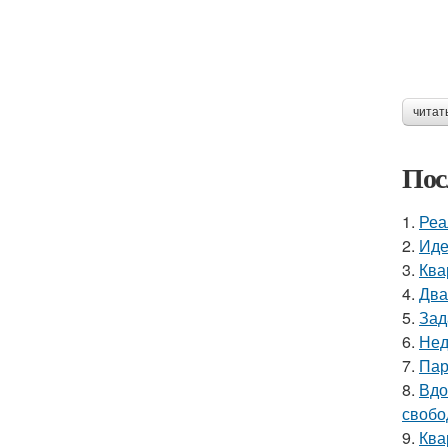
читат
Пос
1.
Реа
2.
Иде
3.
Ква
4.
Два
5.
Зад
6.
Нед
7.
Пар
8.
Вдо
свобо
9.
Ква