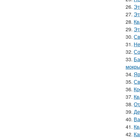
26.
Эт
27.
Эт
28.
Кв
29.
Эт
30.
Св
31.
Не
32.
Со
33.
Ба
мокры
34.
Яр
35.
Св
36.
Кр
37.
Кв
38.
От
39.
Де
40.
Ва
41.
Кв
42.
Ка