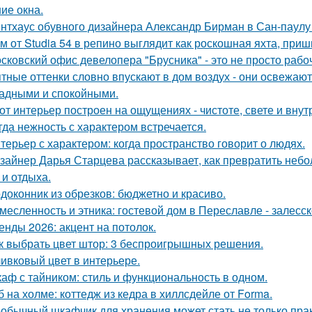
ие окна.
нтхаус обувного дизайнера Александр Бирман в Сан-паулу -
м от Studia 54 в репино выглядит как роскошная яхта, при
сковский офис девелопера "Брусника" - это не просто рабо
тные оттенки словно впускают в дом воздух - они освежают
адными и спокойными.
от интерьер построен на ощущениях - чистоте, свете и вну
гда нежность с характером встречается.
терьер с характером: когда пространство говорит о людях.
зайнер Дарья Старцева рассказывает, как превратить неб
 и отдыха.
доконник из обрезков: бюджетно и красиво.
месленность и этника: гостевой дом в Переславле - залесск
енды 2026: акцент на потолок.
к выбрать цвет штор: 3 беспроигрышных решения.
ивковый цвет в интерьере.
аф с тайником: стиль и функциональность в одном.
б на холме: коттедж из кедра в хиллсдейле от Forma.
обычный шкафчик для хранения может стать не только прак