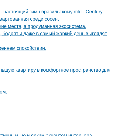
 настоящий гимн бразильскому mid - Century.
швартованная среди сосен.
чие места, а продуманная экосистема.
, бодрят и даже в самый жаркий день выглядят
треннем спокойствии.
ольшую квартиру в комфортное пространство для
ом.
тичным, но и ярким акцентом интерьера.