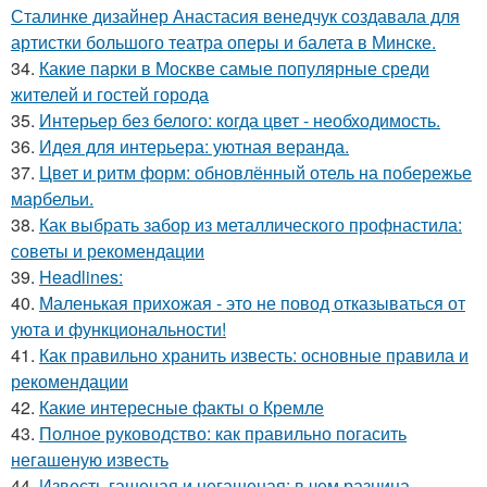
Сталинке дизайнер Анастасия венедчук создавала для
артистки большого театра оперы и балета в Минске.
34.
Какие парки в Москве самые популярные среди
жителей и гостей города
35.
Интерьер без белого: когда цвет - необходимость.
36.
Идея для интерьера: уютная веранда.
37.
Цвет и ритм форм: обновлённый отель на побережье
марбельи.
38.
Как выбрать забор из металлического профнастила:
советы и рекомендации
39.
Headlines:
40.
Маленькая прихожая - это не повод отказываться от
уюта и функциональности!
41.
Как правильно хранить известь: основные правила и
рекомендации
42.
Какие интересные факты о Кремле
43.
Полное руководство: как правильно погасить
негашеную известь
44.
Известь гашеная и негашеная: в чем разница