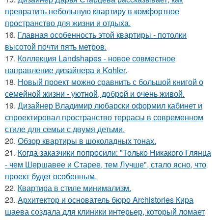
превратить небольшую квартиру в комфортное
пространство для жизни и отдыха.
16.
Главная особенность этой квартиры - потолки
высотой почти пять метров.
17.
Коллекция Landshapes - новое совместное
направление дизайнера и Kohler.
18.
Новый проект можно сравнить с большой книгой о
семейной жизни - уютной, доброй и очень живой.
19.
Дизайнер Владимир любарски оформил кабинет и
спроектировал пространство террасы в современном
стиле для семьи с двумя детьми.
20.
Обзор квартиры в шоколадных тонах.
21.
Когда заказчики попросили: "Только Никакого Глянца
- чем Шершавее и Старее, тем Лучше", стало ясно, что
проект будет особенным.
22.
Квартира в стиле минимализм.
23.
Архитектор и основатель бюро Archistories Кира
шаева создала для клиники интерьер, который ломает