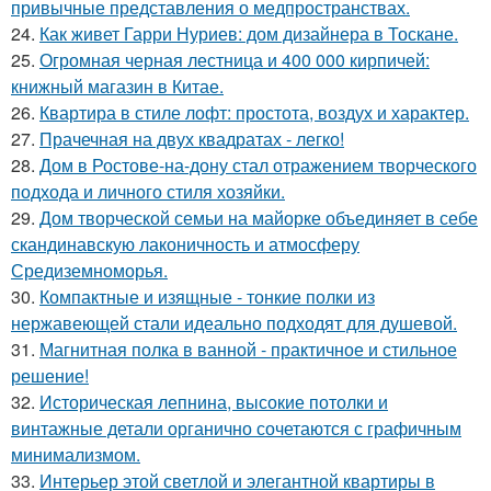
привычные представления о медпространствах.
24.
Как живет Гарри Нуриев: дом дизайнера в Тоскане.
25.
Огромная черная лестница и 400 000 кирпичей:
книжный магазин в Китае.
26.
Квартира в стиле лофт: простота, воздух и характер.
27.
Прачечная на двух квадратах - легко!
28.
Дом в Ростове-на-дону стал отражением творческого
подхода и личного стиля хозяйки.
29.
Дом творческой семьи на майорке объединяет в себе
скандинавскую лаконичность и атмосферу
Средиземноморья.
30.
Компактные и изящные - тонкие полки из
нержавеющей стали идеально подходят для душевой.
31.
Магнитная полка в ванной - практичное и стильное
решение!
32.
Историческая лепнина, высокие потолки и
винтажные детали органично сочетаются с графичным
минимализмом.
33.
Интерьер этой светлой и элегантной квартиры в