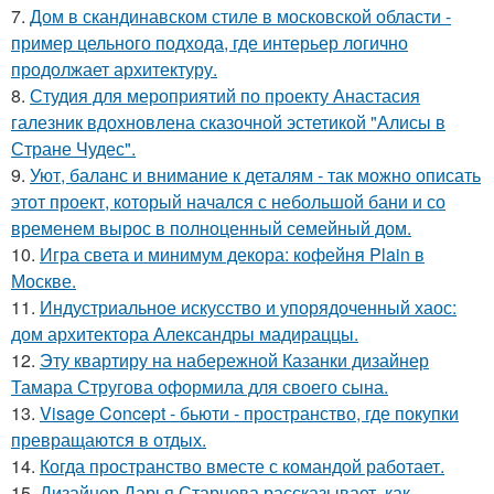
7.
Дом в скандинавском стиле в московской области -
пример цельного подхода, где интерьер логично
продолжает архитектуру.
8.
Студия для мероприятий по проекту Анастасия
галезник вдохновлена сказочной эстетикой "Алисы в
Стране Чудес".
9.
Уют, баланс и внимание к деталям - так можно описать
этот проект, который начался с небольшой бани и со
временем вырос в полноценный семейный дом.
10.
Игра света и минимум декора: кофейня Plain в
Москве.
11.
Индустриальное искусство и упорядоченный хаос:
дом архитектора Александры мадираццы.
12.
Эту квартиру на набережной Казанки дизайнер
Тамара Стругова оформила для своего сына.
13.
Visage Concept - бьюти - пространство, где покупки
превращаются в отдых.
14.
Когда пространство вместе с командой работает.
15.
Дизайнер Дарья Старцева рассказывает, как