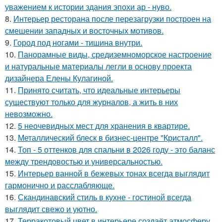
уважением к истории здания эпохи ар - нуво.
8.
Интерьер ресторана после перезагрузки построен на
смешении западных и восточных мотивов.
9.
Город под ногами - тишина внутри.
10.
Панорамные виды, средиземноморское настроение
и натуральные материалы легли в основу проекта
дизайнера Елены Кулагиной.
11.
Принято считать, что идеальные интерьеры
существуют только для журналов, а жить в них
невозможно.
12.
5 неочевидных мест для хранения в квартире.
13.
Металлический блеск в бизнес-центре "Кристалл".
14.
Топ - 5 оттенков для спальни в 2026 году - это баланс
между трендовостью и универсальностью.
15.
Интерьер ванной в бежевых тонах всегда выглядит
гармонично и расслабляюще.
16.
Скандинавский стиль в кухне - гостиной всегда
выглядит свежо и уютно.
17.
Терракотовый цвет в интерьере создаёт атмосферу