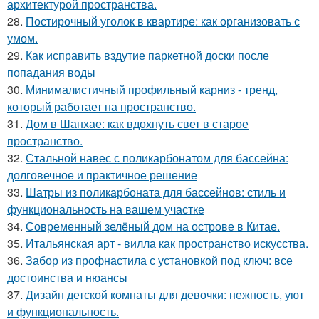
архитектурой пространства.
28.
Постирочный уголок в квартире: как организовать с
умом.
29.
Как исправить вздутие паркетной доски после
попадания воды
30.
Минималистичный профильный карниз - тренд,
который работает на пространство.
31.
Дом в Шанхае: как вдохнуть свет в старое
пространство.
32.
Стальной навес с поликарбонатом для бассейна:
долговечное и практичное решение
33.
Шатры из поликарбоната для бассейнов: стиль и
функциональность на вашем участке
34.
Современный зелёный дом на острове в Китае.
35.
Итальянская арт - вилла как пространство искусства.
36.
Забор из профнастила с установкой под ключ: все
достоинства и нюансы
37.
Дизайн детской комнаты для девочки: нежность, уют
и функциональность.