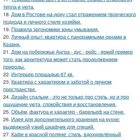
тепла и уюта.
18.
Дом в Ростове-на-дону стал отражением творческого
подхода и личного стиля хозяйки.
19.
Правила эргономики зоны умывания.
20.
Личный опыт: квартира с панорамными окнами в
Казани.
21.
Дом на побережье Ангра - дус - рейс - яркий пример
того, как архитектура может стать продолжением
природы.
22.
Интерьер площадью 67 кв.
23.
Квартира с характером и заботой о личном
пространстве.
24.
Дизайн спальни - это не только про стиль, но и про
ощущение уюта, спокойствия и восстановления.
25.
Объём, фактура и характер - барельеф на стене.
26.
Идея для дополнительного хранения на кухне:
выдвижной узкий шкафчик для специй.
27.
Кафе в красной поляне: стиль, вдохновлённый