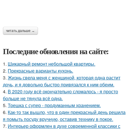
читать дальше →
Последние обновления на сайте:
1.
Шикарный ремонт небольшой квартиры.
2.
Прекрасные варианты кухонь.
3.
Жизнь свела меня с женщиной, которая одна растит
дочь, и я довольно быстро привязался к ним обеим.
4.
В 2020 году всё окончательно сломалось - я просто
больше не тянула всё одна.
5.
Трешка с супер - продуманным хранением.
6.
Как-то так вышло, что в один прекрасный день решила
я помыть посуду вручную, оставив технику в покое.
7.
Интерьер оформлен в духе современной классики с