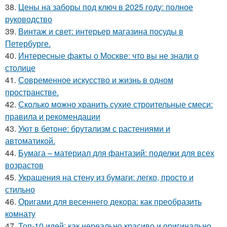
38.
Цены на заборы под ключ в 2025 году: полное
руководство
39.
Винтаж и свет: интерьер магазина посуды в
Петербурге.
40.
Интересные факты о Москве: что вы не знали о
столице
41.
Современное искусство и жизнь в одном
пространстве.
42.
Сколько можно хранить сухие строительные смеси:
правила и рекомендации
43.
Уют в бетоне: брутализм с растениями и
автоматикой.
44.
Бумага – материал для фантазий: поделки для всех
возрастов
45.
Украшения на стену из бумаги: легко, просто и
стильно
46.
Оригами для весеннего декора: как преобразить
комнату
47.
Топ-10 идей: как нереально красиво и оригинально