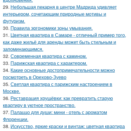
29.
Небольшая пекарня в центре Мадрида удивляет
интерьером, сочетающим природные мотивы и
футуризм.
30.
Правила эргономики зоны умывания.
31.
Цветная квартира в Самаре - отличный пример того,
как даже жильё для аренды может быть стильным и
запоминающимся.
32.
Современная квартира с камином.
33.
Парижская квартира с характером.
34.
Какие основные достопримечательности можно
посмотреть в Орехово-Зуево
35.
Светлая квартира с парижским настроением в
Москве.
36.
Реставрация хрущёвки: как превратить старую
квартиру в уютное пространство.
37.
Палаццо для души: мини - отель с ароматом
Флоренции.
38.
Искусство, яркие краски и винтаж: цветная квартира