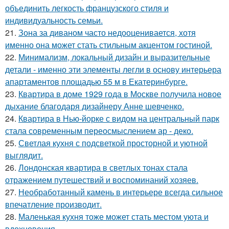
объединить легкость французского стиля и
индивидуальность семьи.
21.
Зона за диваном часто недооценивается, хотя
именно она может стать стильным акцентом гостиной.
22.
Минимализм, локальный дизайн и выразительные
детали - именно эти элементы легли в основу интерьера
апартаментов площадью 55 м в Екатеринбурге.
23.
Квартира в доме 1929 года в Москве получила новое
дыхание благодаря дизайнеру Анне шевченко.
24.
Квартира в Нью-йорке с видом на центральный парк
стала современным переосмыслением ар - деко.
25.
Светлая кухня с подсветкой просторной и уютной
выглядит.
26.
Лондонская квартира в светлых тонах стала
отражением путешествий и воспоминаний хозяев.
27.
Необработанный камень в интерьере всегда сильное
впечатление производит.
28.
Маленькая кухня тоже может стать местом уюта и
вдохновения.