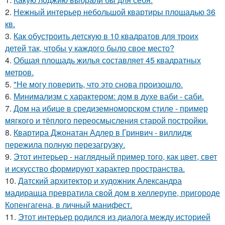
2.
Нежный интерьер небольшой квартиры площадью 36
кв.
3.
Как обустроить детскую в 10 квадратов для троих
детей так, чтобы у каждого было свое место?
4.
Общая площадь жилья составляет 45 квадратных
метров.
5.
"Не могу поверить, что это снова произошло.
6.
Минимализм с характером: дом в духе ваби - саби.
7.
Дом на ибице в средиземноморском стиле - пример
мягкого и тёплого переосмысления старой постройки.
8.
Квартира Джонатан Адлер в Гринвич - виллидж
пережила полную перезагрузку.
9.
Этот интерьер - наглядный пример того, как цвет, свет
и искусство формируют характер пространства.
10.
Датский архитектор и художник Александра
мадирацца превратила свой дом в хеллерупе, пригороде
Копенгагена, в личный манифест.
11.
Этот интерьер родился из диалога между историей