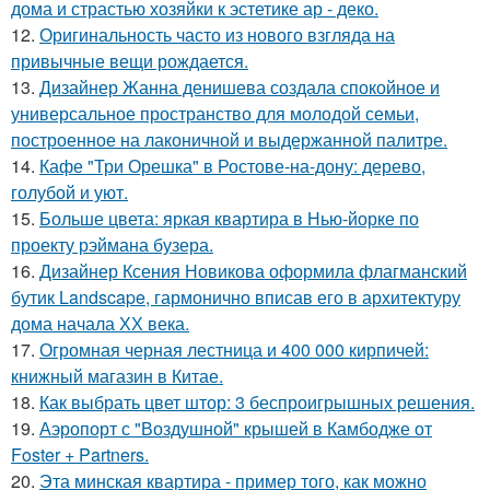
дома и страстью хозяйки к эстетике ар - деко.
12.
Оригинальность часто из нового взгляда на
привычные вещи рождается.
13.
Дизайнер Жанна денишева создала спокойное и
универсальное пространство для молодой семьи,
построенное на лаконичной и выдержанной палитре.
14.
Кафе "Три Орешка" в Ростове-на-дону: дерево,
голубой и уют.
15.
Больше цвета: яркая квартира в Нью-йорке по
проекту рэймана бузера.
16.
Дизайнер Ксения Новикова оформила флагманский
бутик Landscape, гармонично вписав его в архитектуру
дома начала ХХ века.
17.
Огромная черная лестница и 400 000 кирпичей:
книжный магазин в Китае.
18.
Как выбрать цвет штор: 3 беспроигрышных решения.
19.
Аэропорт с "Воздушной" крышей в Камбодже от
Foster + Partners.
20.
Эта минская квартира - пример того, как можно