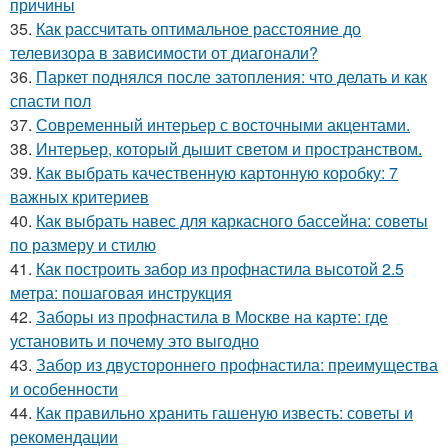
причины
35.
Как рассчитать оптимальное расстояние до
телевизора в зависимости от диагонали?
36.
Паркет поднялся после затопления: что делать и как
спасти пол
37.
Современный интерьер с восточными акцентами.
38.
Интерьер, который дышит светом и пространством.
39.
Как выбрать качественную картонную коробку: 7
важных критериев
40.
Как выбрать навес для каркасного бассейна: советы
по размеру и стилю
41.
Как построить забор из профнастила высотой 2.5
метра: пошаговая инструкция
42.
Заборы из профнастила в Москве на карте: где
установить и почему это выгодно
43.
Забор из двустороннего профнастила: преимущества
и особенности
44.
Как правильно хранить гашеную известь: советы и
рекомендации