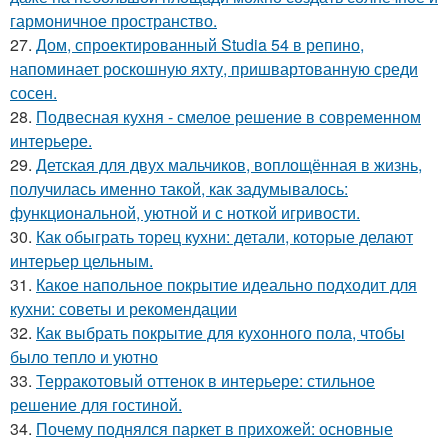
гармоничное пространство.
27.
Дом, спроектированный Studia 54 в репино,
напоминает роскошную яхту, пришвартованную среди
сосен.
28.
Подвесная кухня - смелое решение в современном
интерьере.
29.
Детская для двух мальчиков, воплощённая в жизнь,
получилась именно такой, как задумывалось:
функциональной, уютной и с ноткой игривости.
30.
Как обыграть торец кухни: детали, которые делают
интерьер цельным.
31.
Какое напольное покрытие идеально подходит для
кухни: советы и рекомендации
32.
Как выбрать покрытие для кухонного пола, чтобы
было тепло и уютно
33.
Терракотовый оттенок в интерьере: стильное
решение для гостиной.
34.
Почему поднялся паркет в прихожей: основные