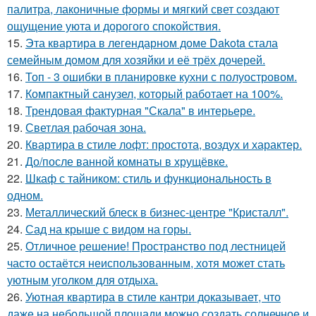
палитра, лаконичные формы и мягкий свет создают
ощущение уюта и дорогого спокойствия.
15.
Эта квартира в легендарном доме Dakota стала
семейным домом для хозяйки и её трёх дочерей.
16.
Топ - 3 ошибки в планировке кухни с полуостровом.
17.
Компактный санузел, который работает на 100%.
18.
Трендовая фактурная "Скала" в интерьере.
19.
Светлая рабочая зона.
20.
Квартира в стиле лофт: простота, воздух и характер.
21.
До/после ванной комнаты в хрущёвке.
22.
Шкаф с тайником: стиль и функциональность в
одном.
23.
Металлический блеск в бизнес-центре "Кристалл".
24.
Сад на крыше с видом на горы.
25.
Отличное решение! Пространство под лестницей
часто остаётся неиспользованным, хотя может стать
уютным уголком для отдыха.
26.
Уютная квартира в стиле кантри доказывает, что
даже на небольшой площади можно создать солнечное и