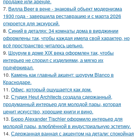
продаже или аренде.
7.
Вилла Beer в вене - знаковый объект модернизма
1930 года - завершила реставрацию и с марта 2026
откроется для экскурсий.
8.
Синий в деталях: 34 комнаты дома в вирджинии
оформлены так, чтобы каждая имела свой характер, но
всё пространство читалось цельно.
9.
Шоурум в доме XIX века оформлен так, чтобы
интерьер не спорил с изделиями, а мягко их
подчёркивал.
10.
Камень как главный акцент: шоурум Blanco в
Краснодаре.
11.
Офис, который ощущается как дом.
12.
Студия Heut Architects создала сдержанный,
продуманный интерьер для молодой пары, которая
ценит искусство, хорошие книги и вино.
13.
Бюро Alexander Tischler оформило интерьер для
молодой пары, влюблённой в индустриальную эстетику.
14.
Сдержанная ванная с акцентом на детали: спокойная