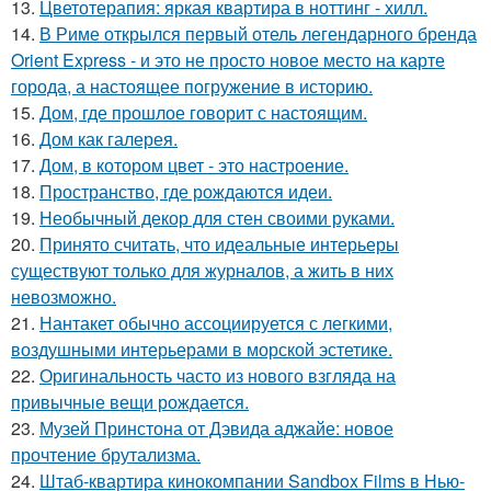
13.
Цветотерапия: яркая квартира в ноттинг - хилл.
14.
В Риме открылся первый отель легендарного бренда
Orient Express - и это не просто новое место на карте
города, а настоящее погружение в историю.
15.
Дом, где прошлое говорит с настоящим.
16.
Дом как галерея.
17.
Дом, в котором цвет - это настроение.
18.
Пространство, где рождаются идеи.
19.
Необычный декор для стен своими руками.
20.
Принято считать, что идеальные интерьеры
существуют только для журналов, а жить в них
невозможно.
21.
Нантакет обычно ассоциируется с легкими,
воздушными интерьерами в морской эстетике.
22.
Оригинальность часто из нового взгляда на
привычные вещи рождается.
23.
Музей Принстона от Дэвида аджайе: новое
прочтение брутализма.
24.
Штаб-квартира кинокомпании Sandbox Films в Нью-