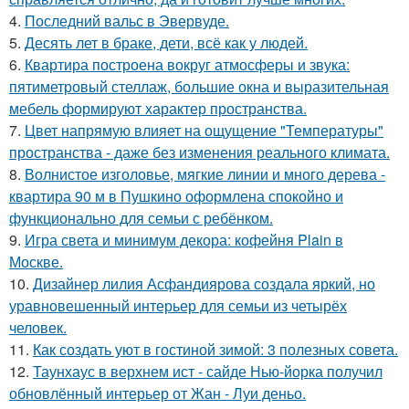
4.
Последний вальс в Эвервуде.
5.
Десять лет в браке, дети, всё как у людей.
6.
Квартира построена вокруг атмосферы и звука:
пятиметровый стеллаж, большие окна и выразительная
мебель формируют характер пространства.
7.
Цвет напрямую влияет на ощущение "Температуры"
пространства - даже без изменения реального климата.
8.
Волнистое изголовье, мягкие линии и много дерева -
квартира 90 м в Пушкино оформлена спокойно и
функционально для семьи с ребёнком.
9.
Игра света и минимум декора: кофейня Plain в
Москве.
10.
Дизайнер лилия Асфандиярова создала яркий, но
уравновешенный интерьер для семьи из четырёх
человек.
11.
Как создать уют в гостиной зимой: 3 полезных совета.
12.
Таунхаус в верхнем ист - сайде Нью-йорка получил
обновлённый интерьер от Жан - Луи деньо.