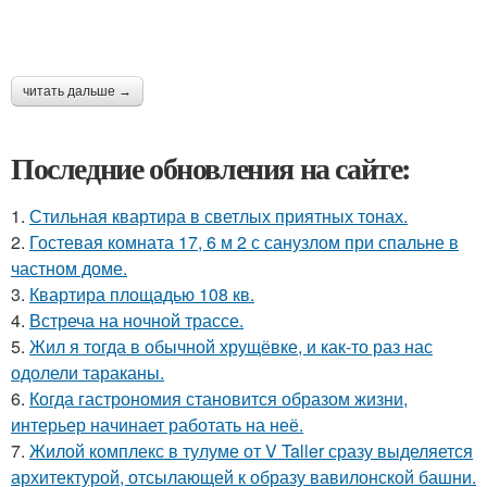
читать дальше →
Последние обновления на сайте:
1.
Стильная квартира в светлых приятных тонах.
2.
Гостевая комната 17, 6 м 2 с санузлом при спальне в
частном доме.
3.
Квартира площадью 108 кв.
4.
Встреча на ночной трассе.
5.
Жил я тогда в обычной хрущёвке, и как-то раз нас
одолели тараканы.
6.
Когда гастрономия становится образом жизни,
интерьер начинает работать на неё.
7.
Жилой комплекс в тулуме от V Taller сразу выделяется
архитектурой, отсылающей к образу вавилонской башни.