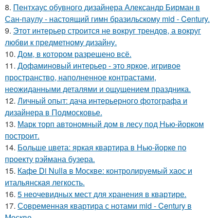
8.
Пентхаус обувного дизайнера Александр Бирман в
Сан-паулу - настоящий гимн бразильскому mid - Century.
9.
Этот интерьер строится не вокруг трендов, а вокруг
любви к предметному дизайну.
10.
Дом, в котором разрешено всё.
11.
Дофаминовый интерьер - это яркое, игривое
пространство, наполненное контрастами,
неожиданными деталями и ощущением праздника.
12.
Личный опыт: дача интерьерного фотографа и
дизайнера в Подмосковье.
13.
Марк торп автономный дом в лесу под Нью-йорком
построит.
14.
Больше цвета: яркая квартира в Нью-йорке по
проекту рэймана бузера.
15.
Кафе Di Nulla в Москве: контролируемый хаос и
итальянская легкость.
16.
5 неочевидных мест для хранения в квартире.
17.
Современная квартира с нотами mid - Century в
Москве.