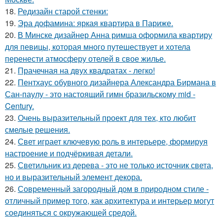
18.
Редизайн старой стенки:
19.
Эра дофамина: яркая квартира в Париже.
20.
В Минске дизайнер Анна римша оформила квартиру
для певицы, которая много путешествует и хотела
перенести атмосферу отелей в свое жилье.
21.
Прачечная на двух квадратах - легко!
22.
Пентхаус обувного дизайнера Александра Бирмана в
Сан-паулу - это настоящий гимн бразильскому mid -
Century.
23.
Очень выразительный проект для тех, кто любит
смелые решения.
24.
Свет играет ключевую роль в интерьере, формируя
настроение и подчёркивая детали.
25.
Светильник из дерева - это не только источник света,
но и выразительный элемент декора.
26.
Современный загородный дом в природном стиле -
отличный пример того, как архитектура и интерьер могут
соединяться с окружающей средой.