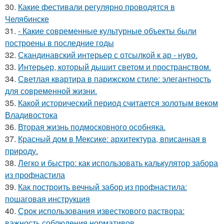
30.
Какие фестивали регулярно проводятся в
Челябинске
31.
- Какие современные культурные объекты были
построены в последние годы
32.
Скандинавский интерьер с отсылкой к ар - нуво.
33.
Интерьер, который дышит светом и пространством.
34.
Светлая квартира в парижском стиле: элегантность
для современной жизни.
35.
Какой исторический период считается золотым веком
Владивостока
36.
Вторая жизнь подмосковного особняка.
37.
Красный дом в Мексике: архитектура, вписанная в
природу.
38.
Легко и быстро: как использовать калькулятор забора
из профнастила
39.
Как построить вечный забор из профнастила:
пошаговая инструкция
40.
Срок использования известкового раствора:
важность соблюдения нормативов