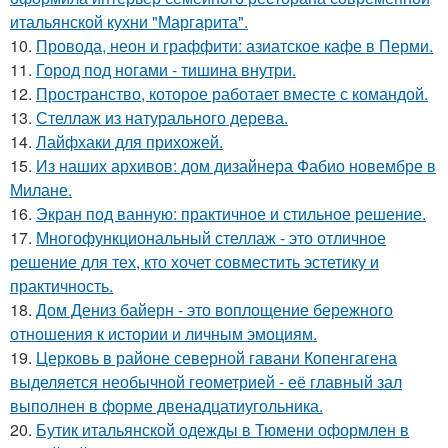
итальянской кухни "Маргарита".
10.
Провода, неон и граффити: азиатское кафе в Перми.
11.
Город под ногами - тишина внутри.
12.
Пространство, которое работает вместе с командой.
13.
Стеллаж из натурального дерева.
14.
Лайфхаки для прихожей.
15.
Из наших архивов: дом дизайнера Фабио новембре в
Милане.
16.
Экран под ванную: практичное и стильное решение.
17.
Многофункциональный стеллаж - это отличное
решение для тех, кто хочет совместить эстетику и
практичность.
18.
Дом Дениз байерн - это воплощение бережного
отношения к истории и личным эмоциям.
19.
Церковь в районе северной гавани Копенгагена
выделяется необычной геометрией - её главный зал
выполнен в форме двенадцатиугольника.
20.
Бутик итальянской одежды в Тюмени оформлен в