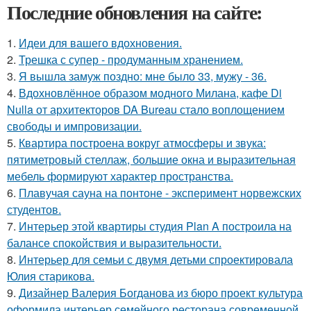
Последние обновления на сайте:
1.
Идеи для вашего вдохновения.
2.
Трешка с супер - продуманным хранением.
3.
Я вышла замуж поздно: мне было 33, мужу - 36.
4.
Вдохновлённое образом модного Милана, кафе Di
Nulla от архитекторов DA Bureau стало воплощением
свободы и импровизации.
5.
Квартира построена вокруг атмосферы и звука:
пятиметровый стеллаж, большие окна и выразительная
мебель формируют характер пространства.
6.
Плавучая сауна на понтоне - эксперимент норвежских
студентов.
7.
Интерьер этой квартиры студия Plan A построила на
балансе спокойствия и выразительности.
8.
Интерьер для семьи с двумя детьми спроектировала
Юлия старикова.
9.
Дизайнер Валерия Богданова из бюро проект культура
оформила интерьер семейного ресторана современной