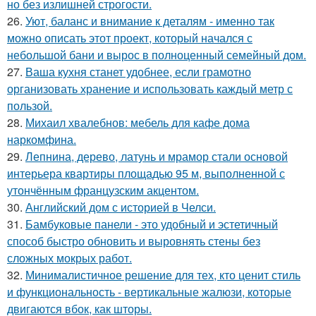
но без излишней строгости.
26.
Уют, баланс и внимание к деталям - именно так
можно описать этот проект, который начался с
небольшой бани и вырос в полноценный семейный дом.
27.
Ваша кухня станет удобнее, если грамотно
организовать хранение и использовать каждый метр с
пользой.
28.
Михаил хвалебнов: мебель для кафе дома
наркомфина.
29.
Лепнина, дерево, латунь и мрамор стали основой
интерьера квартиры площадью 95 м, выполненной с
утончённым французским акцентом.
30.
Английский дом с историей в Челси.
31.
Бамбуковые панели - это удобный и эстетичный
способ быстро обновить и выровнять стены без
сложных мокрых работ.
32.
Минималистичное решение для тех, кто ценит стиль
и функциональность - вертикальные жалюзи, которые
двигаются вбок, как шторы.