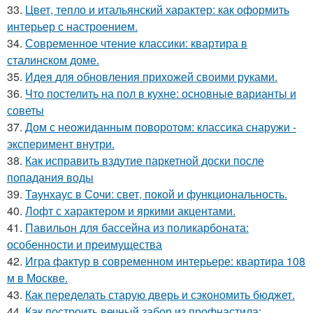
33.
Цвет, тепло и итальянский характер: как оформить
интерьер с настроением.
34.
Современное чтение классики: квартира в
сталинском доме.
35.
Идея для обновления прихожей своими руками.
36.
Что постелить на пол в кухне: основные варианты и
советы
37.
Дом с неожиданным поворотом: классика снаружи -
эксперимент внутри.
38.
Как исправить вздутие паркетной доски после
попадания воды
39.
Таунхаус в Сочи: свет, покой и функциональность.
40.
Лофт с характером и яркими акцентами.
41.
Павильон для бассейна из поликарбоната:
особенности и преимущества
42.
Игра фактур в современном интерьере: квартира 108
м в Москве.
43.
Как переделать старую дверь и сэкономить бюджет.
44.
Как построить вечный забор из профнастила: