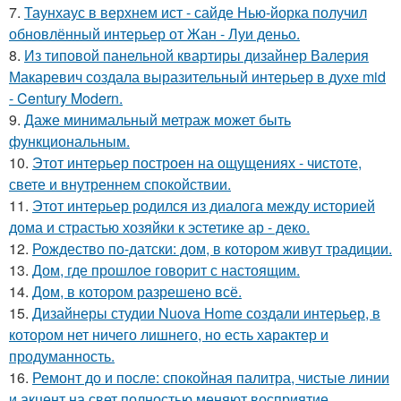
7.
Таунхаус в верхнем ист - сайде Нью-йорка получил
обновлённый интерьер от Жан - Луи деньо.
8.
Из типовой панельной квартиры дизайнер Валерия
Макаревич создала выразительный интерьер в духе mid
- Century Modern.
9.
Даже минимальный метраж может быть
функциональным.
10.
Этот интерьер построен на ощущениях - чистоте,
свете и внутреннем спокойствии.
11.
Этот интерьер родился из диалога между историей
дома и страстью хозяйки к эстетике ар - деко.
12.
Рождество по-датски: дом, в котором живут традиции.
13.
Дом, где прошлое говорит с настоящим.
14.
Дом, в котором разрешено всё.
15.
Дизайнеры студии Nuova Home создали интерьер, в
котором нет ничего лишнего, но есть характер и
продуманность.
16.
Ремонт до и после: спокойная палитра, чистые линии
и акцент на свет полностью меняют восприятие