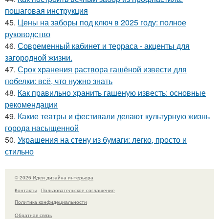
пошаговая инструкция
45.
Цены на заборы под ключ в 2025 году: полное
руководство
46.
Современный кабинет и терраса - акценты для
загородной жизни.
47.
Срок хранения раствора гашёной извести для
побелки: всё, что нужно знать
48.
Как правильно хранить гашеную известь: основные
рекомендации
49.
Какие театры и фестивали делают культурную жизнь
города насыщенной
50.
Украшения на стену из бумаги: легко, просто и
стильно
© 2026 Идеи дизайна интерьера
Контакты
Пользовательское соглашение
Политика конфидециальности
Обратная связь