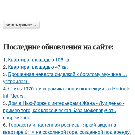
читать дальше →
Последние обновления на сайте:
1.
Квартира площадью 108 кв.
2.
Квартира площадью 47 кв.
3.
Брошенная невеста сиделкой к богатому мужчине …
устроилась.
4.
Стиль 1970-х и керамика: новая коллекция La Redoute
Int Rieurs.
5.
Дом в Нью-йорке с интерьерами Жана - Луи деньо -
пример того, как классическая база может звучать
современно.
6.
Терракота и настенная роспись - яркий акцент в
квартире 61 м на соколиной горе, созданной под аренду.