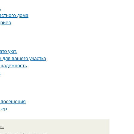
.
астного дома
ериев
это уют.
е для вашего участка
 надежность
х
т посещения
ьер
язь
решено при указании обратной гиперссылки.