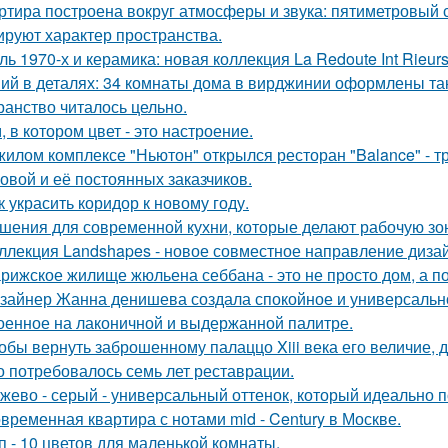
ртира построена вокруг атмосферы и звука: пятиметровый 
руют характер пространства.
ль 1970-х и керамика: новая коллекция La Redoute Int Rieurs
ий в деталях: 34 комнаты дома в вирджинии оформлены так,
ранство читалось цельно.
, в котором цвет - это настроение.
жилом комплексе "Ньютон" открылся ресторан "Balance" - 
овой и её постоянных заказчиков.
к украсить коридор к новому году.
шения для современной кухни, которые делают рабочую зо
ллекция Landshapes - новое совместное направление дизай
рижское жилище жюльена себбана - это не просто дом, а п
зайнер Жанна денишева создала спокойное и универсально
оенное на лаконичной и выдержанной палитре.
обы вернуть заброшенному палаццо Xiii века его величие, 
о потребовалось семь лет реставрации.
жево - серый - универсальный оттенок, который идеально 
временная квартира с нотами mid - Century в Москве.
п - 10 цветов для маленькой комнаты.