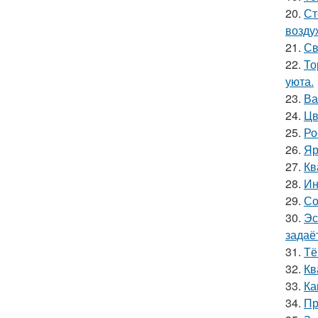
20.
Ст
возду
21.
Св
22.
То
уюта.
23.
Ва
24.
Цв
25.
Ро
26.
Яр
27.
Кв
28.
Ин
29.
Со
30.
Эс
задаё
31.
Тё
32.
Кв
33.
Ка
34.
Пр