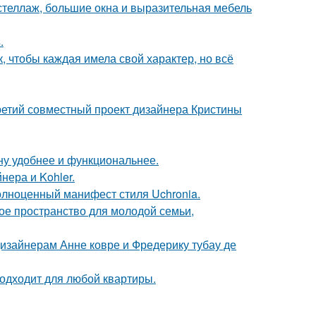
стеллаж, большие окна и выразительная мебель
.
 чтобы каждая имела свой характер, но всё
третий совместный проект дизайнера Кристины
ну удобнее и функциональнее.
нера и Kohler.
олноценный манифест стиля Uchronia.
е пространство для молодой семьи,
дизайнерам Анне ковре и Фредерику тубау де
подходит для любой квартиры.