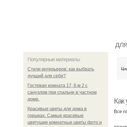
для
Популярные материалы
Ца
Стили интерьеров: как выбрать
лучший для себя?
Гостевая комната 17, 6 м 2 с
санузлом при спальне в частном
доме.
Как
Красивые цветы для дома в
Все п
горшках. Самые красивые
цветущие комнатные цветы фото и
возни