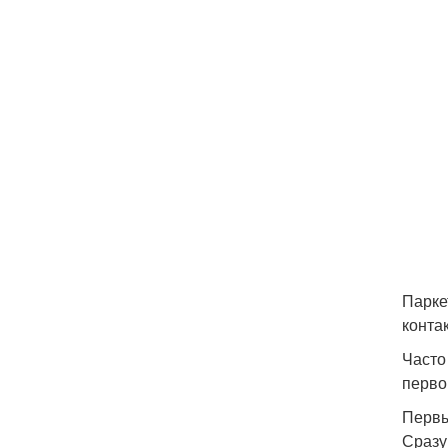
Парке
контак
Часто
перво
Первы
Сразу