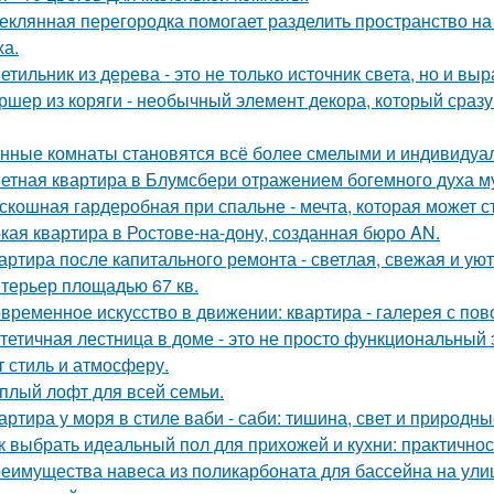
еклянная перегородка помогает разделить пространство на
ха.
етильник из дерева - это не только источник света, но и вы
ршер из коряги - необычный элемент декора, который сраз
нные комнаты становятся всё более смелыми и индивидуа
етная квартира в Блумсбери отражением богемного духа му
скошная гардеробная при спальне - мечта, которая может с
кая квартира в Ростове-на-дону, созданная бюро AN.
артира после капитального ремонта - светлая, свежая и уют
терьер площадью 67 кв.
временное искусство в движении: квартира - галерея с по
тетичная лестница в доме - это не просто функциональный 
т стиль и атмосферу.
плый лофт для всей семьи.
артира у моря в стиле ваби - саби: тишина, свет и природны
к выбрать идеальный пол для прихожей и кухни: практичнос
еимущества навеса из поликарбоната для бассейна на ули