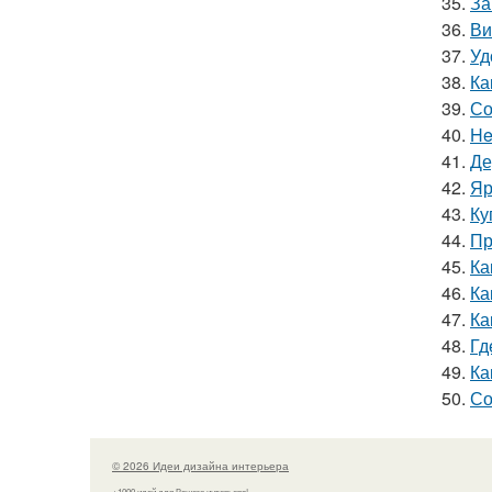
35.
За
36.
Ви
37.
Уд
38.
Ка
39.
Со
40.
He
41.
Де
42.
Яр
43.
Ку
44.
Пр
45.
Ка
46.
Ка
47.
Ка
48.
Гд
49.
Ка
50.
Со
© 2026 Идеи дизайна интерьера
+1000 идей для Вашего интерьера!