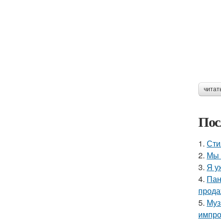
читат
Пос
1.
Сти
2.
Мы 
3.
Я у
4.
Пан
прода
5.
Муз
импро