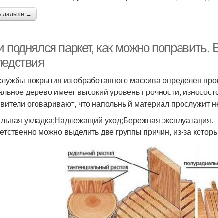
ь дальше →
 поднялся паркет, как можно поправить. 
ледствия
службы покрытия из обработанного массива определен произ
альное дерево имеет высокий уровень прочности, износосто
овители оговаривают, что напольный материал прослужит н
льная укладка;Надлежащий уход;Бережная эксплуатация.
етственно можно выделить две группы причин, из-за которы