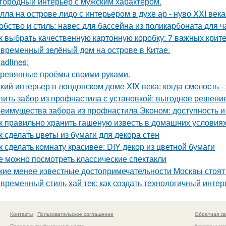
городный интерьер с мужским характером.
лла на острове лидо с интерьером в духе ар - нуво XXI века
обство и стиль: навес для бассейна из поликарбоната для ч
к выбрать качественную картонную коробку: 7 важных крит
временный зелёный дом на острове в Китае.
adlines:
ревянные проёмы своими руками.
кий интерьер в лондонском доме XIX века: когда смелость - 
пить забор из профнастила с установкой: выгодное решени
еимущества забора из профнастила Эконом: доступность и
к правильно хранить гашеную известь в домашних условия
к сделать цветы из бумаги для декора стен
к сделать комнату красивее: DIY декор из цветной бумаги
е можно посмотреть классические спектакли
кие менее известные достопримечательности Москвы стоя
временный стиль хай тек: как создать технологичный интер
Контакты
Пользовательское соглашение
Обратная св
Политика конфидециальности
Копирование раз