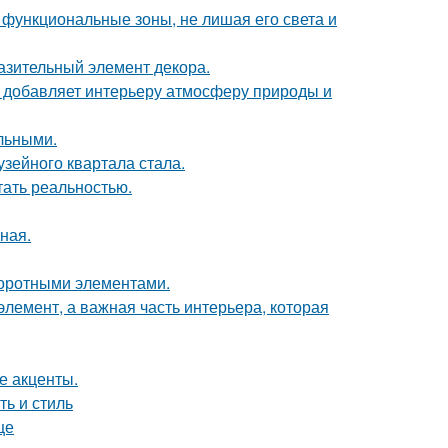
 функциональные зоны, не лишая его света и
разительный элемент декора.
у добавляет интерьеру атмосферу природы и
льными.
зейного квартала стала.
тать реальностью.
ная.
воротными элементами.
элемент, а важная часть интерьера, которая
е акценты.
ть и стиль
це