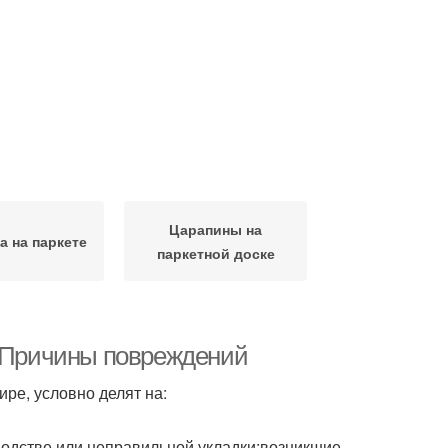
Царапины на
а на паркете
паркетной доске
. Причины повреждений
ре, условно делят на:
водстве или неправильной укладки;возникшие