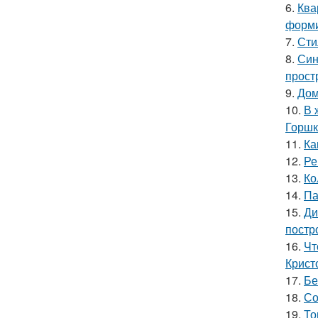
6.
Ква
форми
7.
Сти
8.
Син
прост
9.
Дом
10.
В 
Горшк
11.
Ка
12.
Ре
13.
Ко
14.
Па
15.
Ди
постр
16.
Чт
Крист
17.
Бе
18.
Со
19.
То