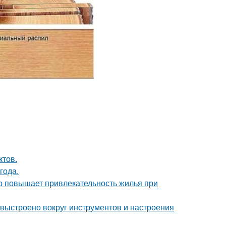
ктов.
года.
но повышает привлекательность жилья при
 выстроено вокруг инструментов и настроения