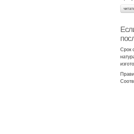
читат
Если
пос
Срок 
натур
изгот
Прави
Соотв