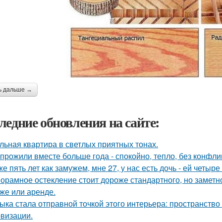
ь дальше →
ледние обновления на сайте:
льная квартира в светлых приятных тонах.
прожили вместе больше года - спокойно, тепло, без конфли
же пять лет как замужем, мне 27, у нас есть дочь - ей четыре 
орамное остекление стоит дороже стандартного, но замет
же или аренде.
ыка стала отправной точкой этого интерьера: пространство
визации.