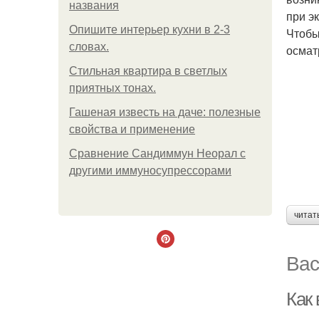
названия
при э
Опишите интерьер кухни в 2-3
Чтобы
словах.
осмат
Стильная квартира в светлых
приятных тонах.
Гашеная известь на даче: полезные
свойства и применение
Сравнение Сандиммун Неорал с
другими иммуносупрессорами
читат
Вас
Как