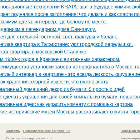
новационные технологии KRATA: шаг в будущее химическ
ркет поднялся после затопления: что делать и как спасти п
ксимум цвета: интерьер, где белому не место.
дернизм в легендарном доме Сан-паулу.
ея для стильной гостиной: свет, фактуры и баланс.
етлая квартира в Татарстане: уют городской передышки.
кая квартира в московской Сталинке.
м 1930-х годов в Кракове с винтажным характером.
еимущества установки забора из профнастила в Москве: на
етлый интерьер в квартире - это всегда легкость, ощущение
ок хранения хлорной извести: что нужно знать
еативный домашний декор из бумаги: 5 простых идей
к сделать украшения для своей комнаты из бумаги: пошаго
еативные идеи: как украсить комнату с помощью картона
кие исторические музеи Москвы рассказывают о жизни гор
Контакты
Пользовательское соглашение
Обратная св
Политика конфидециальности
Копирование раз