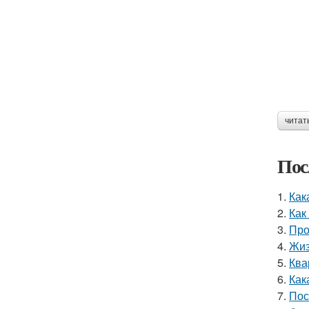
читат
Пос
1.
Как
2.
Как
3.
Про
4.
Жиз
5.
Ква
6.
Как
7.
Пос