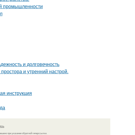
ой промышленности
ол
дежность и долговечность
 простора и утренний настрой.
вая инструкция
ода
язь
решено при указании обратной гиперссылки.