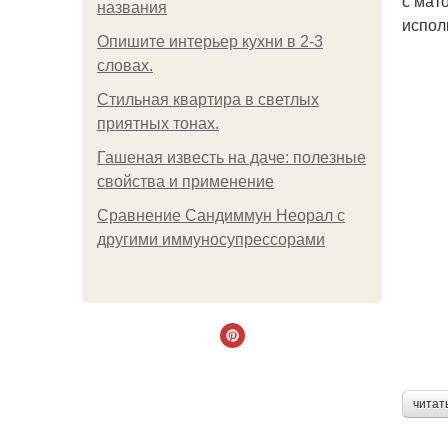
с мат
названия
испол
Опишите интерьер кухни в 2-3
словах.
Стильная квартира в светлых
приятных тонах.
Гашеная известь на даче: полезные
свойства и применение
Сравнение Сандиммун Неорал с
другими иммуносупрессорами
читат