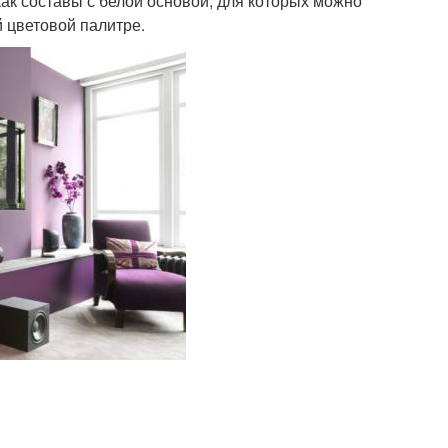
ак составы с белой основой, для которых можно
й цветовой палитре.