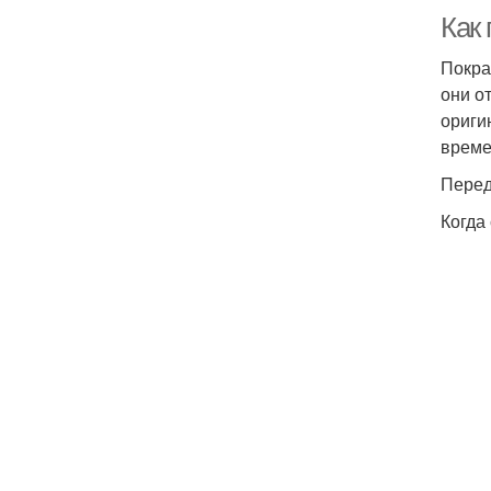
Как 
Покра
они о
ориги
време
Перед
Когда