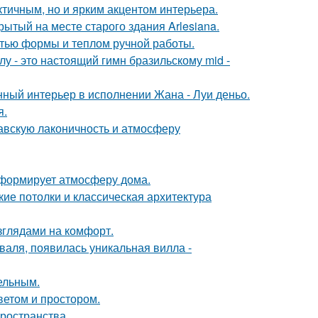
тичным, но и ярким акцентом интерьера.
ытый на месте старого здания Arlesiana.
стью формы и теплом ручной работы.
у - это настоящий гимн бразильскому mid -
нный интерьер в исполнении Жана - Луи деньо.
я.
авскую лаконичность и атмосферу
с формирует атмосферу дома.
ие потолки и классическая архитектура
зглядами на комфорт.
валя, появилась уникальная вилла -
цельным.
ветом и простором.
пространства.