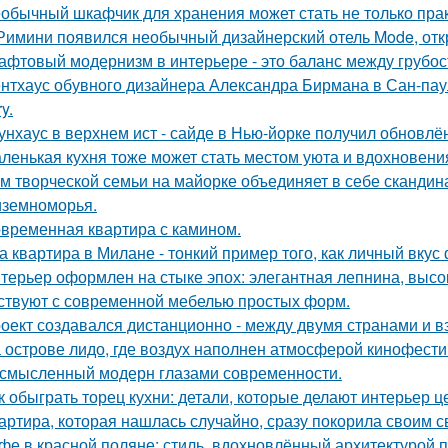
обычный шкафчик для хранения может стать не только прак
Римини появился необычный дизайнерский отель Mode, откр
афтовый модернизм в интерьере - это баланс между грубо
нтхаус обувного дизайнера Александра Бирмана в Сан-паул
y.
унхаус в верхнем ист - сайде в Нью-йорке получил обновлё
ленькая кухня тоже может стать местом уюта и вдохновени
м творческой семьи на майорке объединяет в себе скандин
земноморья.
временная квартира с камином.
а квартира в Милане - тонкий пример того, как личный вку
терьер оформлен на стыке эпох: элегантная лепнина, высок
ствуют с современной мебелью простых форм.
оект создавался дистанционно - между двумя странами и в
 острове лидо, где воздух наполнен атмосферой кинофести
смысленный модерн глазами современности.
к обыграть торец кухни: детали, которые делают интерьер 
артира, которая нашлась случайно, сразу покорила своим с
фе в красной поляне: стиль, вдохновлённый архитектурой 