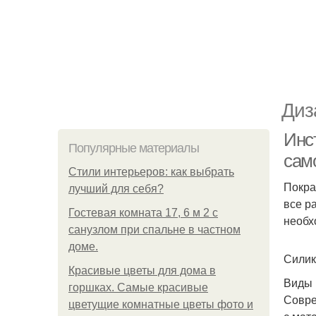
Диз
Инст
Популярные материалы
сам
Стили интерьеров: как выбрать
Покра
лучший для себя?
все р
Гостевая комната 17, 6 м 2 с
необх
санузлом при спальне в частном
доме.
Силик
Красивые цветы для дома в
Виды 
горшках. Самые красивые
Совре
цветущие комнатные цветы фото и