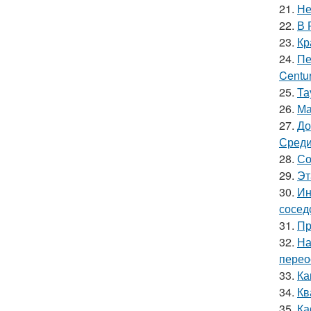
21.
Не
22.
В 
23.
Кр
24.
Пе
Centur
25.
Та
26.
Ма
27.
До
Среди
28.
Со
29.
Эт
30.
Ин
сосед
31.
Пр
32.
На
перео
33.
Ка
34.
Кв
35.
Ка