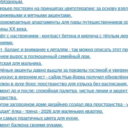
обязанным.
ерьер построен на принципах цветотерапии: за основу взял
ранжевыми и мятными акцентами.
рхкомпактные апартаменты для пары путешественников о
ины XX века.
фт с настроением - контраст бетона и кирпича с тёплым д
ниями.
т, баланс и внимание к деталям - так можно описать этот п
нем вырос в полноценный семейный дом.
тская для мальчика.
лёные акценты давно вышли за пределы гостиной и уверенн
унхаус в верхнем ист - сайде Нью-йорка получил обновлённ
лкон в духе бохо: пространство для отдыха без расписания.
монт до и после: спокойная палитра, чистые линии и акцен
ранства.
этом загородном доме дизайнер создал два пространства -
удая" ёлка - тренд - 2026 для маленьких квартир.
и самых практичных цвета для кухни.
монт балкона своими руками.