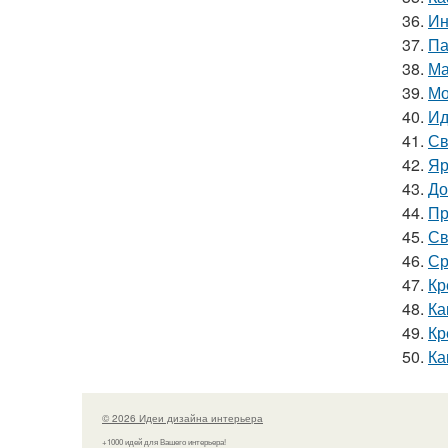
36.
Ин
37.
Па
38.
Ма
39.
Мо
40.
Ид
41.
Св
42.
Яр
43.
До
44.
Пр
45.
Св
46.
Ср
47.
Кр
48.
Ка
49.
Кр
50.
Ка
© 2026 Идеи дизайна интерьера
+1000 идей для Вашего интерьера!