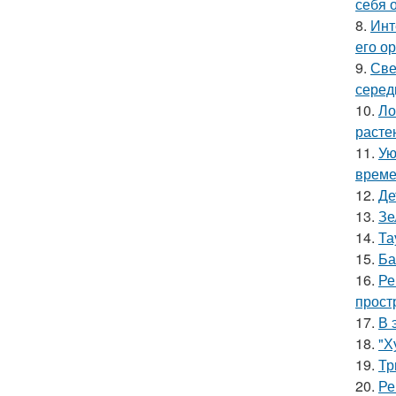
себя 
8.
Инт
его о
9.
Све
серед
10.
Ло
расте
11.
Ую
време
12.
Де
13.
Зе
14.
Та
15.
Ба
16.
Ре
прост
17.
В 
18.
"Х
19.
Тр
20.
Ре