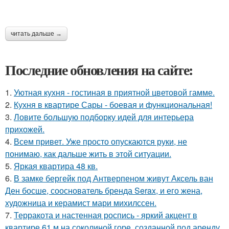
читать дальше →
Последние обновления на сайте:
1.
Уютная кухня - гостиная в приятной цветовой гамме.
2.
Кухня в квартире Сары - боевая и функциональная!
3.
Ловите большую подборку идей для интерьера
прихожей.
4.
Всем привет. Уже просто опускаются руки, не
понимаю, как дальше жить в этой ситуации.
5.
Яркая квартира 48 кв.
6.
В замке бергейк под Антверпеном живут Аксель ван
Ден босше, сооснователь бренда Serax, и его жена,
художница и керамист мари михилссен.
7.
Терракота и настенная роспись - яркий акцент в
квартире 61 м на соколиной горе, созданной под аренду.