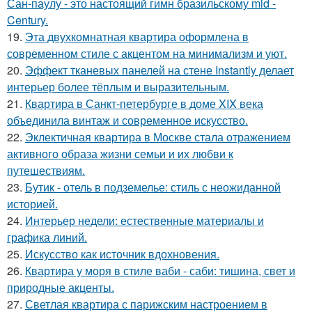
Сан-паулу - это настоящий гимн бразильскому mid -
Century.
19.
Эта двухкомнатная квартира оформлена в
современном стиле с акцентом на минимализм и уют.
20.
Эффект тканевых панелей на стене Instantly делает
интерьер более тёплым и выразительным.
21.
Квартира в Санкт-петербурге в доме XIX века
объединила винтаж и современное искусство.
22.
Эклектичная квартира в Москве стала отражением
активного образа жизни семьи и их любви к
путешествиям.
23.
Бутик - отель в подземелье: стиль с неожиданной
историей.
24.
Интерьер недели: естественные материалы и
графика линий.
25.
Искусство как источник вдохновения.
26.
Квартира у моря в стиле ваби - саби: тишина, свет и
природные акценты.
27.
Светлая квартира с парижским настроением в