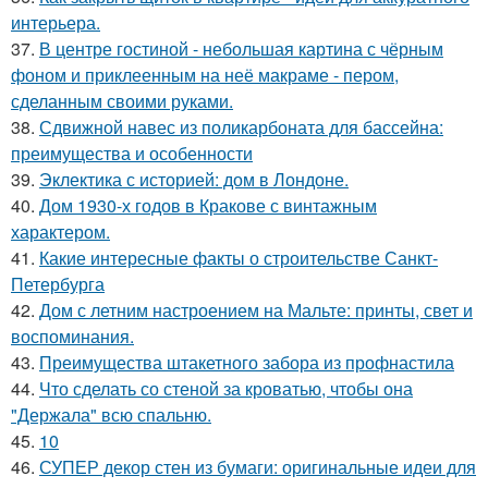
интерьера.
37.
В центре гостиной - небольшая картина с чёрным
фоном и приклеенным на неё макраме - пером,
сделанным своими руками.
38.
Сдвижной навес из поликарбоната для бассейна:
преимущества и особенности
39.
Эклектика с историей: дом в Лондоне.
40.
Дом 1930-х годов в Кракове с винтажным
характером.
41.
Какие интересные факты о строительстве Санкт-
Петербурга
42.
Дом с летним настроением на Мальте: принты, свет и
воспоминания.
43.
Преимущества штакетного забора из профнастила
44.
Что сделать со стеной за кроватью, чтобы она
"Держала" всю спальню.
45.
10
46.
СУПЕР декор стен из бумаги: оригинальные идеи для