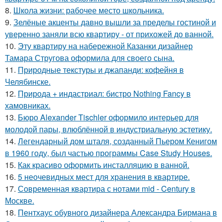
8.
Школа жизни: рабочее место школьника.
9.
Зелёные акценты давно вышли за пределы гостиной и
уверенно заняли всю квартиру - от прихожей до ванной.
10.
Эту квартиру на набережной Казанки дизайнер
Тамара Стругова оформила для своего сына.
11.
Природные текстуры и джапанди: кофейня в
Челябинске.
12.
Природа + индастриал: бистро Nothing Fancy в
хамовниках.
13.
Бюро Alexander Tischler оформило интерьер для
молодой пары, влюблённой в индустриальную эстетику.
14.
Легендарный дом шталя, созданный Пьером Кенигом
в 1960 году, был частью программы Case Study Houses.
15.
Как красиво оформить инсталляцию в ванной.
16.
5 неочевидных мест для хранения в квартире.
17.
Современная квартира с нотами mid - Century в
Москве.
18.
Пентхаус обувного дизайнера Александра Бирмана в