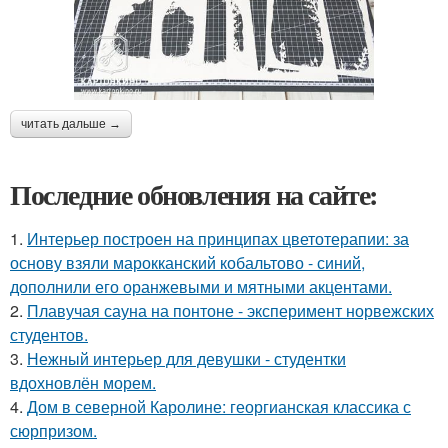
читать дальше →
Последние обновления на сайте:
1.
Интерьер построен на принципах цветотерапии: за
основу взяли марокканский кобальтово - синий,
дополнили его оранжевыми и мятными акцентами.
2.
Плавучая сауна на понтоне - эксперимент норвежских
студентов.
3.
Нежный интерьер для девушки - студентки
вдохновлён морем.
4.
Дом в северной Каролине: георгианская классика с
сюрпризом.