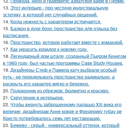
12.
Провода, неон и граффити: азиатское кафе в Перми.
13.
Этот интерьер - про честную индустриальную
эстетику, в которой нет случайных решений.
14.
Когда нежность с характером встречается.
15.
Балкон в духе бохо: пространство для отдыха без
расписания.
16.
Пространство, которое работает вместе с командой.
17.
Как украсить коридор к новому году.
18.
Легендарный дом шталя, созданный Пьером Кенигом
в 1960 году, был частью программы Case Study Houses.
19.
Дизайнеры Стеф и Памела катч выбрали особый
путь - не переделывать пространство радикально, а
раскрыть его характер мягко и бережно.
20.
Подоконник из обрезков: бюджетно и красиво.
21.
Скругление в интерьере.
22.
Чтобы вернуть заброшенному палаццо Xiii века его
величие, дизайнерам Анне ковре и Фредерику тубау де
Кристо потребовалось семь лет реставрации.
23.
Бежево - серый - универсальный оттенок, который