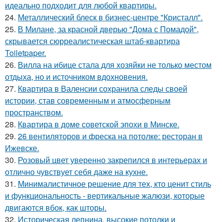
идеально подходит для любой квартиры.
24.
Металлический блеск в бизнес-центре "Кристалл".
25.
В Милане, за красной дверью "Дома с Помадой",
скрывается сюрреалистическая штаб-квартира
Toiletpaper.
26.
Вилла на ибице стала для хозяйки не только местом
отдыха, но и источником вдохновения.
27.
Квартира в Валенсии сохранила следы своей
истории, став современным и атмосферным
пространством.
28.
Квартира в доме советской эпохи в Минске.
29.
26 вентиляторов и фреска на потолке: ресторан в
Ижевске.
30.
Розовый цвет уверенно закрепился в интерьерах и
отлично чувствует себя даже на кухне.
31.
Минималистичное решение для тех, кто ценит стиль
и функциональность - вертикальные жалюзи, которые
двигаются вбок, как шторы.
32.
Историческая лепнина, высокие потолки и