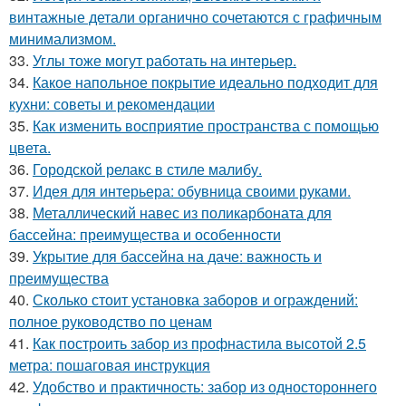
винтажные детали органично сочетаются с графичным
минимализмом.
33.
Углы тоже могут работать на интерьер.
34.
Какое напольное покрытие идеально подходит для
кухни: советы и рекомендации
35.
Как изменить восприятие пространства с помощью
цвета.
36.
Городской релакс в стиле малибу.
37.
Идея для интерьера: обувница своими руками.
38.
Металлический навес из поликарбоната для
бассейна: преимущества и особенности
39.
Укрытие для бассейна на даче: важность и
преимущества
40.
Сколько стоит установка заборов и ограждений:
полное руководство по ценам
41.
Как построить забор из профнастила высотой 2.5
метра: пошаговая инструкция
42.
Удобство и практичность: забор из одностороннего