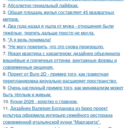
2.
Абсолютно гениальный лайфхак.
3.
Общая площадь жилья составляет 45 квадратных
метров.
4.
Два года назад я ушла от мужа - отношения были
тяжёлые, терпеть дальше просто не могла.
5.
"А я ведь понимала!
6.
"Не могу поверить, что это снова произошло.
7.
Яркая квартира с характером: дизайнер объединила
вишнёвые и горчичные оттенки, винтажные формы и
современные решения.
8.
Проект от Buro 2D - пример того, как грамотная
перепланировка визуально расширяет пространство.
9.
Очень наглядный пример того, как минимализм может
быть тёплым и живым.
10.
Кухни 2026 - коротко о главном.
11.
Дизайнер Валерия Богданова из бюро проект
культура оформила интерьер семейного ресторана
современной итальянской кухни "Маргарита".