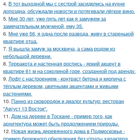
4.
В тот выходной мы с сестрой засиделись на кухне
допоздна, обсуждали новости и потягивали лёгкое вино.
5.
Мне 30 лет, уже пять лет как я замужем за
замечательным мужчиной, ему 35.
6.
Мне уже 56, я одна после развода, живу в старенькой
квартире отца.
7.
Я вышла замуж за москвича, а сама родом из
небольшой деревни.
8.
Терракота и настенная роспись - яркий акцент в
квартире 61 м на соколиной горе, созданной под аренду.
9.
Лофт с настроением - контраст бетона и кирпича с
тёплым деревом, цветными акцентами и живыми
растениями.
10.
Панно из сковородок и диалог культур: ресторан
"Август 13 Восток".
11.
Дом на дереве в Тоскане - пример того, как
архитектура может быть продолжением природы.
12.
Новая жизнь деревянного дома в Подмосковье -
пример бережного обновления без утраты характера.