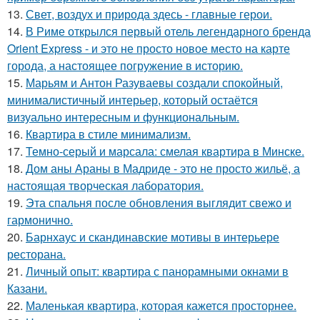
13.
Свет, воздух и природа здесь - главные герои.
14.
В Риме открылся первый отель легендарного бренда
Orient Express - и это не просто новое место на карте
города, а настоящее погружение в историю.
15.
Марьям и Антон Разуваевы создали спокойный,
минималистичный интерьер, который остаётся
визуально интересным и функциональным.
16.
Квартира в стиле минимализм.
17.
Темно-серый и марсала: смелая квартира в Минске.
18.
Дом аны Араны в Мадриде - это не просто жильё, а
настоящая творческая лаборатория.
19.
Эта спальня после обновления выглядит свежо и
гармонично.
20.
Барнхаус и скандинавские мотивы в интерьере
ресторана.
21.
Личный опыт: квартира с панорамными окнами в
Казани.
22.
Маленькая квартира, которая кажется просторнее.