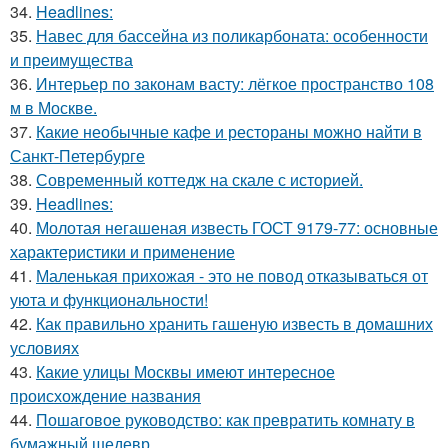
34.
Headlines:
35.
Навес для бассейна из поликарбоната: особенности
и преимущества
36.
Интерьер по законам васту: лёгкое пространство 108
м в Москве.
37.
Какие необычные кафе и рестораны можно найти в
Санкт-Петербурге
38.
Современный коттедж на скале с историей.
39.
Headlines:
40.
Молотая негашеная известь ГОСТ 9179-77: основные
характеристики и применение
41.
Маленькая прихожая - это не повод отказываться от
уюта и функциональности!
42.
Как правильно хранить гашеную известь в домашних
условиях
43.
Какие улицы Москвы имеют интересное
происхождение названия
44.
Пошаговое руководство: как превратить комнату в
бумажный шедевр