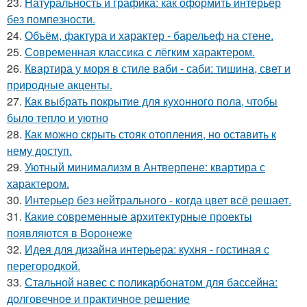
23.
Натуральность и графика: как оформить интерьер
без помпезности.
24.
Объём, фактура и характер - барельеф на стене.
25.
Современная классика с лёгким характером.
26.
Квартира у моря в стиле ваби - саби: тишина, свет и
природные акценты.
27.
Как выбрать покрытие для кухонного пола, чтобы
было тепло и уютно
28.
Как можно скрыть стояк отопления, но оставить к
нему доступ.
29.
Уютный минимализм в Антверпене: квартира с
характером.
30.
Интерьер без нейтрального - когда цвет всё решает.
31.
Какие современные архитектурные проекты
появляются в Воронеже
32.
Идея для дизайна интерьера: кухня - гостиная с
перегородкой.
33.
Стальной навес с поликарбонатом для бассейна:
долговечное и практичное решение