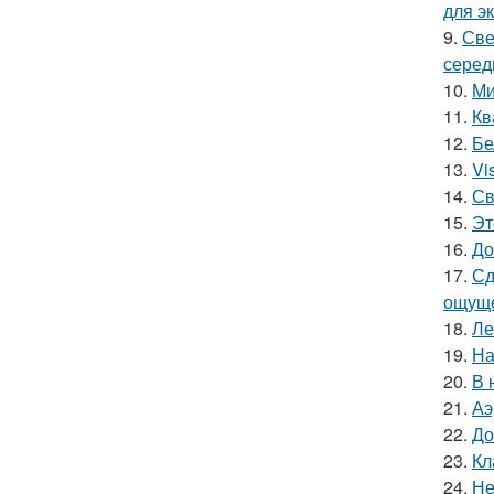
для э
9.
Све
серед
10.
Ми
11.
Кв
12.
Бе
13.
Vi
14.
Св
15.
Эт
16.
До
17.
Сд
ощуще
18.
Ле
19.
На
20.
В 
21.
Аэ
22.
До
23.
Кл
24.
Не