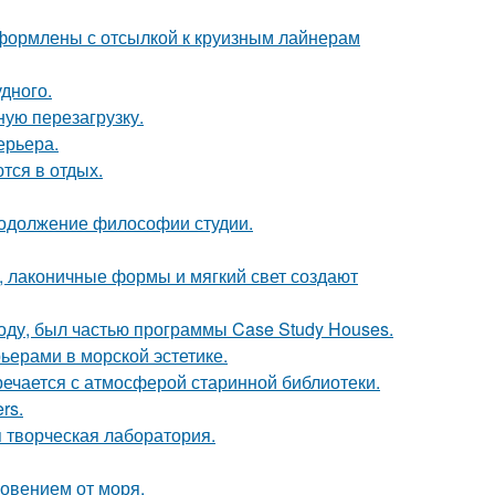
формлены с отсылкой к круизным лайнерам
дного.
ую перезагрузку.
ерьера.
тся в отдых.
продолжение философии студии.
, лаконичные формы и мягкий свет создают
оду, был частью программы Case Study Houses.
ьерами в морской эстетике.
речается с атмосферой старинной библиотеки.
rs.
я творческая лаборатория.
новением от моря.