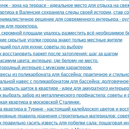
унж - зона на террасе - идеальное место для отдыха на све
артира в Валенсии сохранила следы своей истории, став 
нималистичное решение для современного интерьера - ру
ом для проектора.
 скромной площади удалось разместить всё необходимое бе
кие скрытые уголки города знают только местные жители
чший пол для кухни: советы по выбору
к восстановить паркет после затопления: шаг за шагом
ксимум цвета: интерьер, где белому не место.
городный интерьер с мужским характером.
весы из поликарбоната для бассейна: практичное и стильн
альной навес с поликарбонатом для бассейна: долговечное
к закрыть щиток в квартире - идеи для аккуратного интерьер
к выбрать забор из металлического профнастила: советы и
кая квартира в московской Сталинке.
а квартира в Турине - настоящий калейдоскоп цветов и вос
новные правила хранения строительных материалов: сове
к правильно гасить известь для побелки сада: пошаговая и