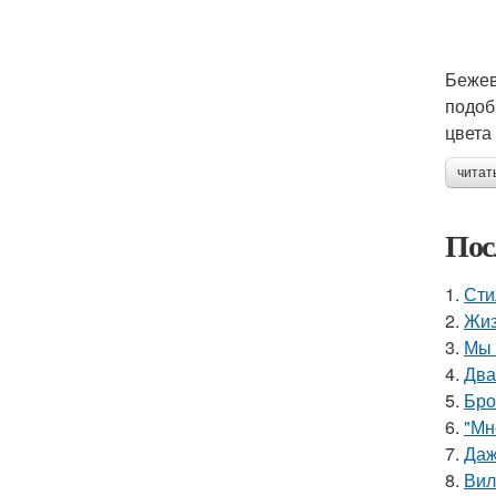
Бежев
подоб
цвета
читат
Пос
1.
Сти
2.
Жиз
3.
Мы 
4.
Два
5.
Бро
6.
"Мн
7.
Даж
8.
Вил