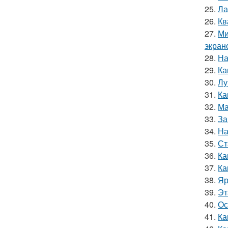
25.
Ла
26.
Кв
27.
Ми
экран
28.
На
29.
Ка
30.
Лу
31.
Ка
32.
Ма
33.
За
34.
На
35.
Ст
36.
Ка
37.
Ка
38.
Яр
39.
Эт
40.
Ос
41.
Ка