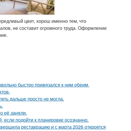
ередливый цвет, хорош именно тем, что
алов, не составит огромного труда. Оформление
ние.
довольно быстро привязался к ним обеим.
ктов.
петь дальше просто не могла.
ь.
о её заняли.
 если подойти к планировке осознанно.
завершила реставрацию и с марта 2026 откроется