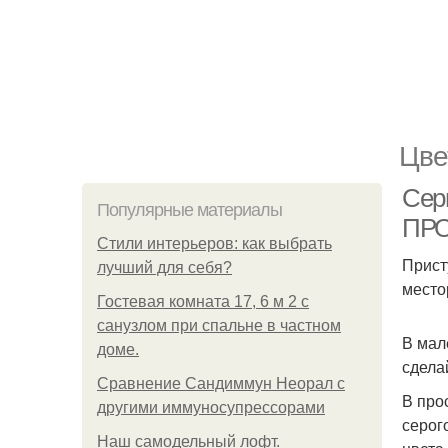
Цве
Сер
Популярные материалы
ПР
Стили интерьеров: как выбрать
Прист
лучший для себя?
место
Гостевая комната 17, 6 м 2 с
санузлом при спальне в частном
В мал
доме.
сдела
Сравнение Сандиммун Неорал с
В про
другими иммуносупрессорами
серог
Наш самодельный лофт.