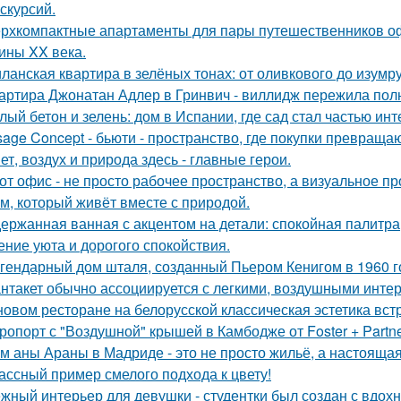
кскурсий.
рхкомпактные апартаменты для пары путешественников о
ины XX века.
ланская квартира в зелёных тонах: от оливкового до изумру
артира Джонатан Адлер в Гринвич - виллидж пережила полн
лый бетон и зелень: дом в Испании, где сад стал частью инт
sage Concept - бьюти - пространство, где покупки превращаю
ет, воздух и природа здесь - главные герои.
от офис - не просто рабочее пространство, а визуальное 
м, который живёт вместе с природой.
ержанная ванная с акцентом на детали: спокойная палитра
ние уюта и дорогого спокойствия.
гендарный дом шталя, созданный Пьером Кенигом в 1960 г
нтакет обычно ассоциируется с легкими, воздушными интер
новом ресторане на белорусской классическая эстетика вст
ропорт с "Воздушной" крышей в Камбодже от Foster + Partne
м аны Араны в Мадриде - это не просто жильё, а настояща
ассный пример смелого подхода к цвету!
жный интерьер для девушки - студентки был создан с вдох