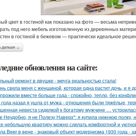
ый цвет в гостиной как показано на фото — весьма неприв
рать под него мебель изготовленную из деревянных матери
 стен в гостиной в бежевом — практически идеальное реше
ь дальше →
ледние обновления на сайте:
льный ремонт в двушке - мечта реальностью стала!
нь свела меня с женщиной, которая одна растит дочь, и я 
прожили вместе больше года - спокойно, тепло, без конфли
 года назад я ушла от мужа - отношения были тяжёлые, тер
шенная невеста сиделкой к богатому мужчине … устроилас
е Неудобно, я не Полезу Наверх": я купила нижнюю полку, н
е небольшую квартиру можно сделать комфортной и уютной,
ла Beer в вене - знаковый объект модернизма 1930 года - 