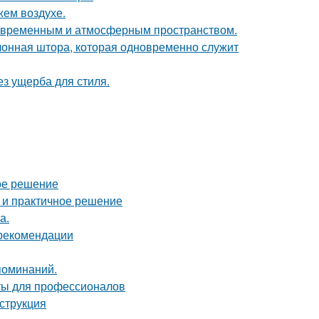
жем воздухе.
современным и атмосферным пространством.
лонная штора, которая одновременно служит
з ущерба для стиля.
ое решение
 и практичное решение
а.
 рекомендации
поминаний.
ты для профессионалов
нструкция