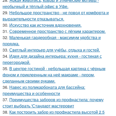
28.
Яркая живопись, ковры и этнические мотивы -
необычный и тёплый офис в Уфе.
29.
Небольшое пространство - не повод от комфорта и
выразительности отказываться.
30.
Искусство как источник вдохновения.
31.
Современное пространство с лёгким характером.
32.
Маленькая гардеробная - максимум удобства и
порядка.
33.
Светлый интерьер для учёбы, отдыха и гостей.
34.
Идея для дизайна интерьера: кухня - гостиная с
перегородкой.
35.
В центре гостиной - небольшая картина с чёрным
фоном и приклеенным на неё макраме - пером,
сделанным своими руками.
36.
Навес из поликарбоната для бассейна:
преимущества и особенности
37.
Преимущества заборов из профнастила: почему
стоит выбрать 'Стандарт мастеровит
38.
Как построить забор из профнастила высотой 2.5