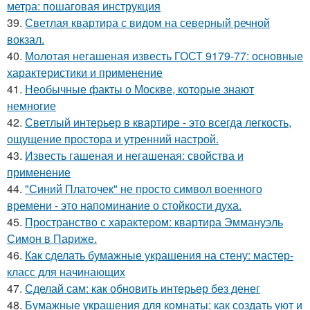
метра: пошаговая инструкция
39.
Светлая квартира с видом на северный речной
вокзал.
40.
Молотая негашеная известь ГОСТ 9179-77: основные
характеристики и применение
41.
Необычные факты о Москве, которые знают
немногие
42.
Светлый интерьер в квартире - это всегда легкость,
ощущение простора и утренний настрой.
43.
Известь гашеная и негашеная: свойства и
применение
44.
"Синий Платочек" не просто символ военного
времени - это напоминание о стойкости духа.
45.
Пространство с характером: квартира Эммануэль
Симон в Париже.
46.
Как сделать бумажные украшения на стену: мастер-
класс для начинающих
47.
Сделай сам: как обновить интерьер без денег
48.
Бумажные украшения для комнаты: как создать уют и