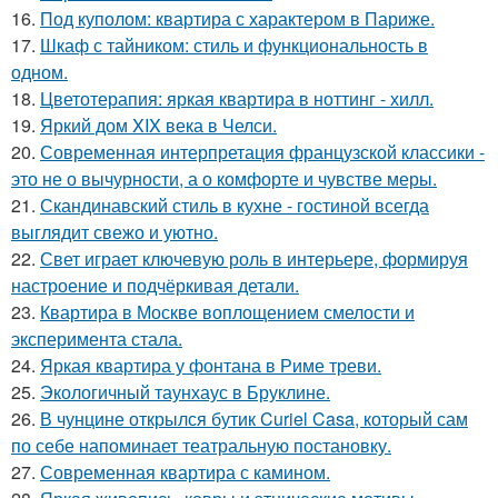
16.
Под куполом: квартира с характером в Париже.
17.
Шкаф с тайником: стиль и функциональность в
одном.
18.
Цветотерапия: яркая квартира в ноттинг - хилл.
19.
Яркий дом XIX века в Челси.
20.
Современная интерпретация французской классики -
это не о вычурности, а о комфорте и чувстве меры.
21.
Скандинавский стиль в кухне - гостиной всегда
выглядит свежо и уютно.
22.
Свет играет ключевую роль в интерьере, формируя
настроение и подчёркивая детали.
23.
Квартира в Москве воплощением смелости и
эксперимента стала.
24.
Яркая квартира у фонтана в Риме треви.
25.
Экологичный таунхаус в Бруклине.
26.
В чунцине открылся бутик Curiel Casa, который сам
по себе напоминает театральную постановку.
27.
Современная квартира с камином.