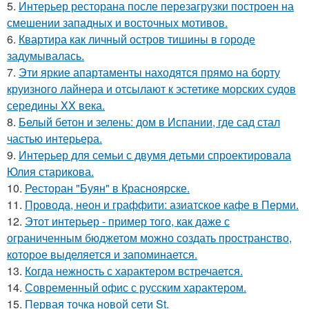
5.
Интерьер ресторана после перезагрузки построен на
смешении западных и восточных мотивов.
6.
Квартира как личный остров тишины в городе
задумывалась.
7.
Эти яркие апартаменты находятся прямо на борту
круизного лайнера и отсылают к эстетике морских судов
середины XX века.
8.
Белый бетон и зелень: дом в Испании, где сад стал
частью интерьера.
9.
Интерьер для семьи с двумя детьми спроектировала
Юлия старикова.
10.
Ресторан "Буян" в Красноярске.
11.
Провода, неон и граффити: азиатское кафе в Перми.
12.
Этот интерьер - пример того, как даже с
ограниченным бюджетом можно создать пространство,
которое выделяется и запоминается.
13.
Когда нежность с характером встречается.
14.
Современный офис с русским характером.
15.
Первая точка новой сети St.