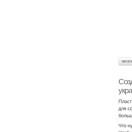
читат
Соз
укр
Пласт
для с
больш
Что н