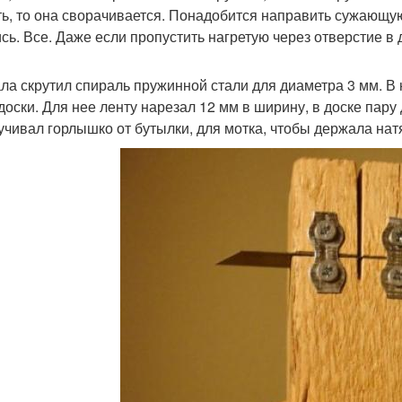
ть, то она сворачивается. Понадобится направить сужающую
сь. Все. Даже если пропустить нагретую через отверстие в д
ла скрутил спираль пружинной стали для диаметра 3 мм. В н
доски. Для нее ленту нарезал 12 мм в ширину, в доске пару 
учивал горлышко от бутылки, для мотка, чтобы держала натя