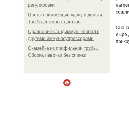
нагре
регулировки
сошли
Цветы приносящие удачу и деньги.
Топ-5 денежных цветков
Снача
Сравнение Сандиммун Неорал с
дыре 
другими иммуносупрессорами
прикр
Скамейка из профильной трубы.
Сборка лавочки без спинки