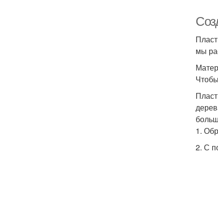
Соз
Пласт
мы ра
Матер
Чтобы
Пласт
дерев
больш
1. Об
2. С 