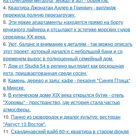
на сочетании металла, зеркал и арт - объектов.
4.
Квартира Джонатан Адлер в Гринвич - виллидж
пережила полную перезагрузку.
5.
Эти яркие апартаменты находятся прямо на борту
круизного лайнера и отсылают к эстетике морских судов
середины XX века.
6.
Уют, баланс и внимание к деталям - так можно описать
этот проект, который начался с небольшой бани и со
временем вырос в полноценный семейный дом.
7.
Дом от Studia 54 в репино выглядит как роскошная
яхта, пришвартованная среди сосен.
8.
Камень, дерево и заяц: кафе - пекарня "Синяя Птица"
в Минске.
9.
В купеческом доме XIX века открылся бутик - отель
"Хоромы" - пространство, где история стала частью
атмосферы.
10.
Панно из сковородок и диалог культур: ресторан
"Август 13 Восток".
11.
Скандинавский вайб 60-х: квартира в старом фонде