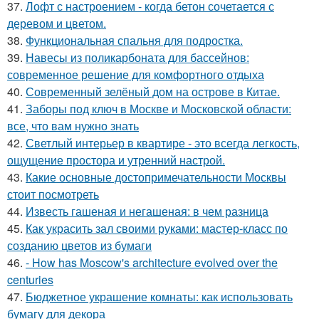
37.
Лофт с настроением - когда бетон сочетается с
деревом и цветом.
38.
Функциональная спальня для подростка.
39.
Навесы из поликарбоната для бассейнов:
современное решение для комфортного отдыха
40.
Современный зелёный дом на острове в Китае.
41.
Заборы под ключ в Москве и Московской области:
все, что вам нужно знать
42.
Светлый интерьер в квартире - это всегда легкость,
ощущение простора и утренний настрой.
43.
Какие основные достопримечательности Москвы
стоит посмотреть
44.
Известь гашеная и негашеная: в чем разница
45.
Как украсить зал своими руками: мастер-класс по
созданию цветов из бумаги
46.
- How has Moscow's architecture evolved over the
centuries
47.
Бюджетное украшение комнаты: как использовать
бумагу для декора