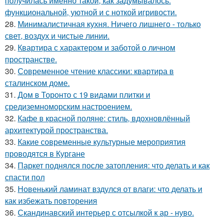
получилась именно такой, как задумывалось:
функциональной, уютной и с ноткой игривости.
28.
Минималистичная кухня. Ничего лишнего - только
свет, воздух и чистые линии.
29.
Квартира с характером и заботой о личном
пространстве.
30.
Современное чтение классики: квартира в
сталинском доме.
31.
Дом в Торонто с 19 видами плитки и
средиземноморским настроением.
32.
Кафе в красной поляне: стиль, вдохновлённый
архитектурой пространства.
33.
Какие современные культурные мероприятия
проводятся в Кургане
34.
Паркет поднялся после затопления: что делать и как
спасти пол
35.
Новенький ламинат вздулся от влаги: что делать и
как избежать повторения
36.
Скандинавский интерьер с отсылкой к ар - нуво.