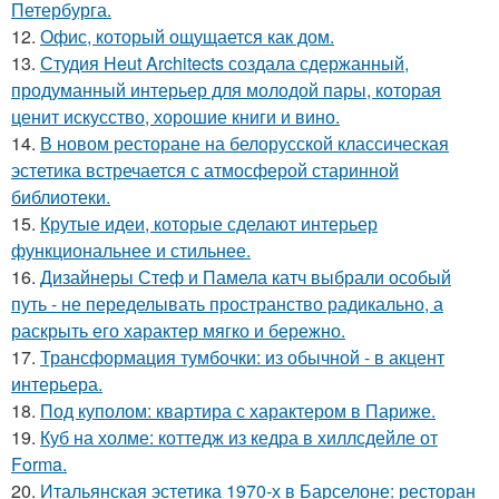
Петербурга.
12.
Офис, который ощущается как дом.
13.
Студия Heut Architects создала сдержанный,
продуманный интерьер для молодой пары, которая
ценит искусство, хорошие книги и вино.
14.
В новом ресторане на белорусской классическая
эстетика встречается с атмосферой старинной
библиотеки.
15.
Крутые идеи, которые сделают интерьер
функциональнее и стильнее.
16.
Дизайнеры Стеф и Памела катч выбрали особый
путь - не переделывать пространство радикально, а
раскрыть его характер мягко и бережно.
17.
Трансформация тумбочки: из обычной - в акцент
интерьера.
18.
Под куполом: квартира с характером в Париже.
19.
Куб на холме: коттедж из кедра в хиллсдейле от
Forma.
20.
Итальянская эстетика 1970-х в Барселоне: ресторан