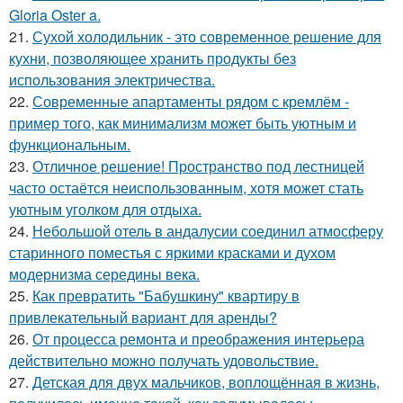
Gloria Oster a.
21.
Сухой холодильник - это современное решение для
кухни, позволяющее хранить продукты без
использования электричества.
22.
Современные апартаменты рядом с кремлём -
пример того, как минимализм может быть уютным и
функциональным.
23.
Отличное решение! Пространство под лестницей
часто остаётся неиспользованным, хотя может стать
уютным уголком для отдыха.
24.
Небольшой отель в андалусии соединил атмосферу
старинного поместья с яркими красками и духом
модернизма середины века.
25.
Как превратить "Бабушкину" квартиру в
привлекательный вариант для аренды?
26.
От процесса ремонта и преображения интерьера
действительно можно получать удовольствие.
27.
Детская для двух мальчиков, воплощённая в жизнь,