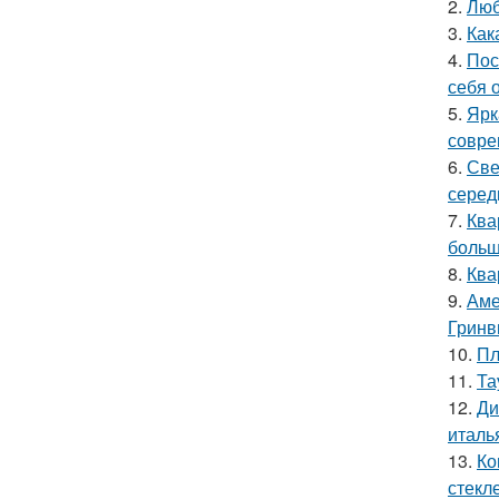
2.
Люб
3.
Как
4.
Пос
себя 
5.
Ярк
совре
6.
Све
серед
7.
Ква
больш
8.
Ква
9.
Аме
Гринв
10.
Пл
11.
Та
12.
Ди
италь
13.
Ко
стекле