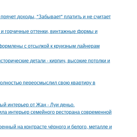
прячет доходы, "Забывает" платить и не считает
 и горчичные оттенки, винтажные формы и
формлены с отсылкой к круизным лайнерам
сторические детали - кирпич, высокие потолки и
полностью переосмыслил свою квартиру в
ый интерьер от Жан - Луи деньо.
ила интерьер семейного ресторана современной
енный на контрасте чёрного и белого, металле и