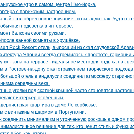
анцузское утро в самом центре Нью-йорка.
артира с парижским настроением.
арый стол обрёл новое звучание - и выглядит так, будто вс
обычная подсветка в интерьере.
монт балкона своими руками.
/после ванной комнаты в хрущёвке.
sert Rock Resort: отель, выросший из скал саудовской Арави
хитектура Японии всегда стремилась к простоте, гармонии 
унж - зона на террасе - идеальное место для отдыха на све
м в Ростове-на-дону стал отражением творческого подхода 
большой отель в андалусии соединил атмосферу старинног
низма середины века.
тные уголки под скатной крышей часто становятся настоящ
делают интерьер особенным.
дернистская квартира в доме Ле корбюзье.
м с винтажным шармом в Португалии.
к соединить минимализм и утонченную роскошь в одном пр
нималистичное решение для тех, кто ценит стиль и функци
ются вбок, как шторы.