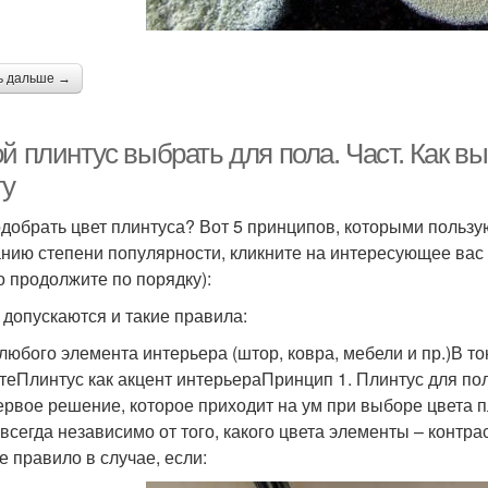
ь дальше →
й плинтус выбрать для пола. Част. Как в
ту
одобрать цвет плинтуса? Вот 5 принципов, которыми пользу
нию степени популярности, кликните на интересующее вас п
о продолжите по порядку):
 допускаются и такие правила:
 любого элемента интерьера (штор, ковра, мебели и пр.)В т
теПлинтус как акцент интерьераПринцип 1. Плинтус для по
ервое решение, которое приходит на ум при выборе цвета п
 всегда независимо от того, какого цвета элементы – контр
е правило в случае, если: