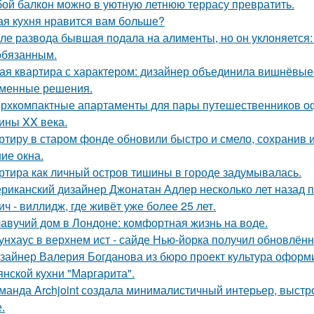
ой балкон можно в уютную летнюю террасу превратить.
ая кухня нравится вам больше?
ле развода бывшая подала на алименты, но он уклоняется: 
обязанным.
ая квартира с характером: дизайнер объединила вишнёвые
менные решения.
рхкомпактные апартаменты для пары путешественников о
ины XX века.
ртиру в старом фонде обновили быстро и смело, сохранив и
ие окна.
ртира как личный остров тишины в городе задумывалась.
риканский дизайнер Джонатан Адлер несколько лет назад 
ич - виллидж, где живёт уже более 25 лет.
авучий дом в Лондоне: комфортная жизнь на воде.
унхаус в верхнем ист - сайде Нью-йорка получил обновлённ
зайнер Валерия Богданова из бюро проект культура оформ
янской кухни "Маргарита".
манда Archjoint создала минималистичный интерьер, выстро
.