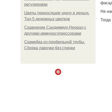
фасад
регулировки
Не на
Цветы приносящие удачу и деньги.
Топ-5 денежных цветков
Тогда
Сравнение Сандиммун Неорал с
другими иммуносупрессорами
Скамейка из профильной трубы.
Сборка лавочки без спинки