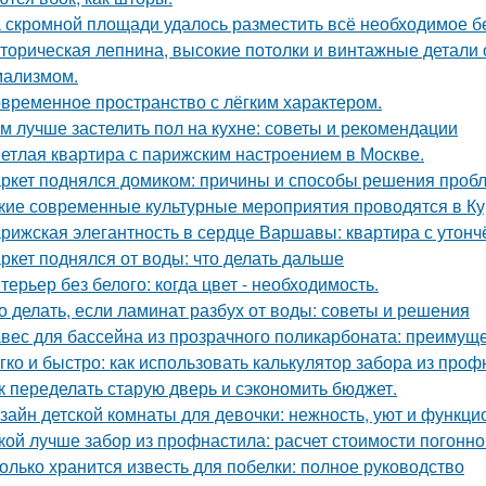
 скромной площади удалось разместить всё необходимое бе
торическая лепнина, высокие потолки и винтажные детали
ализмом.
временное пространство с лёгким характером.
м лучше застелить пол на кухне: советы и рекомендации
етлая квартира с парижским настроением в Москве.
ркет поднялся домиком: причины и способы решения проб
кие современные культурные мероприятия проводятся в Ку
рижская элегантность в сердце Варшавы: квартира с утон
ркет поднялся от воды: что делать дальше
терьер без белого: когда цвет - необходимость.
о делать, если ламинат разбух от воды: советы и решения
вес для бассейна из прозрачного поликарбоната: преимущ
гко и быстро: как использовать калькулятор забора из про
к переделать старую дверь и сэкономить бюджет.
зайн детской комнаты для девочки: нежность, уют и функци
кой лучше забор из профнастила: расчет стоимости погонно
олько хранится известь для побелки: полное руководство