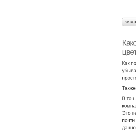
читат
Како
цве
Как п
убыва
прост
Также
В тон
комна
Это п
почти
данно