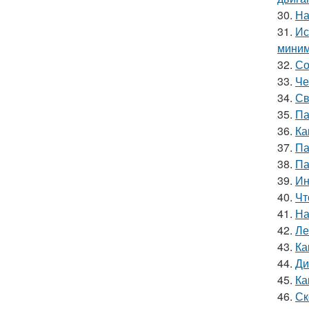
30.
На
31.
Ис
миним
32.
Со
33.
Че
34.
Св
35.
Па
36.
Ка
37.
Па
38.
Па
39.
Ин
40.
Чт
41.
На
42.
Ле
43.
Ка
44.
Ди
45.
Ка
46.
Ск