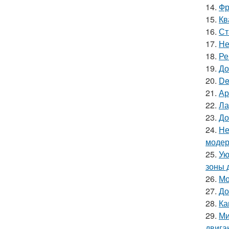
14.
Фр
15.
Кв
16.
Ст
17.
Не
18.
Ре
19.
До
20.
De
21.
Ар
22.
Ла
23.
До
24.
Не
модер
25.
Ую
зоны 
26.
Мо
27.
До
28.
Ка
29.
Ми
двига