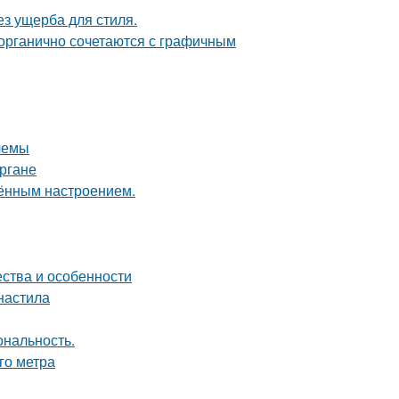
з ущерба для стиля.
 органично сочетаются с графичным
лемы
ргане
чённым настроением.
ества и особенности
фнастила
ональность.
го метра