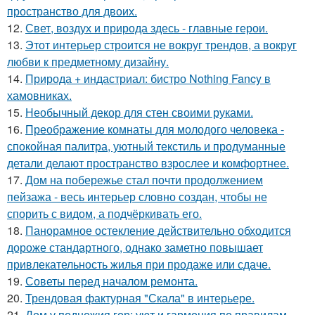
пространство для двоих.
12.
Свет, воздух и природа здесь - главные герои.
13.
Этот интерьер строится не вокруг трендов, а вокруг
любви к предметному дизайну.
14.
Природа + индастриал: бистро Nothing Fancy в
хамовниках.
15.
Необычный декор для стен своими руками.
16.
Преображение комнаты для молодого человека -
спокойная палитра, уютный текстиль и продуманные
детали делают пространство взрослее и комфортнее.
17.
Дом на побережье стал почти продолжением
пейзажа - весь интерьер словно создан, чтобы не
спорить с видом, а подчёркивать его.
18.
Панорамное остекление действительно обходится
дороже стандартного, однако заметно повышает
привлекательность жилья при продаже или сдаче.
19.
Советы перед началом ремонта.
20.
Трендовая фактурная "Скала" в интерьере.
21.
Дом у подножия гор: уют и гармония по правилам