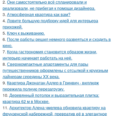
2.
Они самостоятельно всё спланировали и
реализовали, не прибегая к помощи дизайнера.
3.
Атмосферная квартира как вам?
4.
Ловите большую подборку идей для интерьера
прихожей.
5.
Ключ к выживанию.
6.
После работы решил немного развеяться и сходить в
кино.
7.
Когда гастрономия становится образом жизни,
интерьер начинает работать на неё.
8.
Сверхкомпактные апартаменты для пары
путешественников оформлены с отсылкой к круизным
лайнерам середины XX века.
9.
Квартира Джонатан Адлер в Гринвич - виллидж
пережила полную перезагрузку.
10.
Деревянный потолок и выразительная плитка:
квартира 62 м в Москве.
11.
Архитектор Алена чмелева обновила квартиру на
фрунзенской набережной, превратив её в элегантное