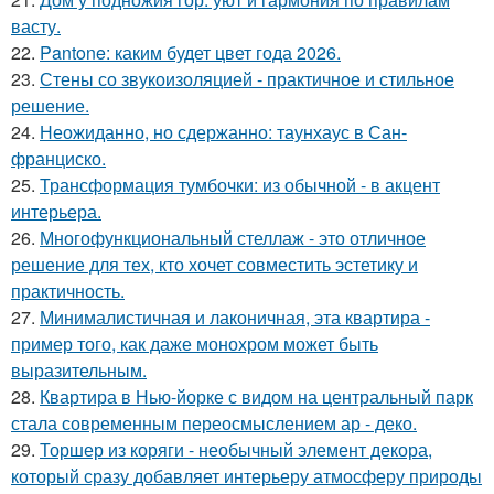
васту.
22.
Pantone: каким будет цвет года 2026.
23.
Стены со звукоизоляцией - практичное и стильное
решение.
24.
Неожиданно, но сдержанно: таунхаус в Сан-
франциско.
25.
Трансформация тумбочки: из обычной - в акцент
интерьера.
26.
Многофункциональный стеллаж - это отличное
решение для тех, кто хочет совместить эстетику и
практичность.
27.
Минималистичная и лаконичная, эта квартира -
пример того, как даже монохром может быть
выразительным.
28.
Квартира в Нью-йорке с видом на центральный парк
стала современным переосмыслением ар - деко.
29.
Торшер из коряги - необычный элемент декора,
который сразу добавляет интерьеру атмосферу природы