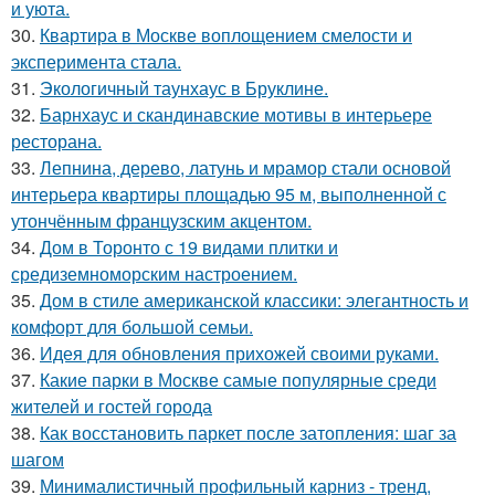
и уюта.
30.
Квартира в Москве воплощением смелости и
эксперимента стала.
31.
Экологичный таунхаус в Бруклине.
32.
Барнхаус и скандинавские мотивы в интерьере
ресторана.
33.
Лепнина, дерево, латунь и мрамор стали основой
интерьера квартиры площадью 95 м, выполненной с
утончённым французским акцентом.
34.
Дом в Торонто с 19 видами плитки и
средиземноморским настроением.
35.
Дом в стиле американской классики: элегантность и
комфорт для большой семьи.
36.
Идея для обновления прихожей своими руками.
37.
Какие парки в Москве самые популярные среди
жителей и гостей города
38.
Как восстановить паркет после затопления: шаг за
шагом
39.
Минималистичный профильный карниз - тренд,