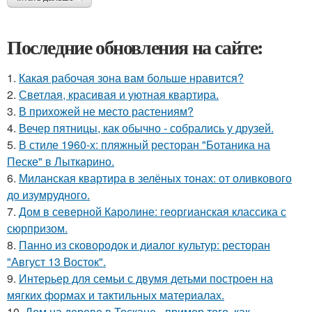
Последние обновления на сайте:
1.
Какая рабочая зона вам больше нравится?
2.
Светлая, красивая и уютная квартира.
3.
В прихожей не место растениям?
4.
Вечер пятницы, как обычно - собрались у друзей.
5.
В стиле 1960-х: пляжный ресторан "Ботаника на
Песке" в Лыткарино.
6.
Миланская квартира в зелёных тонах: от оливкового
до изумрудного.
7.
Дом в северной Каролине: георгианская классика с
сюрпризом.
8.
Панно из сковородок и диалог культур: ресторан
"Август 13 Восток".
9.
Интерьер для семьи с двумя детьми построен на
мягких формах и тактильных материалах.
10.
Дом на дереве в Тоскане - пример того, как