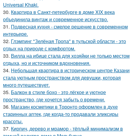
Universal Khaki.
30.
Квартира в Санкт-петербурге в доме XIX века
объединила винтаж и современное искусство.
31.
Подвесная кухня - смелое решение в современном
интерьере.
32.
Глэмпинг "Зелёная Тропа" в тульской области - это
отдых на природе с комфортом.
33.
Вилла на ибице стала для хозяйки не только местом
отдыха, но и источником вдохновения.
34.
Небольшая квартира в историческом центре Казани
стала уютным пространством для девушки, которая
много путешествует.
35.
Балкон в стиле бохо - это лёгкое и уютное
пространство, где хочется забыть о времени.
36.
Магазин косметики в Торонто оформлен в духе
старинных аптек, где когда-то продавали эликсиры
красоты.
37.
Кирпич, дерево и мрамор - тёплый минимализм в
темной палитре дома в Мельбурне.