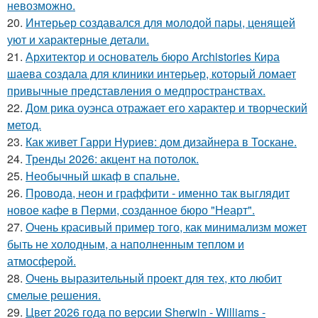
невозможно.
20.
Интерьер создавался для молодой пары, ценящей
уют и характерные детали.
21.
Архитектор и основатель бюро Archistories Кира
шаева создала для клиники интерьер, который ломает
привычные представления о медпространствах.
22.
Дом рика оуэнса отражает его характер и творческий
метод.
23.
Как живет Гарри Нуриев: дом дизайнера в Тоскане.
24.
Тренды 2026: акцент на потолок.
25.
Необычный шкаф в спальне.
26.
Провода, неон и граффити - именно так выглядит
новое кафе в Перми, созданное бюро "Неарт".
27.
Очень красивый пример того, как минимализм может
быть не холодным, а наполненным теплом и
атмосферой.
28.
Очень выразительный проект для тех, кто любит
смелые решения.
29.
Цвет 2026 года по версии Sherwin - Williams -