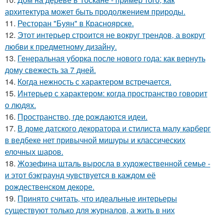
архитектура может быть продолжением природы.
11.
Ресторан "Буян" в Красноярске.
12.
Этот интерьер строится не вокруг трендов, а вокруг
любви к предметному дизайну.
13.
Генеральная уборка после нового года: как вернуть
дому свежесть за 7 дней.
14.
Когда нежность с характером встречается.
15.
Интерьер с характером: когда пространство говорит
о людях.
16.
Пространство, где рождаются идеи.
17.
В доме датского декоратора и стилиста малу карберг
в ведбеке нет привычной мишуры и классических
елочных шаров.
18.
Жозефина шталь выросла в художественной семье -
и этот бэкграунд чувствуется в каждом её
рождественском декоре.
19.
Принято считать, что идеальные интерьеры
существуют только для журналов, а жить в них