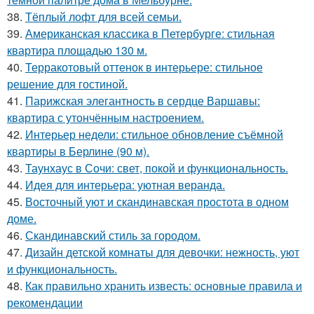
38.
Тёплый лофт для всей семьи.
39.
Американская классика в Петербурге: стильная
квартира площадью 130 м.
40.
Терракотовый оттенок в интерьере: стильное
решение для гостиной.
41.
Парижская элегантность в сердце Варшавы:
квартира с утончённым настроением.
42.
Интерьер недели: стильное обновление съёмной
квартиры в Берлине (90 м).
43.
Таунхаус в Сочи: свет, покой и функциональность.
44.
Идея для интерьера: уютная веранда.
45.
Восточный уют и скандинавская простота в одном
доме.
46.
Скандинавский стиль за городом.
47.
Дизайн детской комнаты для девочки: нежность, уют
и функциональность.
48.
Как правильно хранить известь: основные правила и
рекомендации