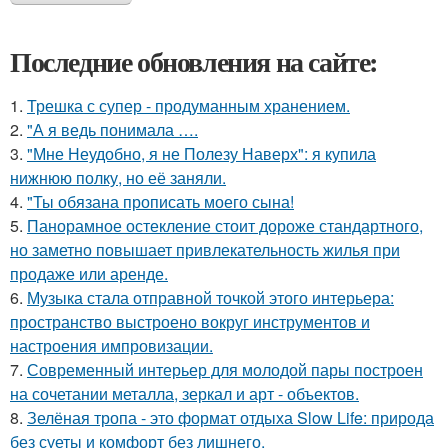
Последние обновления на сайте:
1.
Трешка с супер - продуманным хранением.
2.
"А я ведь понимала ….
3.
"Мне Неудобно, я не Полезу Наверх": я купила
нижнюю полку, но её заняли.
4.
"Ты обязана прописать моего сына!
5.
Панорамное остекление стоит дороже стандартного,
но заметно повышает привлекательность жилья при
продаже или аренде.
6.
Музыка стала отправной точкой этого интерьера:
пространство выстроено вокруг инструментов и
настроения импровизации.
7.
Современный интерьер для молодой пары построен
на сочетании металла, зеркал и арт - объектов.
8.
Зелёная тропа - это формат отдыха Slow Life: природа
без суеты и комфорт без лишнего.