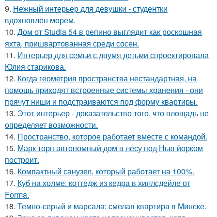
9.
Нежный интерьер для девушки - студентки
вдохновлён морем.
10.
Дом от Studia 54 в репино выглядит как роскошная
яхта, пришвартованная среди сосен.
11.
Интерьер для семьи с двумя детьми спроектировала
Юлия старикова.
12.
Когда геометрия пространства нестандартная, на
помощь приходят встроенные системы хранения - они
прячут ниши и подстраиваются под форму квартиры.
13.
Этот интерьер - доказательство того, что площадь не
определяет возможности.
14.
Пространство, которое работает вместе с командой.
15.
Марк торп автономный дом в лесу под Нью-йорком
построит.
16.
Компактный санузел, который работает на 100%.
17.
Куб на холме: коттедж из кедра в хиллсдейле от
Forma.
18.
Темно-серый и марсала: смелая квартира в Минске.