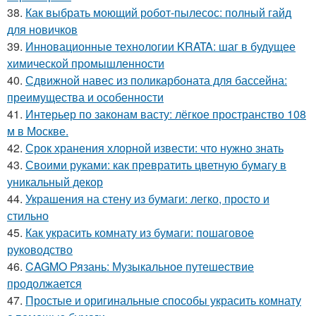
38.
Как выбрать моющий робот-пылесос: полный гайд
для новичков
39.
Инновационные технологии KRATA: шаг в будущее
химической промышленности
40.
Сдвижной навес из поликарбоната для бассейна:
преимущества и особенности
41.
Интерьер по законам васту: лёгкое пространство 108
м в Москве.
42.
Срок хранения хлорной извести: что нужно знать
43.
Своими руками: как превратить цветную бумагу в
уникальный декор
44.
Украшения на стену из бумаги: легко, просто и
стильно
45.
Как украсить комнату из бумаги: пошаговое
руководство
46.
CAGMO Рязань: Музыкальное путешествие
продолжается
47.
Простые и оригинальные способы украсить комнату