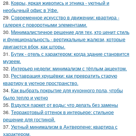
28.
Ковры, яркая живопись и этника - уютный и
необычный офис в Уфе.
29.
Современное искусство в движении: квартира -
галерея с поворотными элементами.
30.
Минималистичное решение для тех, кто ценит стиль
и функциональность - вертикальные жалюзи, которые
двигаются вбок, как шторы.
31.
Бутик - отель с характером: когда здание становится
музеем.
32.
Интерьер недели: минимализм с тёплым акцентом.
33.
Реставрация хрущёвки: как превратить старую
квартиру в уютное пространство.
34.
Как выбрать покрытие для кухонного пола, чтобы
было тепло и уютно
35.
Вздулся паркет от воды: что делать без замены
36.
Терракотовый оттенок в интерьере: стильное
решение для гостиной.
37.
Уютный минимализм в Антверпене: квартира с
характером.