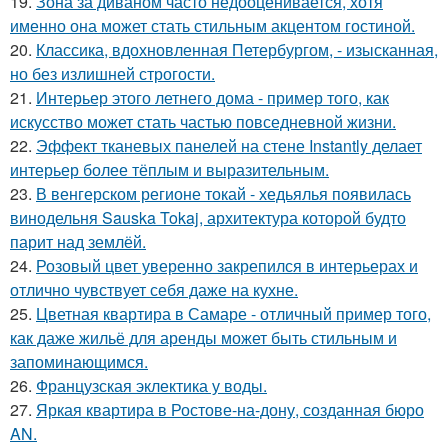
19.
Зона за диваном часто недооценивается, хотя
именно она может стать стильным акцентом гостиной.
20.
Классика, вдохновленная Петербургом, - изысканная,
но без излишней строгости.
21.
Интерьер этого летнего дома - пример того, как
искусство может стать частью повседневной жизни.
22.
Эффект тканевых панелей на стене Instantly делает
интерьер более тёплым и выразительным.
23.
В венгерском регионе токай - хедьялья появилась
винодельня Sauska Tokaj, архитектура которой будто
парит над землёй.
24.
Розовый цвет уверенно закрепился в интерьерах и
отлично чувствует себя даже на кухне.
25.
Цветная квартира в Самаре - отличный пример того,
как даже жильё для аренды может быть стильным и
запоминающимся.
26.
Французская эклектика у воды.
27.
Яркая квартира в Ростове-на-дону, созданная бюро
AN.