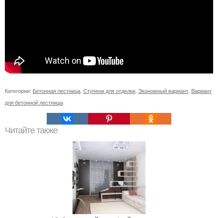
Категории:
Бетонная лестница
,
Ступени для отделки
,
Экономный вариант
,
Вариант
для бетонной лестницы
Читайте также